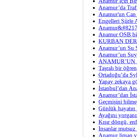
Anamur İçin Bir
Anamur’da Traf
Anamur'un Can 
Engelleri Şiirle
Anamur&#8217;
Anamur OSB bir 
KURBAN DER
Anamur’un Su 
Anamur’un Su
ANAMUR’UN 
Taşralı bir öğre
Ortadoğu’da Syk
Yapay zekaya gö
İstanbul’dan A
Anamur’dan İsta
Geçmişini bilmey
Günlük hayatın b
Ayağını yorganı
Kısır döngü, enf
İnsanlar mutsuz
Anamur liman ve 