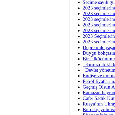
Seçime sayılı g
2023 seçimlerine
2023 seçimlerine
2023 seçimlerine
2023 seçimlerin
2023 seçimlerin
2023 Seçimlerin
2023 seçimlerine
Deprem ile yaşa
Duygu bohçasın
Bir Ülkücünün 
Kırmızı ibikli
Devlet yönetim 
Endişe ve umuts
Petrol fiyatları n
Geçmiş Olsun A
Ramazan bayram
Cafer Sadık Kutl
Rusya’nın Ukrayn
Bir çıkış yolu 