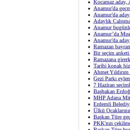
Kocamaz aday, A
Anamur'da geçmi
Anamur'da aday 
Adaylık Çalışm
Anamur bugünle
Anamur’da Mısı
Anamur'da adaylı
Ramazan bayram
Bir seçim anketi
Ramazana girerk
Tarihi konak hiz
Ahmet Yıldırım i
Gezi Parkı eylem
7 Haziran seçiml
Başbakan Erdoğ
MHP Adana Miti
Erdemli Belediy
Ülkü Ocaklarını
Başkan Türe geçe
PKK'nın çekilm
Başkan Türe bunl