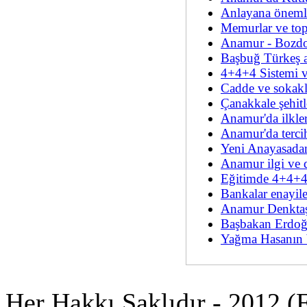
Anlayana önemli
Memurlar ve top
Anamur - Bozdo
Başbuğ Türkeş a
4+4+4 Sistemi v
Cadde ve sokakla
Çanakkale şehitl
Anamur'da ilkler
Anamur'da terci
Yeni Anayasadan
Anamur ilgi ve 
Eğitimde 4+4+4
Bankalar enayile
Anamur Denktaş
Başbakan Erdoğa
Yağma Hasanın 
Her Hakkı Saklıdır - 2012