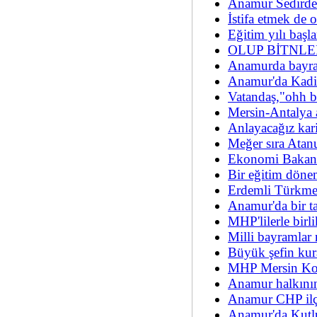
Anamur Sedirde
İstifa etmek de o
Eğitim yılı baş
OLUP BİTNLE
Anamurda bayra
Anamur'da Kadir
Vatandaş,"ohh b
Mersin-Antalya a
Anlayacağız kar
Meğer sıra Atan
Ekonomi Bakanı 
Bir eğitim dönem
Erdemli Türkme
Anamur'da bir t
MHP'lilerle birli
Milli bayramlar 
Büyük şefin kur
MHP Mersin Kon
Anamur halkının 
Anamur CHP ilç
Anamur'da Kutl