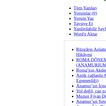
Tüm Yazıları
Yorumlar (0)
Yorum Yaz
Tavsiye Et
Yazdırılabilir Say
Word'e Aktar
Rüzgârın Anlatt
Hikâyesi
ROMA DÖNEM
(ANAMURIUM
Roma’nın Akden
Antik çağlarda 
Egemenliği)
Anamur’un İçm
Yol değil, can p
Muzun Fiyatı De
Anamur’un Sessi