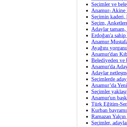
Seçimler ve bele
Anamur- Akine 
Seçimin kaderi, b
Seçim, Anketler
Adaylar tamam, 
Erdoğan'a sahip
Anamur Mustafa 
Ayağını yorganı
Anamur'dan Kıbr
Belediyeden ve b
Anamur'da Adayl
Adaylar netleşm
Seçimlerde aday
Anamur’da Yenil
Seçimler yaklaşıy
Anamur'un başka
Türk Eğitim-Sen
Kurban bayramın
Ramazan Yalçın i
Seçimler, adayl