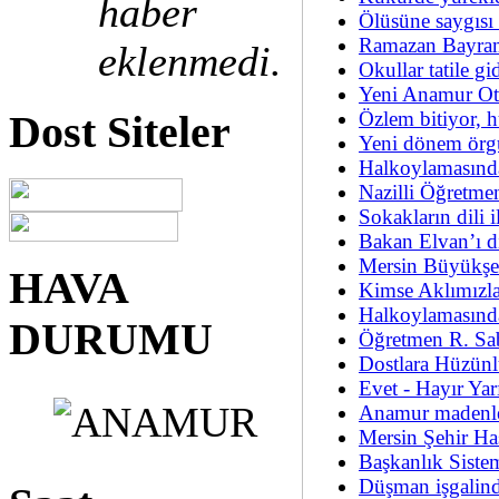
haber
Ölüsüne saygısı
Ramazan Bayram
eklenmedi.
Okullar tatile 
Yeni Anamur Ot
Özlem bitiyor, h
Dost Siteler
Yeni dönem örgü
Halkoylamasınd
Nazilli Öğretme
Sokakların dili i
Bakan Elvan’ı 
Mersin Büyükşeh
HAVA
Kimse Aklımızla
Halkoylamasında
DURUMU
Öğretmen R. Sab
Dostlara Hüzünl
Evet - Hayır Yar
Anamur madenle
Mersin Şehir Has
Başkanlık Sistemi
Düşman işgalind