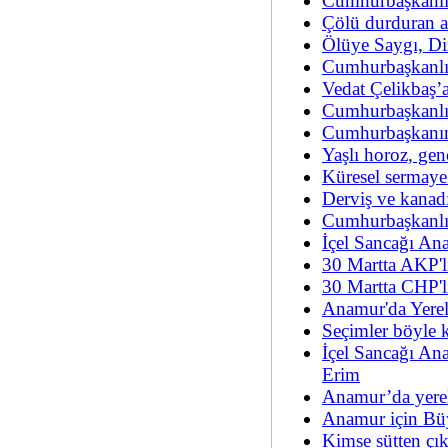
Cumhurbaşkanlığ
Çölü durduran 
Ölüye Saygı, Di
Cumhurbaşkanlı
Vedat Çelikbaş’
Cumhurbaşkanlığ
Cumhurbaşkanını
Yaşlı horoz, genç
Küresel sermaye 
Derviş ve kanadı
Cumhurbaşkanlığ
İçel Sancağı Ana
30 Martta AKP'l
30 Martta CHP'l
Anamur'da Yerel
Seçimler böyle k
İçel Sancağı An
Erim
Anamur’da yerel
Anamur için Bü
Kimse sütten çı