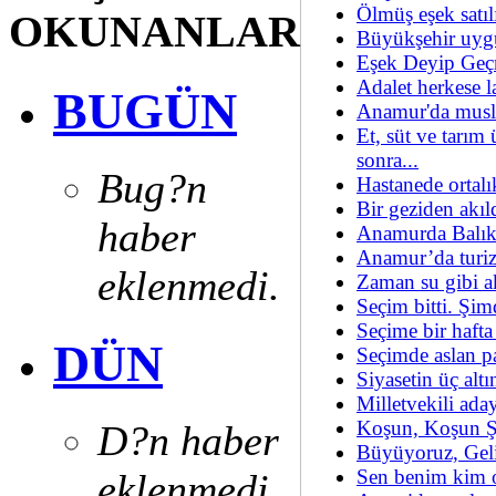
Ölmüş eşek satılı
OKUNANLAR
Büyükşehir uygu
Eşek Deyip Geç
Adalet herkese
BUGÜN
Anamur'da musl
Et, süt ve tarım 
sonra...
Bug?n
Hastanede orta
Bir geziden akıld
haber
Anamurda Balık 
Anamur’da turiz
eklenmedi.
Zaman su gibi ak
Seçim bitti. Şi
Seçime bir haft
DÜN
Seçimde aslan p
Siyasetin üç alt
Milletvekili aday
Koşun, Koşun Şe
D?n haber
Büyüyoruz, Geli
Sen benim kim 
eklenmedi.