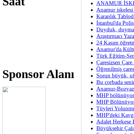
Saat
ANAMUR İSK
Anamur iskelesi 
Karanlık Tablod
İstanbul'da Pol
Duyduk, duymadı
Araştırmacı Yaza
24 Kasım öğretm
Anamur'da Kültü
Türk Eğitim-Sen
Çaresizsen Çare
Öğrenilmiş çares
Sponsor Alanı
Sorun büyük, 
Bu çorbada seni
Anamur-Bozyazı
MHP bölünüyor
MHP Bölünüyo
Tüyleri Yolunmu
MHP'deki Kavga
Adalet Herkese 
Büyükşehir Çal