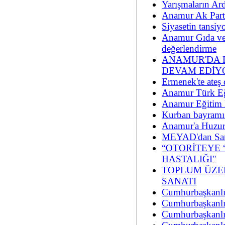
Yarışmaların Ar
Anamur Ak Partid
Siyasetin tansiy
Anamur Gıda ve 
değerlendirme
ANAMUR'DA 
DEVAM EDİY
Ermenek'te ateş 
Anamur Türk Eğ
Anamur Eğitim B
Kurban bayramı
Anamur'a Huzur
MEYAD'dan Sana
“OTORİTEYE 
HASTALIĞI"
TOPLUM ÜZE
SANATI
Cumhurbaşkanlığ
Cumhurbaşkanlığ
Cumhurbaşkanlığ