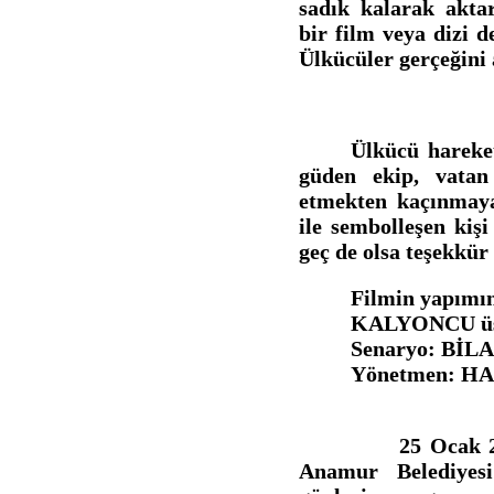
sadık kalarak akta
bir film veya dizi de
Ülkücüler gerçeğini 
Ülkücü hareke
güden ekip, vatan
etmekten kaçınmaya
ile sembolleşen kiş
geç de olsa teşekkür
Filmin yapımı
KALYONCU üs
Senaryo: Bİ
Yönetmen: H
25 Ocak 2013 ak
Anamur Belediyes