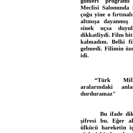
günleri program
Meclisi Salonunda i
çoğu yine o fırtınal
altmışa dayanmış k
sinek uçsa duyu
dikkatliydi. Film bi
kalmadım. Belki f
gelmedi. Filimin öze
idi.
“Türk Milli
aralarındaki anl
durduramaz"
Bu ifade dikk
şifresi bu. Eğer al
ülkücü hareketin iç