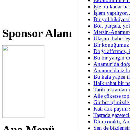
Ekonominin en 
İşte bu kadar bas
İşlem yapılıyor
Bir yol hikâyes
Böl, parçala, yo
Sponsor Alanı
Mersin-Anamur-
Ulaşım, haberle
Bir konuğumuz 
Doğa affetmez, i
Bu bir yangın de
Anamur’da doğal
Anamur’da iz b
Bu kafa yapısı il
Halk rahat bir ne
Tarih tekrardan 
Aile çökerse top
Gurbet içimizde
Katı atık payını
Taşrada gazete
Dün çoraktı, A
Sen de bizdensi