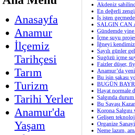
Ana Menü
Akdeniz sahilind
En değerli zeng
Anasayfa
İş işten geçmed
SALGIN CAN
Anamur
Gündemde yine
İçme suyu proj
İlçemiz
İğneyi kendimiz
Sayılı günler ge
Tarihçesi
Sugözü içme s
Faizler düşer, fiy
Tarım
Anamur’da yeni
Bu işin şakası yo
Turizm
BUGÜN BAY
Hayat normale
Tarihi Yerler
Salgında durum a
Bu Savaşı Kazan
Anamur'da
Korona Salgını 
Gelişen teknoloji
Yaşam
Organize Sanayi
Neme lazım, am