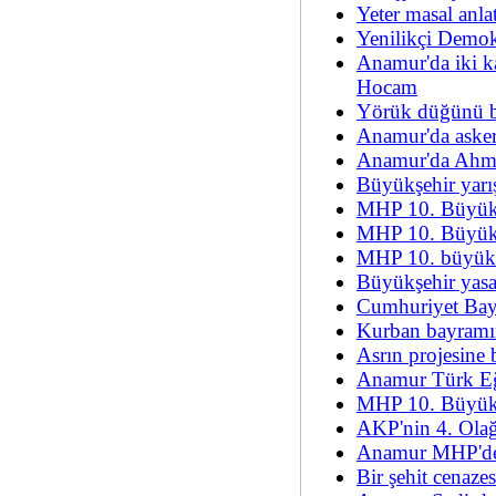
Yeter masal anlat
Yenilikçi Demokr
Anamur'da iki 
Hocam
Yörük düğünü be
Anamur'da asker
Anamur'da Ahme
Büyükşehir yarış
MHP 10. Büyük 
MHP 10. Büyük 
MHP 10. büyük 
Büyükşehir yasas
Cumhuriyet Bayr
Kurban bayramın
Asrın projesine 
Anamur Türk Eği
MHP 10. Büyük 
AKP'nin 4. Olağ
Anamur MHP'de
Bir şehit cenazes