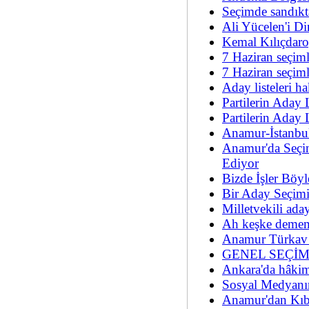
Seçimde sandıkta
Ali Yücelen'i Di
Kemal Kılıçdaro
7 Haziran seçim
7 Haziran seçiml
Aday listeleri h
Partilerin Aday 
Partilerin Aday 
Anamur-İstanbul
Anamur'da Seç
Ediyor
Bizde İşler Böyl
Bir Aday Seçimi
Milletvekili ada
Ah keşke dememe
Anamur Türkav y
GENEL SEÇİ
Ankara'da hâkim
Sosyal Medyanın
Anamur'dan Kıbr