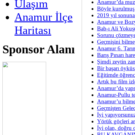
Ulaşım
Anamur’da muz
Böyle kurulmu
Anamur İlçe
2019 yıl sonun
Anamur ve Bozy
Haritası
Bab-ı Ali Yokuş
Sorunu çözmeye
Geçmişini bilmey
Sponsor Alanı
Anamur 6. Tarı
Barış Pınarı har
Şimdi zeytin z
Bir başarı öyk
Eğitimde öğrenc
Artık bu film iz
Anamur’da yapr
Anamur-Pullu tes
Anamur’u bilme
Geçmişten Gele
İyi yapıyorsunu
Yörük göçleri ar
İyi olan, doğru o
BU KAVGANI