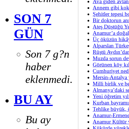
Ava giden avla
Annem gibi ko
Şehitler tepesi 
SON 7
Bir doktorun an
Ateş Düştüğü Ye
GÜN
Anamur’a doğalg
Üç öküzün hikâ
Alparslan Türkeş
Son 7 g?n
Rüştü Aydın’da
Muzda sorun d
haber
Görünen köy kı
Cumhuriyet nede
eklenmedi.
Mersin-Antalya
Milli birlik ve 
Almanya’daki s
BU AY
Yeni öğretim yıl
Kurban bayramı 
Tehlike büyük,
Anamur-Ermene
Bu ay
Anamur Kültür 
Kükürde yürekl