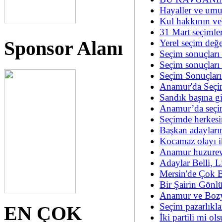
Hayaller ve um
Kul hakkının veb
31 Mart seçimle
Sponsor Alanı
Yerel seçim değ
Seçim sonuçları 
Seçim sonuçları 
Seçim Sonuçları
Anamur'da Seçim
Sandık başına gi
Anamur’da seçi
Seçimde herkesin
Başkan adaylar
Kocamaz olayı i
Anamur huzurev
Adaylar Belli, L
Mersin'de Çok 
Bir Şairin Gönlü
Anamur ve Bozy
Seçim pazarlıkl
EN ÇOK
İki partili mi o