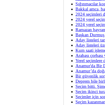
Sığınmacılar ko
Bakkal amca, b
2024 seçimleri 
2024 yerel seçi
2024 yerel seçi
Ramazan bayram
Başkan Durmuş 
Aday listeleri t
Aday listeleri ü
Kum saati işle
Arabaşı çorbası 
Yerel seçimlere 
Anamur'da Bir 
Anamur’da doğal
Bir güvenlik so
Deprem bile birl
Seçim bitti. Şi
Seçim ikinci tur
Seçimler için so
Seçim kazanman