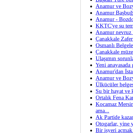
Anamur ve Bozya
Anamur Başbuğ 
Anamur - Bozdo
KKTC'ye su temin
Anamur nevruz b
Çanakkale Zafer
Osmanlı Belgel
Çanakkale müzesi
Ulaşımın sorunla
Yeni anayasada 
Anamur'dan İsta
Anamur ve Bozya
Ülkücüler belges
Su bir hayat ve
Ortalık Fena Ka
Kocamaz Mersin 
ama...
Ak Partide kazan
Otogarlar, yine 
Bir işyeri açma