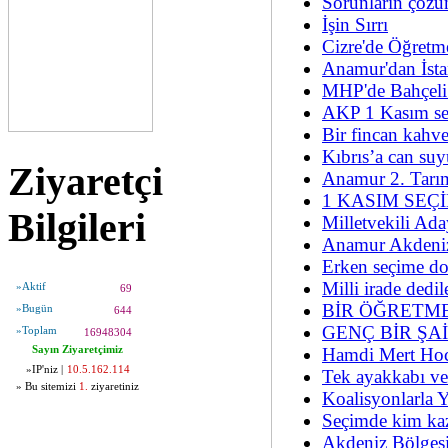
Sorunların çözü
İşin Sırrı
Cizre'de Öğretm
Anamur'dan İstan
MHP'de Bahçeli
AKP 1 Kasım seç
Bir fincan kahv
Kıbrıs’a can suy
Ziyaretçi
Anamur 2. Tarı
1 KASIM SEÇ
Bilgileri
Milletvekili Ad
Anamur Akdeniz
Erken seçime doğ
Milli irade dedi
»Aktif
69
BİR ÖĞRETME
»Bugün
644
GENÇ BİR ŞA
»Toplam
16948304
Sayın Ziyaretçimiz
Hamdi Mert Hoc
»IP'niz |
10.5.162.114
Tek ayakkabı ve
» Bu sitemizi
1.
ziyaretiniz
Koalisyonlarla 
Seçimde kim kaz
Akdeniz Bölgesi