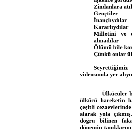
Zindanlara atıl
Gençtiler
İnançlıydılar
Kararlıydılar
Milletini ve 
almadılar
Ölümü bile ko
Çünkü onlar ü
Seyrettiğimiz
videosunda yer alıyo
Ülkücüler belges
ülkücü hareketin h
çeşitli cezaevlerind
alarak yola çıkmış
doğru bilinen faka
dönemin tanıklarını