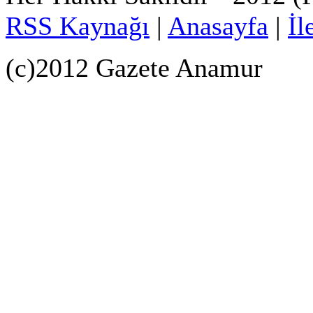
RSS Kaynağı
|
Anasayfa
|
İl
(c)2012 Gazete Anamur