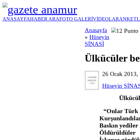
ANASAYFA
HABER ARA
FOTO GALERİ
VİDEOLAR
ANKETL
Anasayfa
»
Hüseyin
SİNASİ
Ülkücüler bel
26 Ocak 2013,
Hüseyin SİNA
Ülkücüler belg
“Onlar Türk M
Kurşunlandıla
Baskın yediler
Öldürüldüler
İşkence gördül