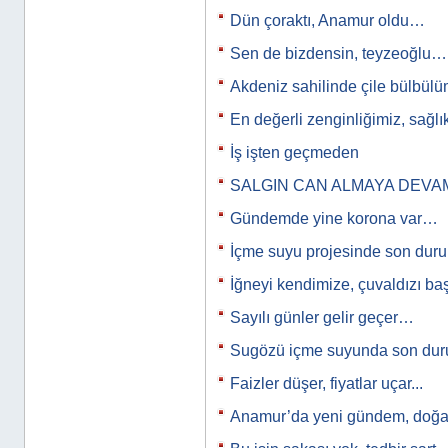
Dün çoraktı, Anamur oldu…
Sen de bizdensin, teyzeoğlu…
Akdeniz sahilinde çile bülbülüm
En değerli zenginliğimiz, sağl
İş işten geçmeden
SALGIN CAN ALMAYA DEVA
Gündemde yine korona var…
İçme suyu projesinde son du
İğneyi kendimize, çuvaldızı b
Sayılı günler gelir geçer…
Sugözü içme suyunda son d
Faizler düşer, fiyatlar uçar...
Anamur’da yeni gündem, doğal