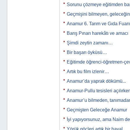
Sorunu çözmeye eğitimden b
Geçmişini bilmeyen, geleceğini
Anamur 6. Tarım ve Gıda Fuar
Barış Pınarı harekâtı ve amacı
Şimdi zeytin zamanı…
Bir başarı öyküsü…
Eğitimde öğrenci-öğretmen-çev
Artık bu film izlenir…
Anamur’da yaprak dökümü...
Anamur-Pullu tesisleri açılırke
Anamur’u bilmeden, tanımad
Geçmişten Geleceğe Anamur
İyi yapıyorsunuz, ama Naim de
Yörük göçleri artık bir hayal.