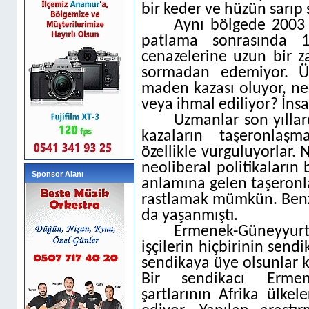
bir keder ve hüzün sarıp
Aynı bölgede 2003 
patlama sonrasında 1
cenazelerine uzun bir z
sormadan edemiyor. Ü
maden kazası oluyor, ne
veya ihmal ediliyor? İns
Uzmanlar son yılla
kazaların taşeronlaşm
özellikle vurguluyorlar. 
neoliberal politikaların
Sponsor Alanı
anlamına gelen taşeronl
rastlamak mümkün. Benz
da yaşanmıştı.
Ermenek-Güneyyurt
işçilerin hiçbirinin send
sendikaya üye olsunlar k
Bir sendikacı Ermen
şartlarının Afrika ülke