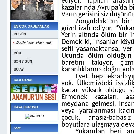
ediyor. Yapılan araştı
kazalarında Avrupa’da bi
Varın gerisini siz düşünü
Zonguldak’tan bir
EN ÇOK OKUNANLAR
güzel izah ediyor. “Yukar
Yerin altında ölüm bir i
BUGÜN
Demek ki, insanlar köyü
Bug?n haber eklenmedi.
sefil yaşamaktansa, yer
DÜN
Ucunda ölüm olduğun b
baretini takıyor, çiz
SON 7 GÜN
karanlıklarına doğru yola
BU AY
Evet, hep tekrarlay
Dost Siteler
yok. Ülkemizdeki işsizli
kadar yüksek olduğu sü
Ermenek kazaları, asa
meydana gelmesi, insanl
HAVA DURUMU
veya yaralanması kaçı
çocuk, anasız-babası
boyutlara ulaşmaya dev
Saat
Yukarıdan beri an