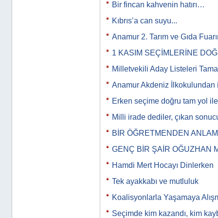
Bir fincan kahvenin hatırı…
Kıbrıs’a can suyu...
Anamur 2. Tarım ve Gıda Fuar
1 KASIM SEÇİMLERİNE DO
Milletvekili Aday Listeleri Tam
Anamur Akdeniz İlkokulundan i
Erken seçime doğru tam yol iler
Milli irade dediler, çıkan son
BİR ÖĞRETMENDEN ANLAMLI
GENÇ BİR ŞAİR OĞUZHAN 
Hamdi Mert Hocayı Dinlerken
Tek ayakkabı ve mutluluk
Koalisyonlarla Yaşamaya Alış
Seçimde kim kazandı, kim kayb