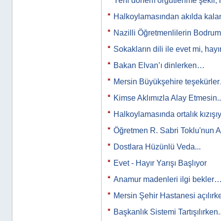
Yeni dönem örgütlenme şekli, 
Halkoylamasından akılda kal
Nazilli Öğretmenlilerin Bodr
Sokakların dili ile evet mi, hayı
Bakan Elvan’ı dinlerken…
Mersin Büyükşehire teşekürle
Kimse Aklımızla Alay Etmesin..
Halkoylamasında ortalık kızış
Öğretmen R. Sabri Toklu'nun A
Dostlara Hüzünlü Veda...
Evet - Hayır Yarışı Başlıyor
Anamur madenleri ilgi bekler
Mersin Şehir Hastanesi açılırk
Başkanlık Sistemi Tartışılırken..