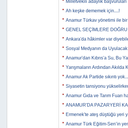
Milletvekili adaylık başvuruları
Ah keşke dememek için....!
Anamur Türkav yönetimi ile bir
GENEL SEÇİMLERE DOĞRU
Ankara'da hâkimler var diyebi
Sosyal Medyanın da Uyulacak K
Anamur'dan Kıbrıs'a Su, Bu Y
Yarışmaların Ardından Akılda 
Anamur Ak Partide sıkıntı yok...
Siyasetin tansiyonu yükselirken
Anamur Gıda ve Tarım Fuarı ha
ANAMUR'DA PAZARYERİ K
Ermenek'te ateş düştüğü yeri y
Anamur Türk Eğitim-Sen’in y