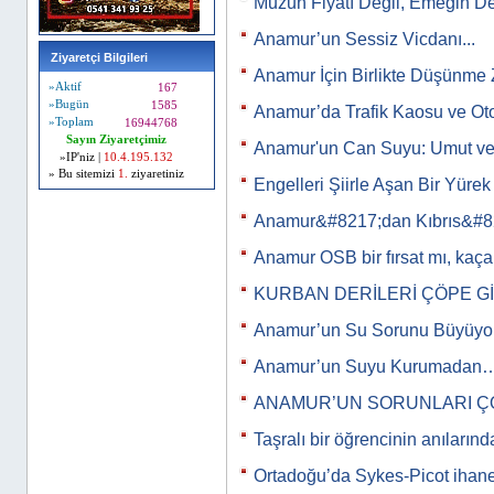
Muzun Fiyatı Değil, Emeğin De
Anamur’un Sessiz Vicdanı...
Ziyaretçi Bilgileri
Anamur İçin Birlikte Düşünme 
»Aktif
167
»Bugün
1585
Anamur’da Trafik Kaosu ve Ot
»Toplam
16944768
Sayın Ziyaretçimiz
Anamur'un Can Suyu: Umut ve
»IP'niz |
10.4.195.132
» Bu sitemizi
1.
ziyaretiniz
Engelleri Şiirle Aşan Bir Yürek
Anamur&#8217;dan Kıbrıs&#8
Anamur OSB bir fırsat mı, kaça
KURBAN DERİLERİ ÇÖPE G
Anamur’un Su Sorunu Büyüyor
Anamur’un Suyu Kurumadan
ANAMUR’UN SORUNLARI Ç
Taşralı bir öğrencinin anıları
Ortadoğu’da Sykes-Picot ihan