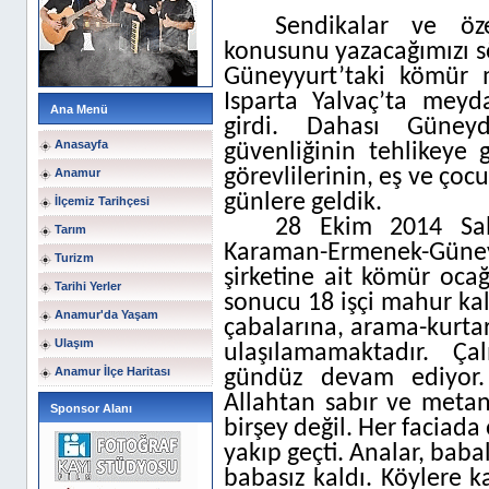
Sendikalar ve öz
konusunu yazacağımızı s
Güneyyurt’taki kömür m
Isparta Yalvaç’ta meyd
Ana Menü
girdi. Dahası Güne
Anasayfa
güvenliğinin tehlikeye gi
görevlilerinin, eş ve çoc
Anamur
günlere geldik.
İlçemiz Tarihçesi
28 Ekim 2014 Sal
Tarım
Karaman-Ermenek-Güney
Turizm
şirketine ait kömür oc
Tarihi Yerler
sonucu 18 işçi mahur kal
Anamur'da Yaşam
çabalarına, arama-kurta
Ulaşım
ulaşılamamaktadır. Ça
Anamur İlçe Haritası
gündüz devam ediyor. 
Allahtan sabır ve metan
Sponsor Alanı
birşey değil. Her faciada
yakıp geçti. Analar, babal
babasız kaldı. Köylere k