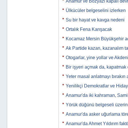
Anamur ve Bozyazı kapalı devr
Ülkücüler belgeselini izlerken
Su bir hayat ve kavga nedeni
Ortalık Fena Karışacak
Kocamaz Mersin Büyükşehir ada
Ak Partide kazan, kazanalım ta
Otogarlar, yine yollar ve Akden
Bir işyeri açmak da, kapatmak
Yeter masal anlatmayı bırakın ar
Yenilikçi Demokratlar ve Hidaye
Anamur'da iki kahraman, Sam
Yörük düğünü belgeseli üzerin
Anamur'da asker uğurlama tör
Anamur'da Ahmet Yıldırım fakt