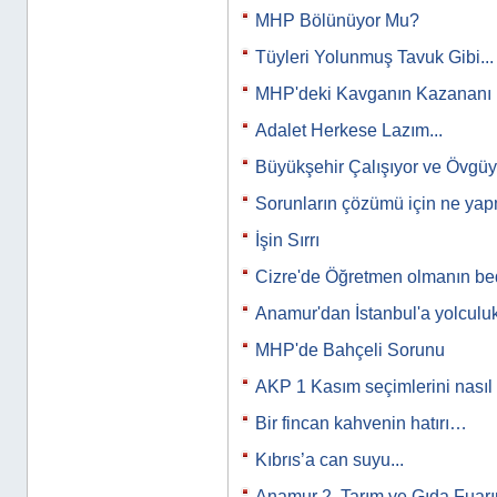
MHP Bölünüyor Mu?
Tüyleri Yolunmuş Tavuk Gibi...
MHP'deki Kavganın Kazananı 
Adalet Herkese Lazım...
Büyükşehir Çalışıyor ve Övgü
Sorunların çözümü için ne yap
İşin Sırrı
Cizre'de Öğretmen olmanın bed
Anamur'dan İstanbul'a yolculuk
MHP'de Bahçeli Sorunu
AKP 1 Kasım seçimlerini nasıl
Bir fincan kahvenin hatırı…
Kıbrıs’a can suyu...
Anamur 2. Tarım ve Gıda Fuar