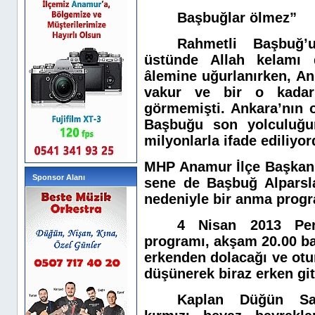
Başbuğlar ölmez”
Rahmetli Başbuğ’
üstünde Allah kelamı d
âlemine uğurlanırken, An
vakur ve bir o kadar
görmemişti. Ankara’nın o
Başbuğu son yolculuğun
milyonlarla ifade ediliyor
MHP Anamur İlçe Başkanlı
Sponsor Alanı
sene de Başbuğ Alparsl
nedeniyle bir anma prog
4 Nisan 2013 Per
programı, akşam 20.00 b
erkenden dolacağı ve otur
düşünerek biraz erken git
Kaplan Düğün Sal