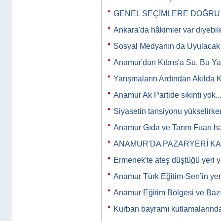
GENEL SEÇİMLERE DOĞRU
Ankara'da hâkimler var diyebi
Sosyal Medyanın da Uyulacak K
Anamur'dan Kıbrıs'a Su, Bu Y
Yarışmaların Ardından Akılda 
Anamur Ak Partide sıkıntı yok...
Siyasetin tansiyonu yükselirken
Anamur Gıda ve Tarım Fuarı ha
ANAMUR'DA PAZARYERİ K
Ermenek'te ateş düştüğü yeri y
Anamur Türk Eğitim-Sen’in y
Anamur Eğitim Bölgesi ve Bazı
Kurban bayramı kutlamalarınd