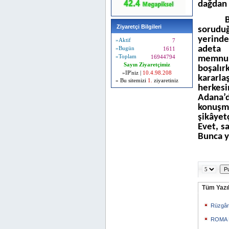
dağdan 
B
Ziyaretçi Bilgileri
sorudu
yerind
»Aktif
7
adeta 
»Bugün
1611
»Toplam
16944794
memnun
Sayın Ziyaretçimiz
boşalı
»IP'niz |
10.4.98.208
kararla
» Bu sitemizi
1.
ziyaretiniz
herkes
Adana’
konuşm
şikâyet
Evet, s
Bunca y
Tüm Yazıl
Rüzgârı
ROMA 