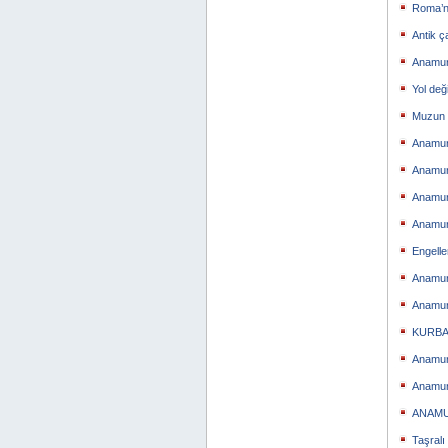
Roma’n
Antik ç
Anamur
Yol değ
Muzun F
Anamur’
Anamur 
Anamur
Anamur
Engelle
Anamur
Anamur 
KURBA
Anamur
Anamur
ANAMU
Taşralı