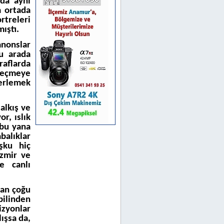
nda aynı
a ortada
rtreleri
mıştı.
anonslar
u arada
aflarda
 geçmeye
erlemek
alkış ve
r, ıslık
 bu yana
balıklar
şku hiç
İzmir ve
e canlı
dan çoğu
ilinden
izyonlar
ışsa da,