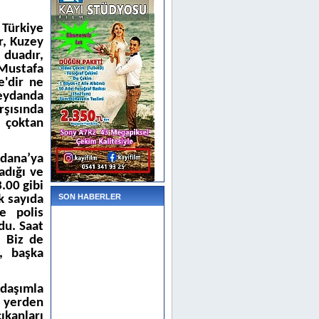
 Türkiye
r, Kuzey
 duadır,
 Mustafa
e'dir ne
meydanda
rşısında
ı çoktan
Adana’ya
adığı ve
.00 gibi
SON HABERLER
k sayıda
e polis
rdu. Saat
. Biz de
e, başka
adaşımla
ı yerden
ıkanları