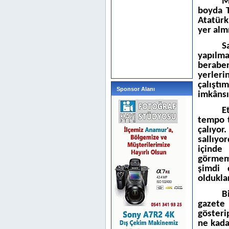
M
boyda T
Atatürk
yer almı
S
yapılm
berabe
yerleri
çalışt
Sponsor Alanı
imkânsı
E
tempo t
çalıyor
sallıyo
içinde
görmemi
şimdi 
olduklar
B
gazete
gösteri
ne kada