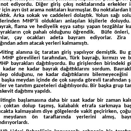
 not ediyordu. Diğer giriş çıkış noktalarında erkekler i
r için ayrı üst arama noktaları kurmuşlar. Bu noktalardan 
çıktık. Arka sokak ve caddeleri dolaştık. Yolun sağı sol
lerinden MHP’li oldukları anlaşılan kişilerle doluydu.
rak, flama ve hediyelik eşya satışı yapan tezgâhlar k
rakların çok pahalı olduğunu öğrendik.
Büfe önleri, 
anlar, çay ocakları adeta bayram ediyorlar. Zira 
ığından adım atacak yerleri kalmamıştı.
Miting alanına üç taratan giriş yapılıyor demiştik. Bu gi
 MHP görevlileri tarafından, Türk bayrağı, kırmızı ve 
 MHP bayrakları dağıtılıyordu. Bu girişlerden birindeki g
 kadar ne kadar bayrak dağıttıklarını sordum. Bayrak
alep olduğunu, ne kadar dağıtıklarını bilemeyeceğini 
başka meydan içinde de çok sayıda görevli tarafından ş
kler ve tanıtım gazeteleri dağıtılıyordu. Bir başka grup ta
skevit dağıtımı yapıldı.
itingin başlamasına daha bir saat kadar bir zaman kalm
 çoktan dolup taşmış, kalabalık etrafa sarkmaya başl
sıcakta kalmayalım diye gölgelerde vakit geçirirken, çoğu
 meydanın ön taraflarında yerlerini almış, bayra
dırıyorlardı.