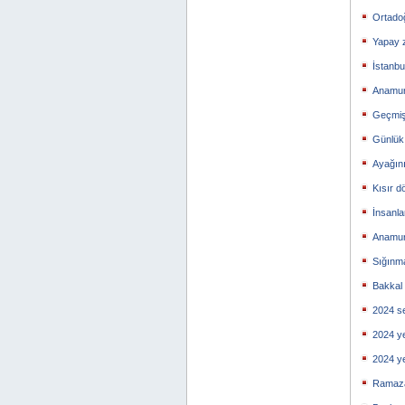
Ortado
Yapay 
İstanb
Anamur’
Geçmişi
Günlük 
Ayağın
Kısır d
İnsanl
Anamur 
Sığınma
Bakkal
2024 se
2024 y
2024 y
Ramaza