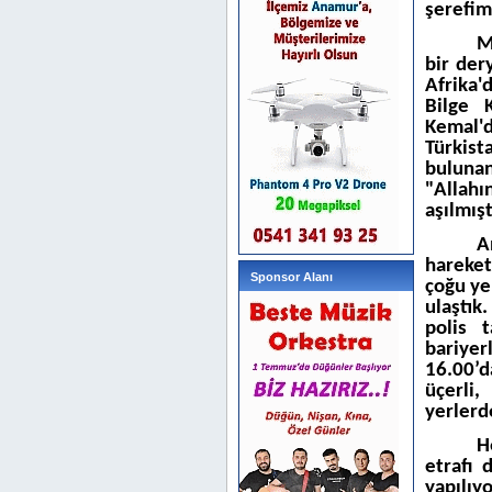
şerefimi
M
bir der
Afrika'
Bilge K
Kemal'
Türkist
bulunan
"Allahı
aşılmışt
A
hareket
Sponsor Alanı
çoğu ye
ulaştık
polis 
bariyerl
16.00’d
üçerli,
yerlerd
H
etrafı 
yapılıy