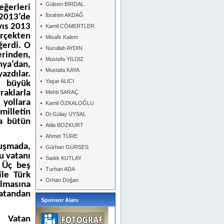
Gülsen BİRDAL
eğerleri
İbrahim AKDAĞ
 2013’de
yıs 2013
Kamil CÖMERTLER
erçekten
Misafir Kalem
ğerdi. O
Nurullah AYDIN
erinden,
Mustafa YILDIZ
ya’dan,
Mustafa KAYA
azdılar.
Yaşar ALICI
n büyük
raklarla
Mehti SARAÇ
 yollara
Kamil ÖZKALOĞLU
illetin
Dr.Gülay UYSAL
la bütün
Atila BOZKURT
Ahmet TÜRE
nuşmada,
Gürhan GÜRSES
u vatanı
Sadık KUTLAY
 Üç beş
Turhan ADA
ile Türk
Orhan Doğan
ılmasına
vatandan
Sponsor Alanı
. Vatan