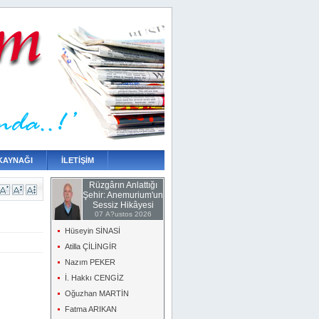
KAYNAĞI
İLETİŞİM
Rüzgârın Anlattığı
Şehir: Anemurium'un
Sessiz Hikâyesi
07 A?ustos 2026
Hüseyin SİNASİ
Atilla ÇİLİNGİR
Nazım PEKER
İ. Hakkı CENGİZ
Oğuzhan MARTİN
Fatma ARIKAN