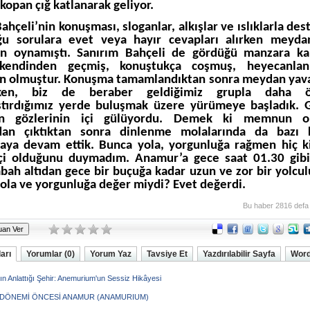
kopan çığ katlanarak geliyor.
ahçeli’nin konuşması, sloganlar, alkışlar ve ıslıklarla des
ğu sorulara evet veya hayır cevapları alırken meyda
en oynamıştı. Sanırım Bahçeli de gördüğü manzara kar
kendinden geçmiş, konuştukça coşmuş, heyecanla
 olmuştur. Konuşma tamamlandıktan sonra meydan yava
rken, biz de beraber geldiğimiz grupla daha 
ştırdığımız yerde buluşmak üzere yürümeye başladık. 
in gözlerinin içi gülüyordu. Demek ki memnun ol
dan çıktıktan sonra dinlenme molalarında da bazı ki
aya devam ettik. Bunca yola, yorgunluğa rağmen hiç k
çi olduğunu duymadım. Anamur’a gece saat 01.30 gibi
abah altıdan gece bir buçuğa kadar uzun ve zor bir yolcul
ola ve yorgunluğa değer miydi? Evet değerdi.
Bu haber 2816 defa
arı
Yorumlar (0)
Yorum Yaz
Tavsiye Et
Yazdırılabilir Sayfa
Word
n Anlattığı Şehir: Anemurium'un Sessiz Hikâyesi
DÖNEMİ ÖNCESİ ANAMUR (ANAMURIUM)