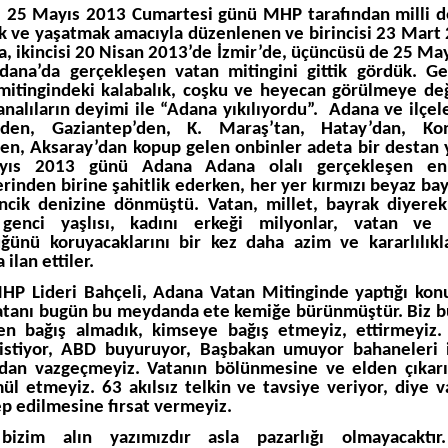
25 Mayıs 2013 Cumartesi günü MHP tarafından milli d
 ve yaşatmak amacıyla düzenlenen ve birincisi 23 Mart
a, ikincisi 20 Nisan 2013’de İzmir’de, üçüncüsü de 25 Ma
ana’da gerçekleşen vatan mitingini gittik gördük. G
itingindeki kalabalık, coşku ve heyecan görülmeye de
nalıların deyimi ile “Adana yıkılıyordu”.
Adana ve ilçel
’den, Gaziantep’den, K. Maraş’tan, Hatay’dan, Kon
en, Aksaray’dan kopup gelen onbinler adeta bir destan y
ıs 2013 günü Adana Adana olalı gerçekleşen e
erinden birine şahitlik ederken, her yer kırmızı beyaz bay
incik denizine dönmüştü. Vatan, millet, bayrak diyerek
genci yaşlısı, kadını erkeği milyonlar, vatan ve m
ğünü koruyacaklarını bir kez daha azim ve kararlılık
ilan ettiler.
HP Lideri Bahçeli, Adana Vatan Mitinginde yaptığı ko
atanı bugün bu meydanda ete kemiğe bürünmüştür. Biz b
en bağış almadık, kimseye bağış etmeyiz, ettirmeyiz.
istiyor, ABD buyuruyor, Başbakan umuyor bahaneleri 
dan vazgeçmeyiz. Vatanın bölünmesine ve elden çıkar
l etmeyiz. 63 akılsız telkin ve tavsiye veriyor, diye 
ep edilmesine fırsat vermeyiz.
bizim alın yazımızdır asla pazarlığı olmayacaktır