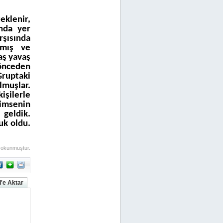
teklenir,
nda yer
şısında
nmış ve
ş yavaş
önceden
Gruptaki
muşlar.
şilerle
imsenin
 geldik.
uk oldu.
 okunmuştur.
'e Aktar