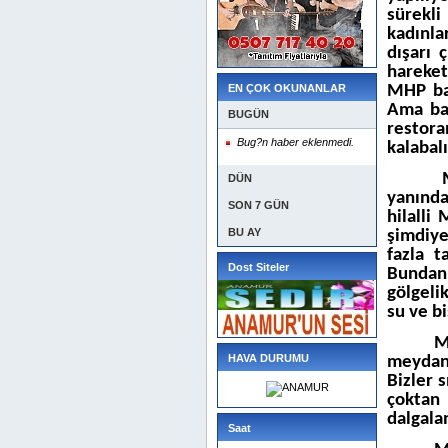
sürekli
kadınla
dışarı 
hareket
EN ÇOK OKUNANLAR
MHP bay
Ama bay
BUGÜN
restor
Bug?n haber eklenmedi.
kalabal
DÜN
yanında
SON 7 GÜN
hilalli
BU AY
şimdiye
fazla t
Dost Siteler
Bundan 
gölgeli
su ve bi
M
HAVA DURUMU
meydan
Bizler 
çoktan
dalgalan
Saat