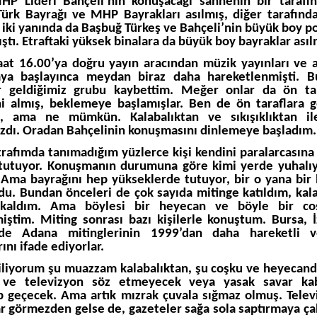
HP Lideri Bahçeli’nin konuşacağı sahnenin bir tarafı
ürk Bayrağı ve MHP Bayrakları asılmış, diğer tarafınd
 iki yanında da Başbuğ Türkeş ve Bahçeli’nin büyük boy po
ştı. Etraftaki yüksek binalara da büyük boy bayraklar asıl
aat 16.00’ya doğru yayın aracından müzik yayınları ve 
aya başlayınca meydan biraz daha hareketlenmişti. B
r geldiğimiz grubu kaybettim. Meğer onlar da ön tar
ni almış, beklemeye başlamışlar. Ben de ön taraflara
ım, ama ne mümkün. Kalabalıktan ve sıkışıklıktan il
zdı. Oradan Bahçelinin konuşmasını dinlemeye başladım.
trafımda tanımadığım yüzlerce kişi kendini paralarcasına 
utuyor. Konuşmanın durumuna göre kimi yerde yuhalıyo
. Ama bayrağını hep yükseklerde tutuyor, bir o yana bir
rdu. Bundan önceleri de çok sayıda mitinge katıldım, kala
 kaldım. Ama böylesi bir heyecan ve böyle bir co
ştim. Miting sonrası bazı kişilerle konuştum. Bursa, 
de Adana mitinglerinin 1999’dan daha hareketli v
ını ifade ediyorlar.
iliyorum şu muazzam kalabalıktan, şu coşku ve heyecan
 ve televizyon söz etmeyecek veya yasak savar kab
p geçecek. Ama artık mızrak çuvala sığmaz olmuş. Telev
r görmezden gelse de, gazeteler sağa sola saptırmaya çal