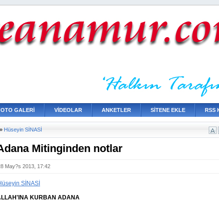
FOTO GALERİ
VİDEOLAR
ANKETLER
SİTENE EKLE
RSS 
»
Hüseyin SİNASİ
dana Mitinginden notlar
28 May?s 2013, 17:42
Hüseyin SİNASİ
ALLAH'INA KURBAN ADANA