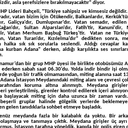
zdir, asla şerefsizlere bırakılmayacaktır" diyor.
HP Lideri Bahçeli, "Türkiye sahipsiz ve kimsesiz değildir.
yadır, vatan bizim için Ötükendir, Balkanlardır, Kerkük'tü
dır, Galiçya'dır, Dumlupınar'dır. Vatan semadır, edilen
ağan'dır, Sultan Alparslan'dır, Fatih'tir, Kanuni'dir,
dir, Vatan Merhum Başbuğ Türkeş’tir.
Vatan ne Türkiy
an, Vatan Turan'dır, Kızılelma’dır" dedikten sonra, 
 halka sık sık sorularla seslendi. Aldığı cevaplar ka
na kurban Adana" derken, aldığı karşılıkta ses sınırlar
ı.
namur’dan bir grup MHP üyesi ile birlikte otobüsümüz 
 ederken sabah saat 06.30’du. Yolda indir bindir işi olm
rde yoğun bir trafik olmamasından, miting alanına saat 13
. Adana İstasyon Meydanındaki miting alanı ve çevresi ço
tarafından koruma altına alınmıştı. Meydana girişler
eri yerleştirilmiş, girenler kontrol edilerek içeri alınıyo
a başlayacak miting için daha uzunca bir zaman vardı
 beşerli gruplar halinde gölgelik yerlerde beklemey
en gelen tanıdıklarla sohbet etmeye başladık.
enüz meydanda fazla bir kalabalık da yoktu. Bir ark
dolaşmaya ve tanımaya çıktık. Meydana girişler üç ayr
ormuş. İstasyon tarafına yöneldik, kapıda bir polis giren ç