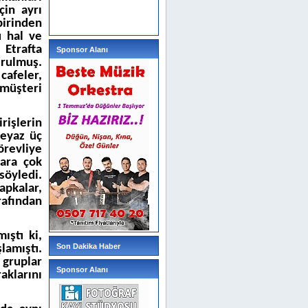
çin ayrı
birinden
u hal ve
 Etrafta
Sponsor Alanı
urulmuş.
cafeler,
müşteri
rişlerin
beyaz üç
örevliye
lara çok
söyledi.
apkalar,
rafından
ıştı ki,
Son Dakika Haber
amıştı.
 gruplar
Sponsor Alanı
klarını