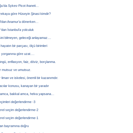
ğu’da Sykes-Picot ihaneti…
zekaya göre Hüseyin Şinasi kimdir?
ul’dan Anamur’a dönerken…
dan İstanbul’a yolculuk
ni bilmeyen, geleceği anlayamaz....
hayatın bir parçası, ölçü birimleri
ı yorganına göre uzat….
öngü, enflasyon, faiz, döviz, borçlanma.
ar mutsuz ve umutsuz.
liman ve iskelesi, önemli bir kazanımdır.
cılar konusu, kanayan bir yaradır
 amca, bakkal amca, helva yapsana…
çimleri değerlendirme -3
erel seçim değerlendirme-2
erel seçim değerlendirme-1
n bayramına doğru