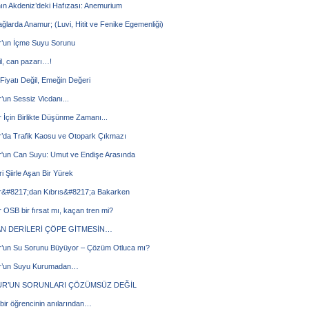
ın Akdeniz’deki Hafızası: Anemurium
ağlarda Anamur; (Luvi, Hitit ve Fenike Egemenliği)
’un İçme Suyu Sorunu
il, can pazarı…!
iyatı Değil, Emeğin Değeri
un Sessiz Vicdanı...
İçin Birlikte Düşünme Zamanı...
’da Trafik Kaosu ve Otopark Çıkmazı
'un Can Suyu: Umut ve Endişe Arasında
ri Şiirle Aşan Bir Yürek
&#8217;dan Kıbrıs&#8217;a Bakarken
OSB bir fırsat mı, kaçan tren mi?
N DERİLERİ ÇÖPE GİTMESİN…
’un Su Sorunu Büyüyor – Çözüm Otluca mı?
’un Suyu Kurumadan…
R’UN SORUNLARI ÇÖZÜMSÜZ DEĞİL
 bir öğrencinin anılarından…