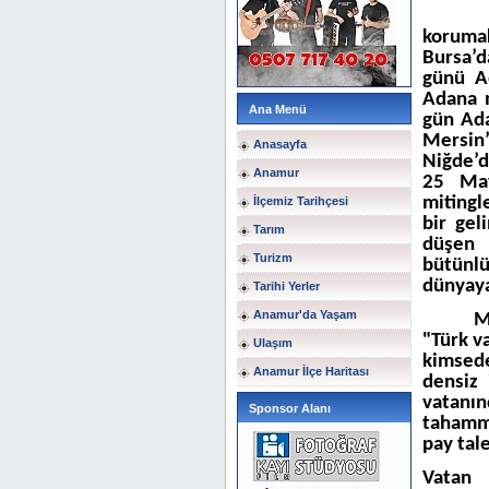
korumak
Bursa’d
günü Ad
Adana m
Ana Menü
gün Ada
Mersin
Anasayfa
Niğde’d
Anamur
25 May
mitingl
İlçemiz Tarihçesi
bir gel
Tarım
düşen 
Turizm
bütünlü
dünyaya 
Tarihi Yerler
Anamur'da Yaşam
M
"Türk v
Ulaşım
kimsed
Anamur İlçe Haritası
densiz 
vatanın
Sponsor Alanı
tahammü
pay tal
Vatan 