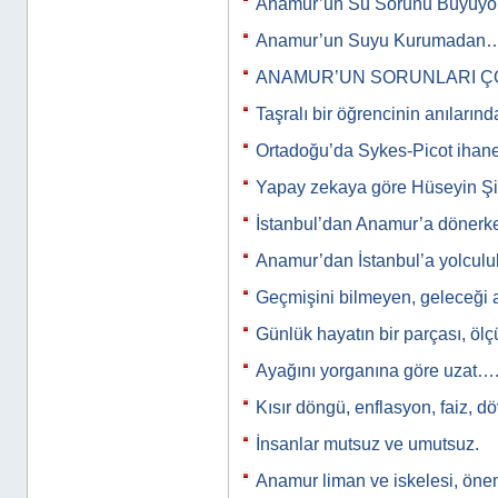
Anamur’un Su Sorunu Büyüyor
Anamur’un Suyu Kurumadan
ANAMUR’UN SORUNLARI Ç
Taşralı bir öğrencinin anıları
Ortadoğu’da Sykes-Picot ihan
Yapay zekaya göre Hüseyin Şi
İstanbul’dan Anamur’a döner
Anamur’dan İstanbul’a yolculu
Geçmişini bilmeyen, geleceği 
Günlük hayatın bir parçası, ölçü
Ayağını yorganına göre uzat…
Kısır döngü, enflasyon, faiz, d
İnsanlar mutsuz ve umutsuz.
Anamur liman ve iskelesi, önem