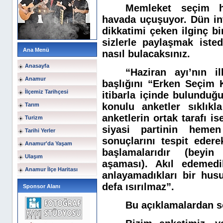
Memleket seçim ha
havada uçuşuyor. Dün int
dikkatimi çeken ilginç bi
sizlerle paylaşmak iste
Ana Menü
nasıl bulacaksınız.
Anasayfa
“Haziran ayı’nın i
Anamur
başlığını “Erken Seçim
İlçemiz Tarihçesi
itibarla içinde bulundu
konulu anketler sıklık
Tarım
anketlerin ortak tarafı is
Turizm
siyasi partinin heme
Tarihi Yerler
sonuçlarını tespit ede
Anamur'da Yaşam
başlamalarıdır (beyin 
Ulaşım
aşaması). Akıl edemedik
Anamur İlçe Haritası
anlayamadıkları bir hus
defa ısırılmaz”.
Sponsor Alanı
Bu açıklamalardan s