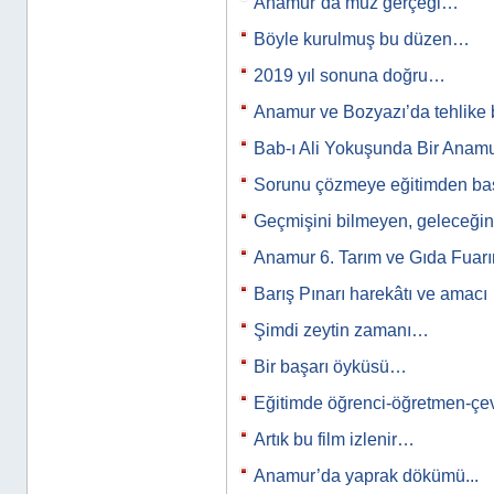
Anamur’da muz gerçeği…
Böyle kurulmuş bu düzen…
2019 yıl sonuna doğru…
Anamur ve Bozyazı’da tehlike
Bab-ı Ali Yokuşunda Bir Anamur
Sorunu çözmeye eğitimden b
Geçmişini bilmeyen, geleceğini
Anamur 6. Tarım ve Gıda Fuar
Barış Pınarı harekâtı ve amacı
Şimdi zeytin zamanı…
Bir başarı öyküsü…
Eğitimde öğrenci-öğretmen-çev
Artık bu film izlenir…
Anamur’da yaprak dökümü...