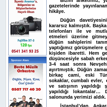
Bizim anketimiz, y
gazetelerinde yayınlan
hikâye.
Düğün davetiyesin
kararsız kalmıştık. Başka
telefonları ile ve mutl
etmeleri üzerine gitme
düğün sahiplerini tanı
yaptığımız görüşmelere 
kişiden ibaretti. Hem g
düşüncesiyle sabah erken
Sponsor Alanı
3-4 saat sonra Nevşehi
ayırtmıştık. Düğün zaman
birkaç cami, eski Tür
sokaklar, cumbalı evler, 
ve satışının yapıldığı ş
yapıldığı lokantalar…
salonunda yerimizi aldık.
İstanbul’dan, Ankar