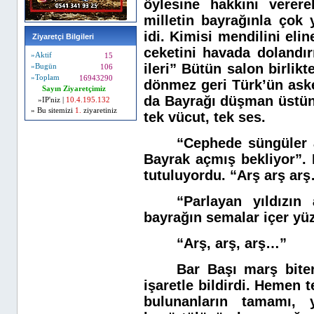
öylesine hakkını verere
milletin bayrağınla çok 
idi. Kimisi mendilini elin
Ziyaretçi Bilgileri
ceketini havada dolandırı
»Aktif
15
ileri” Bütün salon birlikt
»Bugün
106
»Toplam
16943290
dönmez geri Türk’ün aske
Sayın Ziyaretçimiz
da Bayrağı düşman üstüne
»IP'niz |
10.4.195.132
» Bu sitemizi
1.
ziyaretiniz
tek vücut, tek ses.
“Cephede süngüler a
Bayrak açmış bekliyor”
.
tutuluyordu. “Arş arş ar
“Parlayan yıldızın
bayrağın semalar içer yü
“Arş, arş, arş…”
Bar Başı marş bite
işaretle bildirdi. Hemen 
bulunanların tamamı, y