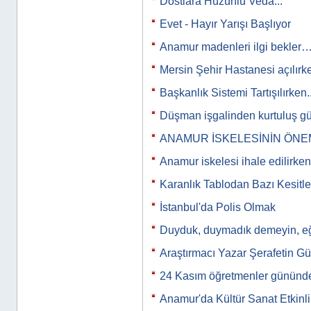
Dostlara Hüzünlü Veda...
Evet - Hayır Yarışı Başlıyor
Anamur madenleri ilgi bekler
Mersin Şehir Hastanesi açılırk
Başkanlık Sistemi Tartışılırken..
Düşman işgalinden kurtuluş g
ANAMUR İSKELESİNİN ÖNE
Anamur iskelesi ihale edilirken
Karanlık Tablodan Bazı Kesitle
İstanbul'da Polis Olmak
Duyduk, duymadık demeyin, eğit
Araştırmacı Yazar Şerafetin Gü
24 Kasım öğretmenler gününde
Anamur'da Kültür Sanat Etkinli