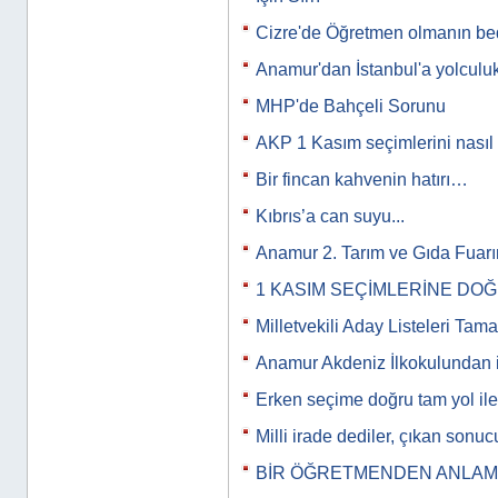
Cizre'de Öğretmen olmanın bed
Anamur'dan İstanbul'a yolculuk
MHP'de Bahçeli Sorunu
AKP 1 Kasım seçimlerini nasıl
Bir fincan kahvenin hatırı…
Kıbrıs’a can suyu...
Anamur 2. Tarım ve Gıda Fuar
1 KASIM SEÇİMLERİNE DO
Milletvekili Aday Listeleri Tam
Anamur Akdeniz İlkokulundan i
Erken seçime doğru tam yol iler
Milli irade dediler, çıkan son
BİR ÖĞRETMENDEN ANLAMLI