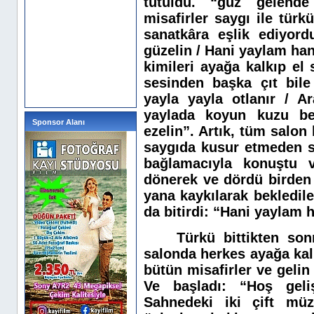
tutuldu. “güz gelend
misafirler saygı ile türk
sanatkâra eşlik ediyor
güzelin / Hani yaylam hani
kimileri ayağa kalkıp el
sesinden başka çıt bil
yayla yayla otlanır / A
yaylada koyun kuzu be
Sponsor Alanı
ezelin”. Artık, tüm salon 
saygıda kusur etmeden sa
bağlamacıyla konuştu ve
dönerek ve dördü birden 
yana kaykılarak bekledile
da bitirdi: “Hani yaylam h
Türkü bittikten son
salonda herkes ayağa kalk
bütün misafirler ve geli
Ve başladı: “Hoş gel
Sahnedeki iki çift müz