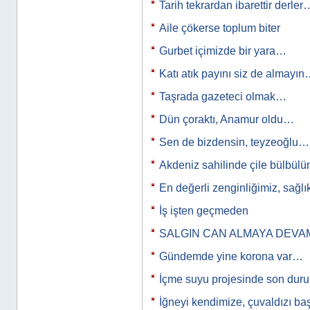
Tarih tekrardan ibarettir derler
Aile çökerse toplum biter
Gurbet içimizde bir yara…
Katı atık payını siz de almayı
Taşrada gazeteci olmak…
Dün çoraktı, Anamur oldu…
Sen de bizdensin, teyzeoğlu…
Akdeniz sahilinde çile bülbülüm
En değerli zenginliğimiz, sağl
İş işten geçmeden
SALGIN CAN ALMAYA DEVA
Gündemde yine korona var…
İçme suyu projesinde son du
İğneyi kendimize, çuvaldızı b