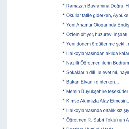
Ramazan Bayramına Doğru, Hoş
Okullar tatile giderken, Aybü
Yeni Anamur Otogarında Endiş
Özlem bitiyor, huzurevi inşaatı
Yeni dönem örgütlenme şekli, 
Halkoylamasından akılda kal
Nazilli Öğretmenlilerin Bodr
Sokakların dili ile evet mi, hayı
Bakan Elvan’ı dinlerken…
Mersin Büyükşehire teşekürle
Kimse Aklımızla Alay Etmesin..
Halkoylamasında ortalık kızış
Öğretmen R. Sabri Toklu'nun A