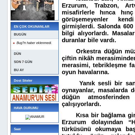
Erzurum, Trabzon, Art
misafirlerle hınca hın
görüşemeyenler kendi
girmişlerdi. Salonda 600 
EN ÇOK OKUNANLAR
bilgi alıyorlardı. Masal
BUGÜN
duranlar bile vardı.
Bug?n haber eklenmedi.
Orkestra düğün müz
DÜN
çiftin nikâh merasiminden
SON 7 GÜN
merasimi, tebrikleşme fa
BU AY
oyun havalarına.
Dost Siteler
Yanık sesli bir sa
oynayanlar, masalarda d
düğün atmosferinden 
çalışıyorlardı.
HAVA DURUMU
Kısa bir bağlama gi
Erzurum dolayından “H
türküsünü okumaya başl
Saat