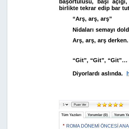
başörtülüsü, başı açığı
birlikte tekrar edip bar tut
“Arş, arş, arş”
Nidaları semayı dol
Arş, arş, arş derken.
“Git”, “Git”, “Git”…
Diyorlardı aslında.
Tüm Yazıları
Yorumlar (0)
Yorum Y
ROMA DÖNEMİ ÖNCESİ AN