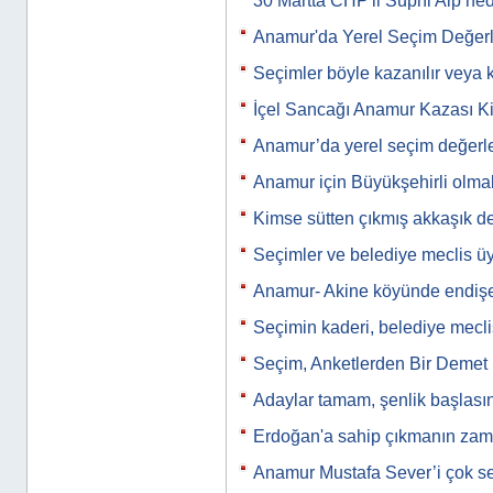
30 Martta CHP'li Suphi Alp n
Anamur'da Yerel Seçim Değerl
Seçimler böyle kazanılır veya 
İçel Sancağı Anamur Kazası Ki
Anamur’da yerel seçim değerle
Anamur için Büyükşehirli olm
Kimse sütten çıkmış akkaşık de
Seçimler ve belediye meclis üye
Anamur- Akine köyünde endiş
Seçimin kaderi, belediye meclis
Seçim, Anketlerden Bir Demet
Adaylar tamam, şenlik başlası
Erdoğan'a sahip çıkmanın zam
Anamur Mustafa Sever’i çok se