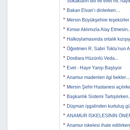
Sokakların dili ile evet mi, hayı
Bakan Elvan’ı dinlerken…
Mersin Büyükşehire teşekürle
Kimse Aklımızla Alay Etmesin..
Halkoylamasında ortalık kızış
Öğretmen R. Sabri Toklu'nun A
Dostlara Hüzünlü Veda...
Evet - Hayır Yarışı Başlıyor
Anamur madenleri ilgi bekler
Mersin Şehir Hastanesi açılırk
Başkanlık Sistemi Tartışılırken..
Düşman işgalinden kurtuluş g
ANAMUR İSKELESİNİN ÖNE
Anamur iskelesi ihale edilirken