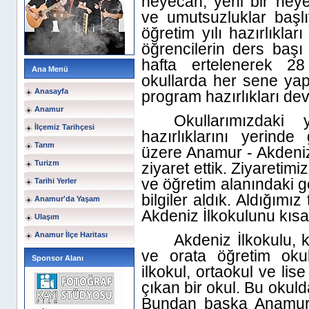
heyecan, yeni bir heye
ve umutsuzluklar başlı
öğretim yılı hazırlıkla
öğrencilerin ders başı 
hafta ertelenerek 28
Ana Menü
okullarda her sene yapı
Anasayfa
program hazırlıkları de
Anamur
Okullarımızdaki
İlçemiz Tarihçesi
hazırlıklarını yerind
Tarım
üzere Anamur - Akdeniz
Turizm
ziyaret ettik. Ziyareti
ve öğretim alanındaki g
Tarihi Yerler
bilgiler aldık. Aldığımı
Anamur'da Yaşam
Akdeniz İlkokulunu kısa
Ulaşım
Anamur İlçe Haritası
Akdeniz İlkokulu, 
ve orata öğretim okul
Sponsor Alanı
ilkokul, ortaokul ve lis
çıkan bir okul. Bu okulda
Bundan başka Anamur