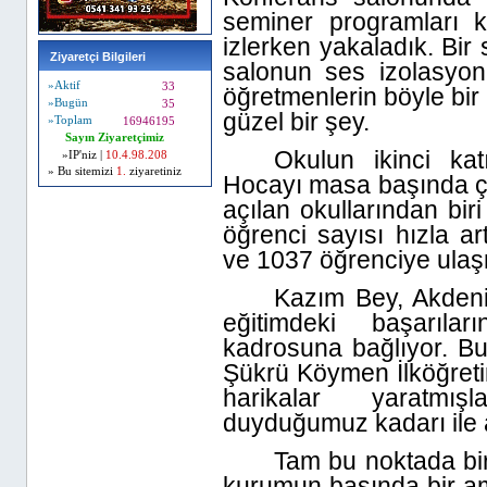
seminer programları 
izlerken yakaladık. Bir 
Ziyaretçi Bilgileri
salonun ses izolasyon
»Aktif
33
öğretmenlerin böyle bir
»Bugün
35
güzel bir şey.
»Toplam
16946195
Sayın Ziyaretçimiz
Okulun ikinci k
»IP'niz |
10.4.98.208
» Bu sitemizi
1.
ziyaretiniz
Hocayı masa başında ça
açılan okullarından bi
öğrenci sayısı hızla a
ve 1037 öğrenciye ulaş
Kazım Bey, Akdeni
eğitimdeki başarıla
kadrosuna bağlıyor. B
Şükrü Köymen İlköğreti
harikalar yaratmışl
duyduğumuz kadarı ile 
Tam bu noktada bir 
kurumun başında bir a