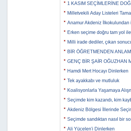
1 KASIM SEÇİMLERİNE DO
Milletvekili Aday Listeleri Tam
Anamur Akdeniz İlkokulundan i
Erken seçime doğru tam yol iler
Milli irade dediler, çıkan son
BİR ÖĞRETMENDEN ANLAMLI
GENÇ BİR ŞAİR OĞUZHAN 
Hamdi Mert Hocayı Dinlerken
Tek ayakkabı ve mutluluk
Koalisyonlarla Yaşamaya Alış
Seçimde kim kazandı, kim kayb
Akdeniz Bölgesi İllerinde Seç
Seçimde sandıktan nasıl bir s
Ali Yücelen'i Dinlerken