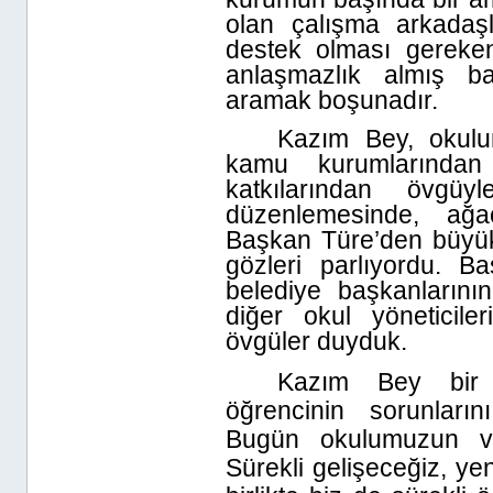
olan çalışma arkadaşl
destek olması gereke
anlaşmazlık almış ba
aramak boşunadır.
Kazım Bey, okulu
kamu kurumlarından
katkılarından övgü
düzenlemesinde, ağa
Başkan Türe’den büyük
gözleri parlıyordu. 
belediye başkanlarının
diğer okul yöneticil
övgüler duyduk.
Kazım Bey bir 
öğrencinin sorunları
Bugün okulumuzun ve
Sürekli gelişeceğiz, yen