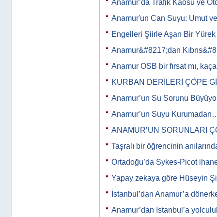
Anamur’da Trafik Kaosu ve Ot
Anamur'un Can Suyu: Umut ve
Engelleri Şiirle Aşan Bir Yürek
Anamur&#8217;dan Kıbrıs&#8
Anamur OSB bir fırsat mı, kaça
KURBAN DERİLERİ ÇÖPE G
Anamur’un Su Sorunu Büyüyor
Anamur’un Suyu Kurumadan
ANAMUR’UN SORUNLARI Ç
Taşralı bir öğrencinin anıları
Ortadoğu’da Sykes-Picot ihan
Yapay zekaya göre Hüseyin Şi
İstanbul’dan Anamur’a döner
Anamur’dan İstanbul’a yolculu