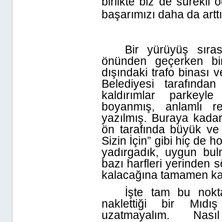
birlikte biz de sürekl
başarımızı daha da artt
Bir yürüyüş sıra
önünden geçerken bir
dışındaki trafo binası
Belediyesi tarafından
kaldırımlar parkeyle
boyanmış, anlamlı re
yazılmış. Buraya kadar
ön tarafında büyük ve y
Sizin İçin” gibi hiç de 
yadırgadık, uygun bulm
bazı harfleri yerinden
kalacağına tamamen kald
İşte tam bu nokt
naklettiği bir Mıdı
uzatmayalım. Nası