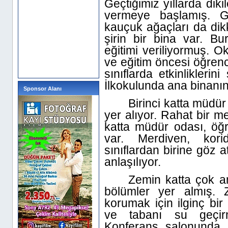
Geçtiğimiz yıllarda diki
vermeye başlamış. G
kauçuk ağaçları da dikk
şirin bir bina var. B
eğitimi veriliyormuş. O
ve eğitim öncesi öğrenci
sınıflarda etkinlikleri
İlkokulunda ana binanın 
Sponsor Alanı
Birinci katta müdür
yer alıyor. Rahat bir me
katta müdür odası, öğr
var. Merdiven, kori
sınıflardan birine göz a
anlaşılıyor.
Zemin katta çok am
bölümler yer almış. 
korumak için ilginç bir
ve tabanı su geçirm
Konferans salonunda 