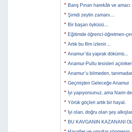
Barış Pınarı harekâtı ve amacı
Şimdi zeytin zamanı…
Bir başarı öyküsü…
Eğitimde öğrenci-öğretmen-çev
Artık bu film izlenir…
Anamur’da yaprak dökümü...
Anamur-Pullu tesisleri açılırke
Anamur’u bilmeden, tanımad
Geçmişten Geleceğe Anamur
İyi yapıyorsunuz, ama Naim de
Yörük göçleri artık bir hayal.
İyi olan, doğru olan şey alkışlan
BU KAVGANIN KAZANANI O
Hayaller ve umutlar sönmesi