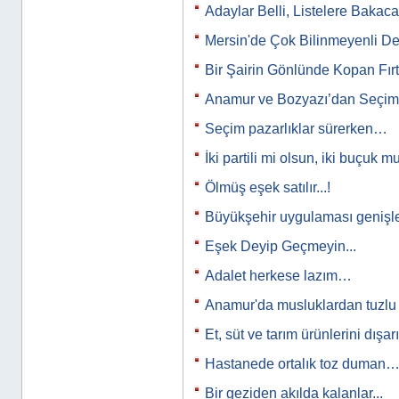
Adaylar Belli, Listelere Bakaca
Mersin'de Çok Bilinmeyenli D
Bir Şairin Gönlünde Kopan Fırtı
Anamur ve Bozyazı’dan Seçim 
Seçim pazarlıklar sürerken…
İki partili mi olsun, iki buçuk m
Ölmüş eşek satılır...!
Büyükşehir uygulaması genişl
Eşek Deyip Geçmeyin...
Adalet herkese lazım…
Anamur'da musluklardan tuzl
Et, süt ve tarım ürünlerini dışar
Hastanede ortalık toz duman
Bir geziden akılda kalanlar...