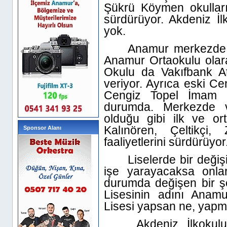
Şükrü Köymen okulları d
sürdürüyor. Akdeniz İl
yok.
Anamur merkezde 
Anamur Ortaokulu olara
Okulu da Vakıfbank At
veriyor. Ayrıca eski Ce
Cengiz Topel İmam 
durumda. Merkezde v
olduğu gibi ilk ve orta
Kalınören, Çeltikçi,
Sponsor Alanı
faaliyetlerini sürdürüyor
Liselerde bir değiş
işe yarayacaksa onla
durumda değişen bir ş
Lisesinin adını Anam
Lisesi yapsan ne, yapm
Akdeniz İlkokul