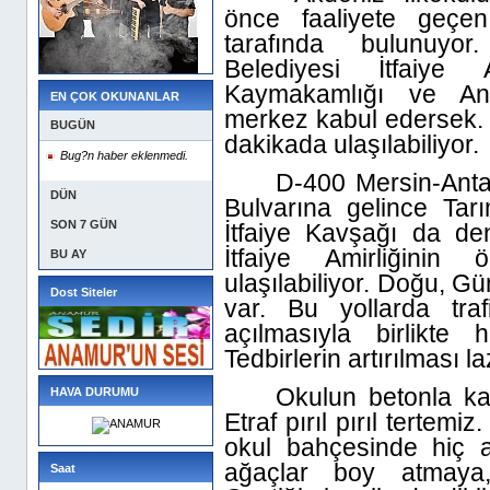
önce faaliyete geçe
tarafında bulunuyo
Belediyesi İtfaiye 
Kaymakamlığı ve Ana
EN ÇOK OKUNANLAR
merkez kabul edersek. 
BUGÜN
dakikada ulaşılabiliyor.
Bug?n haber eklenmedi.
D-400 Mersin-Anta
DÜN
Bulvarına gelince Tarı
SON 7 GÜN
İtfaiye Kavşağı da de
İtfaiye Amirliğinin
BU AY
ulaşılabiliyor. Doğu, G
Dost Siteler
var. Bu yollarda traf
açılmasıyla birlikte 
Tedbirlerin artırılması l
Okulun betonla ka
HAVA DURUMU
Etraf pırıl pırıl tertem
okul bahçesinde hiç 
ağaçlar boy atmaya
Saat