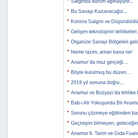
Salgında durum ağırlaşıyor...
Bu Savaşı Kazanacağız...
Korona Salgını ve Düşündürdükl
Gelişen teknolojinin tehlikeleri.
Organize Sanayi Bölgeleri ge
Neme lazım, aman bana ne!
Anamur’da muz gerçeği…
Böyle kurulmuş bu düzen…
2019 yıl sonuna doğru…
Anamur ve Bozyazı’da tehlike
Bab-ı Ali Yokuşunda Bir Anamur
Sorunu çözmeye eğitimden b
Geçmişini bilmeyen, geleceğini
Anamur 6. Tarım ve Gıda Fuar