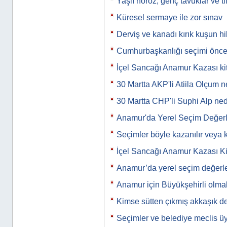
Yaşlı horoz, genç tavuklar ve til
Küresel sermaye ile zor sınav
Derviş ve kanadı kırık kuşun h
Cumhurbaşkanlığı seçimi önc
İçel Sancağı Anamur Kazası kit
30 Martta AKP'li Atiila Olçum
30 Martta CHP'li Suphi Alp n
Anamur'da Yerel Seçim Değerl
Seçimler böyle kazanılır veya 
İçel Sancağı Anamur Kazası Ki
Anamur’da yerel seçim değerle
Anamur için Büyükşehirli olm
Kimse sütten çıkmış akkaşık de
Seçimler ve belediye meclis üye