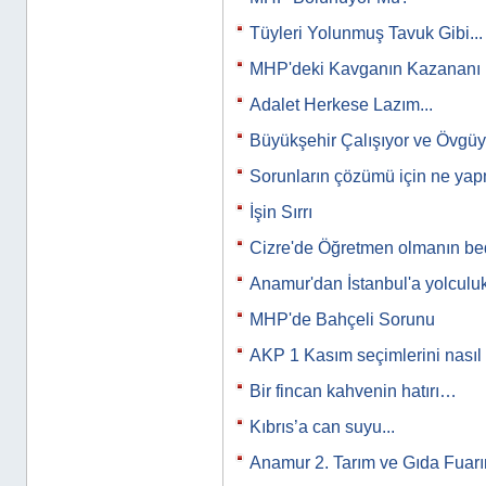
Tüyleri Yolunmuş Tavuk Gibi...
MHP'deki Kavganın Kazananı 
Adalet Herkese Lazım...
Büyükşehir Çalışıyor ve Övgü
Sorunların çözümü için ne yap
İşin Sırrı
Cizre'de Öğretmen olmanın bed
Anamur'dan İstanbul'a yolculuk
MHP'de Bahçeli Sorunu
AKP 1 Kasım seçimlerini nasıl
Bir fincan kahvenin hatırı…
Kıbrıs’a can suyu...
Anamur 2. Tarım ve Gıda Fuar