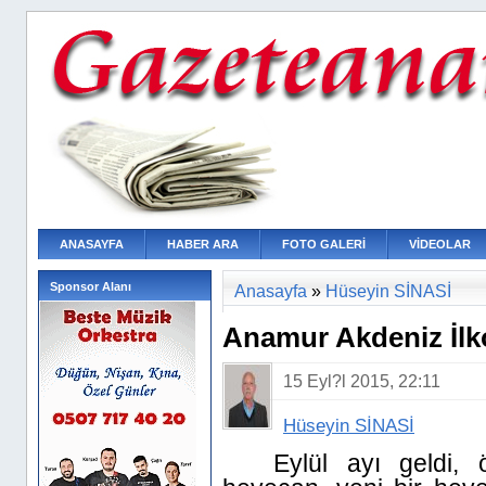
ANASAYFA
HABER ARA
FOTO GALERİ
VİDEOLAR
Sponsor Alanı
Anasayfa
»
Hüseyin SİNASİ
Anamur Akdeniz İlk
15 Eyl?l 2015, 22:11
Hüseyin SİNASİ
Eylül ayı geldi, ö