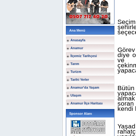
Seçim
şehir
Ana Menü
seçec
Anasayfa
Anamur
Görev
diye o
İlçemiz Tarihçesi
ve g
çekin
Tarım
yapaca
Turizm
Tarihi Yerler
Bütün 
Anamur'da Yaşam
yapaca
Ulaşım
almak 
soran
Anamur İlçe Haritası
kendi 
Sponsor Alanı
Yaşad
rahat