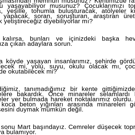
aşmasından memnun musunuz? Kentimizde ra
lu yaşayabiliyor musunuz? Çocuklarımızı top
a, yeşille, tohumla buluşturacak, atölyeler k
ar yapacak, soran, soruşturan, araştıran üret
k yetiştireceğiz diyebiliyorlar mı?
kalırsa, bunları ve içinizdeki başka heve
ıza çıkan adaylara sorun.
a köyde yaşayan insanlarımız, şehirde gördük
ilecek mi, yolu, suyu, okulu olacak mı, ço
de okutabilecek mi?
diğimiz, tanımadığımız bir kente gittiğimizd
elere bakardık. Önce minareler selamlardı bi
ler yer bulmada hareket noktalarımız olurdu.
 koca beton yığınları arasında minareleri g
sesini duymak mümkün değil.
 sonu Mart başındayız. Cemreler düşecek topr
a bulamıyor.