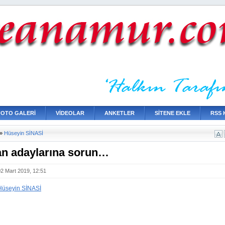
FOTO GALERİ
VİDEOLAR
ANKETLER
SİTENE EKLE
RSS 
»
Hüseyin SİNASİ
n adaylarına sorun…
02 Mart 2019, 12:51
Hüseyin SİNASİ