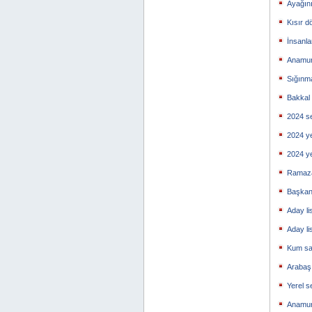
Ayağın
Kısır d
İnsanl
Anamur 
Sığınma
Bakkal
2024 se
2024 y
2024 y
Ramaza
Başkan
Aday li
Aday li
Kum sa
Arabaşı
Yerel s
Anamur