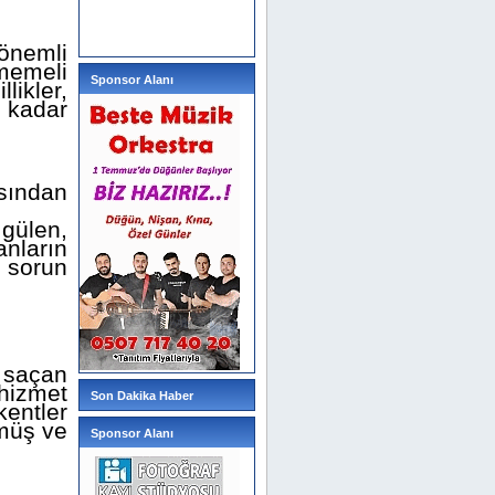
önemli
memeli
Sponsor Alanı
likler,
e kadar
asından
 gülen,
nların
e sorun
 saçan
 hizmet
Son Dakika Haber
kentler
lmüş ve
Sponsor Alanı