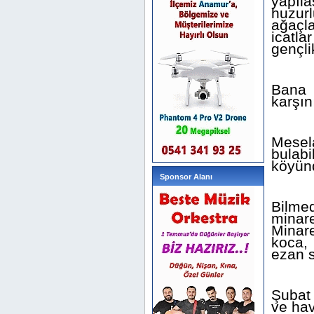
yapıl
huzur
ağaçl
icatl
gençli
Bana 
karşın
Mesel
bulab
köyün
Sponsor Alanı
Bilme
minar
Minare
koca,
ezan 
Şubat
ve hav