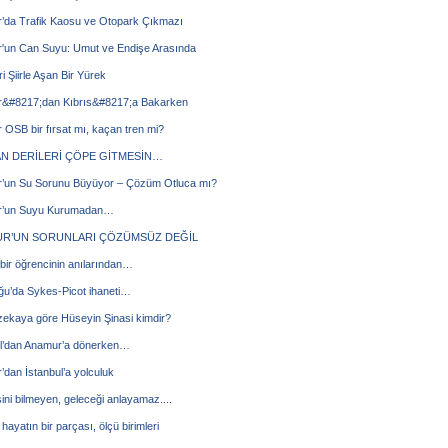
’da Trafik Kaosu ve Otopark Çıkmazı
'un Can Suyu: Umut ve Endişe Arasında
ri Şiirle Aşan Bir Yürek
&#8217;dan Kıbrıs&#8217;a Bakarken
OSB bir fırsat mı, kaçan tren mi?
N DERİLERİ ÇÖPE GİTMESİN…
’un Su Sorunu Büyüyor – Çözüm Otluca mı?
’un Suyu Kurumadan…
R’UN SORUNLARI ÇÖZÜMSÜZ DEĞİL
 bir öğrencinin anılarından…
ğu’da Sykes-Picot ihaneti…
zekaya göre Hüseyin Şinasi kimdir?
ul’dan Anamur’a dönerken…
dan İstanbul’a yolculuk
ni bilmeyen, geleceği anlayamaz....
hayatın bir parçası, ölçü birimleri