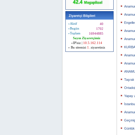
Anamur
Anamur
Ziyaretçi Bilgileri
Engelle
»Aktif
40
»Bugün
1702
Anamur
»Toplam
16944885
Sayın Ziyaretçimiz
Anamur 
»IP'niz |
10.5.162.114
KURBA
» Bu sitemizi
1.
ziyaretiniz
Anamur
Anamur
ANAMU
Taşralı
Ortado
Yapay 
İstanb
Anamur’
Geçmişi
Günlük 