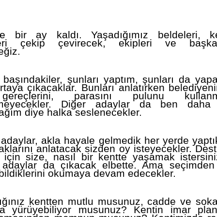
e bir ay kaldı. Yaşadığımız beldeleri, ken
leri çekip çevirecek, ekipleri ve başkan
eğiz.
 başındakiler, şunları yaptım, şunları da yap
rtaya çıkacaklar. Bunları anlatırken belediyen
ereçlerini, parasını pulunu kullanm
meyecekler. Diğer adaylar da ben daha i
ğım diye halka seslenecekler.
adaylar, akla hayale gelmedik her yerde yaptık
klarını anlatacak sizden oy isteyecekler. Dest
için size, nasıl bir kentte yaşamak istersin
 adaylar da çıkacak elbette. Ama seçimden
bildiklerini okumaya devam edecekler.
ığınız kentten mutlu musunuz, cadde ve soka
ça yürüyebiliyor musunuz? Kentin imar plan