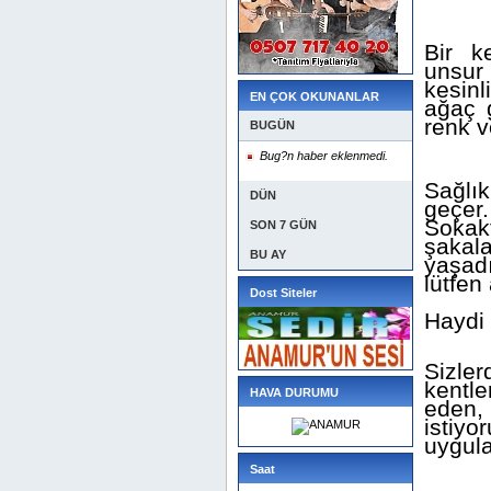
Bir k
unsur
kesinl
EN ÇOK OKUNANLAR
ağaç g
renk v
BUGÜN
Bug?n haber eklenmedi.
Sağlık
DÜN
geçer.
Sokakt
SON 7 GÜN
şakal
BU AY
yaşadı
lütfen
Dost Siteler
Haydi 
Sizle
kentle
HAVA DURUMU
eden, 
istiyo
uygula
Saat