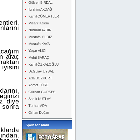
Gülsen BİRDAL
İbrahim AKDAĞ
Kamil CÖMERTLER
tleri,
Misafir Kalem
larını
Nurullah AYDIN
Mustafa YILDIZ
Mustafa KAYA
acağım
Yaşar ALICI
in araç
Mehti SARAÇ
aktan
Kamil ÖZKALOĞLU
yisini
Dr.Gülay UYSAL
Atila BOZKURT
Ahmet TÜRE
larını,
Gürhan GÜRSES
eğinizi
Sadık KUTLAY
iz diye
 sonra
Turhan ADA
Orhan Doğan
Sponsor Alanı
klarda
ından,