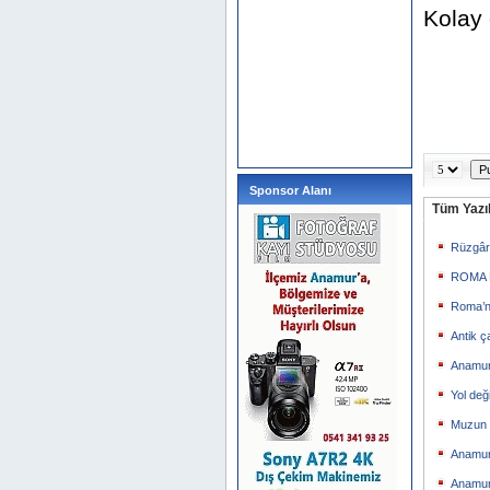
Kolay
Sponsor Alanı
Tüm Yazıl
Rüzgârı
ROMA 
Roma’n
Antik ç
Anamur
Yol değ
Muzun F
Anamur’
Anamur 