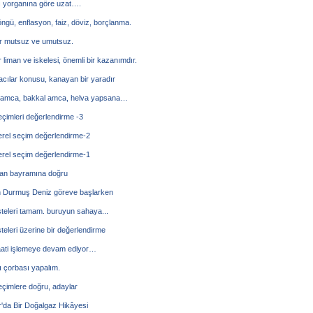
ı yorganına göre uzat….
öngü, enflasyon, faiz, döviz, borçlanma.
ar mutsuz ve umutsuz.
liman ve iskelesi, önemli bir kazanımdır.
cılar konusu, kanayan bir yaradır
 amca, bakkal amca, helva yapsana…
çimleri değerlendirme -3
erel seçim değerlendirme-2
erel seçim değerlendirme-1
n bayramına doğru
 Durmuş Deniz göreve başlarken
steleri tamam. buruyun sahaya...
steleri üzerine bir değerlendirme
ati işlemeye devam ediyor…
 çorbası yapalım.
eçimlere doğru, adaylar
'da Bir Doğalgaz Hikâyesi