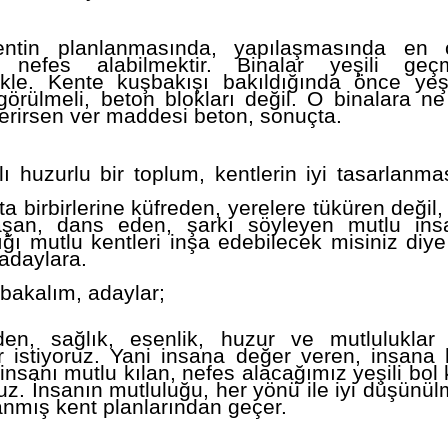
entin planlanmasında, yapılaşmasında en 
 nefes alabilmektir. Binalar yeşili geç
ikle. Kente kuşbakışı bakıldığında önce yeşil
örülmeli, beton blokları değil. O binalara n
erirsen ver maddesi beton, sonuçta.
lı huzurlu bir toplum, kentlerin iyi tasarlanm
a birbirlerine küfreden, yerelere tüküren değil,
aşan, dans eden, şarkı söyleyen mutlu insa
ğı mutlu kentleri inşa edebilecek misiniz diy
 adaylara.
bakalım, adaylar;
rden, sağlık, esenlik, huzur ve mutluluklar
r istiyoruz. Yani insana değer veren, insana
insanı mutlu kılan, nefes alacağımız yeşili bol 
ruz. İnsanın mutluluğu, her yönü ile iyi düşünü
nmış kent planlarından geçer.