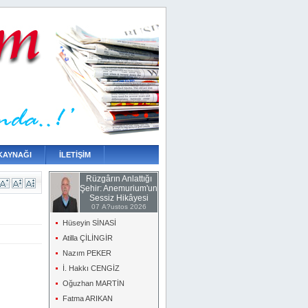
KAYNAĞI
İLETİŞİM
Rüzgârın Anlattığı
Şehir: Anemurium'un
Sessiz Hikâyesi
07 A?ustos 2026
Hüseyin SİNASİ
Atilla ÇİLİNGİR
Nazım PEKER
İ. Hakkı CENGİZ
Oğuzhan MARTİN
Fatma ARIKAN