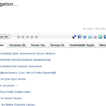
 gelsin…
Bu haber 1550 defa
arı
Yorumlar (0)
Yorum Yaz
Tavsiye Et
Yazdırılabilir Sayfa
Word
n Anlattığı Şehir: Anemurium'un Sessiz Hikâyesi
DÖNEMİ ÖNCESİ ANAMUR (ANAMURIUM)
ın Akdeniz’deki Hafızası: Anemurium
ağlarda Anamur; (Luvi, Hitit ve Fenike Egemenliği)
’un İçme Suyu Sorunu
il, can pazarı…!
iyatı Değil, Emeğin Değeri
un Sessiz Vicdanı...
İçin Birlikte Düşünme Zamanı...