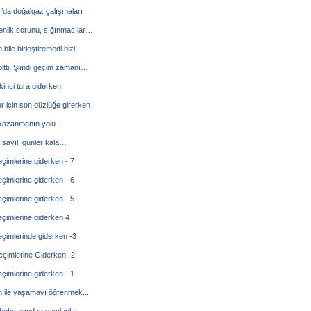
’da doğalgaz çalışmaları
enlik sorunu, sığınmacılar…
bile birleştiremedi bizi.
itti. Şimdi geçim zamanı…
kinci tura giderken
r için son düzlüğe girerken
kazanmanın yolu.
sayılı günler kala…
çimlerine giderken - 7
çimlerine giderken - 6
çimlerine giderken - 5
çimlerine giderken 4
çimlerinde giderken -3
çimlerine Giderken -2
çimlerine giderken - 1
 ile yaşamayı öğrenmek...