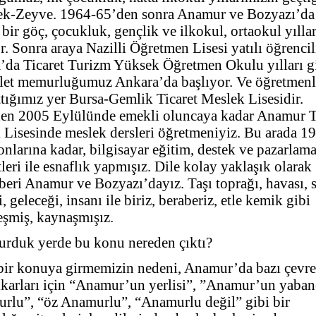
k-Zeyve. 1964-65’den sonra Anamur ve Bozyazı’da
 bir göç, çocukluk, gençlik ve ilkokul, ortaokul yılla
r. Sonra araya Nazilli Öğretmen Lisesi yatılı öğrencil
’da Ticaret Turizm Yüksek Öğretmen Okulu yılları gi
vlet memurluğumuz Ankara’da başlıyor. Ve öğretmenl
tığımız yer Bursa-Gemlik Ticaret Meslek Lisesidir.
en 2005 Eylülünde emekli oluncaya kadar Anamur T
 Lisesinde meslek dersleri öğretmeniyiz. Bu arada 1
nlarına kadar, bilgisayar eğitim, destek ve pazarlam
tleri ile esnaflık yapmışız. Dile kolay yaklaşık olarak
beri Anamur ve Bozyazı’dayız. Taşı toprağı, havası, 
, geleceği, insanı ile biriz, beraberiz, etle kemik gibi
eşmiş, kaynaşmışız.
durduk yerde bu konu nereden çıktı?
bir konuya girmemizin nedeni, Anamur’da bazı çevrel
ıkarları için “Anamur’un yerlisi”, ”Anamur’un yabanc
rlu”, “öz Anamurlu”, “Anamurlu değil” gibi bir