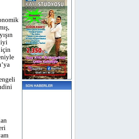
konomik
mış,
yışın
iyi
 için
eniyle
ı’ya
engeli
ndini
SON HABERLER
dan
eri
vam