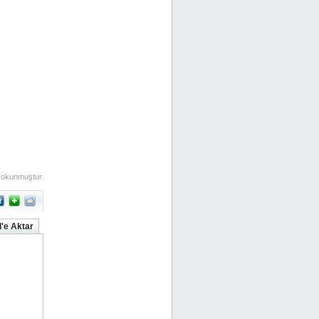
 okunmuştur.
'e Aktar