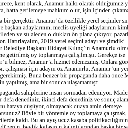
sürece, kent olarak, Anamur halkı olarak olduğumuz 
a, hatta gerilemeye mahkum olur, işin içinden çıkam
 bir gerçektir. Anamur’da özellikle yerel seçimler sı
e başkan adaylarının, meclis üyeliği adaylarının kiml
ileden ve sülaleden oldukları ön plana çıkıyor, pazarl
or. Hatırlayalım, 2019 yerel seçimi adayı ve şimdiki
 Belediye Başkanı Hidayet Kılınç’ın Anamurlu olm
 getirilmiş oy toplanmaya çalışılmıştı. Gerekçe ise
’u bilmez, Anamur’a hizmet edemezmiş. Onlara göre 
ı, çalışması için adayın öz Anamurlu, Anamur’un yer
 gerekirmiş. Buna benzer bir propaganda daha önce
in yapılmış, ama bir sonuca ulaşamamıştı.
paganda sahiplerine insan sormadan edemiyor. Mad
r defa denediniz, ikinci defa denediniz ve sonuç alam
ynı hataya düşüyor, olmayacak duaya amin demeye
orsunuz? Böyle bir yöntemle oy toplamaya çalışmak, 
ilerde kaldı. Bu anlayış ucuz kasaba politikacılığını
 düzenin, beylik kafasının kalıntılarından başka bir ş