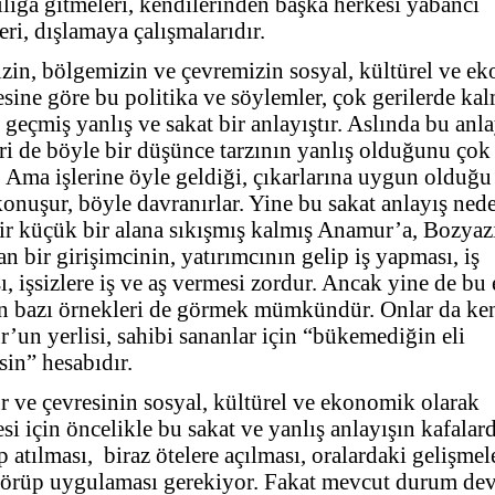
lığa gitmeleri, kendilerinden başka herkesi yabancı
ri, dışlamaya çalışmalarıdır.
zin, bölgemizin ve çevremizin sosyal, kültürel ve e
sine göre bu politika ve söylemler, çok gerilerde kal
geçmiş yanlış ve sakat bir anlayıştır. Aslında bu anla
ri de böyle bir düşünce tarzının yanlış olduğunu çok 
r. Ama işlerine öyle geldiği, çıkarlarına uygun olduğu
onuşur, böyle davranırlar. Yine bu sakat anlayış ned
ir küçük bir alana sıkışmış kalmış Anamur’a, Bozyaz
an bir girişimcinin, yatırımcının gelip iş yapması, iş
, işsizlere iş ve aş vermesi zordur. Ancak yine de bu 
en bazı örnekleri de görmek mümkündür. Onlar da ke
un yerlisi, sahibi sananlar için “bükemediğin eli
in” hesabıdır.
 ve çevresinin sosyal, kültürel ve ekonomik olarak
si için öncelikle bu sakat ve yanlış anlayışın kafalar
 atılması,
biraz ötelere açılması, oralardaki gelişmel
görüp uygulaması gerekiyor. Fakat mevcut durum de