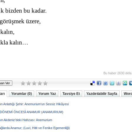
im,
ik bizden bu kadar.
 görüşmek üzere,
kalın,
akla kalın…
Bu haber 2630 defa
arı
Yorumlar (0)
Yorum Yaz
Tavsiye Et
Yazdırılabilir Sayfa
Word
n Anlattığı Şehir: Anemurium'un Sessiz Hikâyesi
DÖNEMİ ÖNCESİ ANAMUR (ANAMURIUM)
ın Akdeniz’deki Hafızası: Anemurium
ağlarda Anamur; (Luvi, Hitit ve Fenike Egemenliği)