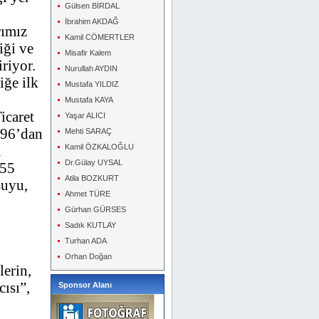
Gülsen BİRDAL
İbrahim AKDAĞ
rımız
Kamil CÖMERTLER
iği ve
Misafir Kalem
riyor.
Nurullah AYDIN
iğe ilk
Mustafa YILDIZ
Mustafa KAYA
icaret
Yaşar ALICI
996’dan
Mehti SARAÇ
a
Kamil ÖZKALOĞLU
Dr.Gülay UYSAL
 55
Atila BOZKURT
suyu,
Ahmet TÜRE
Gürhan GÜRSES
Sadık KUTLAY
Turhan ADA
Orhan Doğan
erin,
ısı”,
Sponsor Alanı