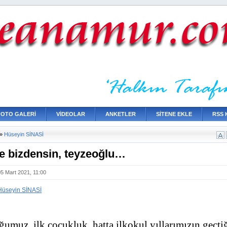
FOTO GALERİ
VİDEOLAR
ANKETLER
SİTENE EKLE
RSS 
»
Hüseyin SİNASİ
e bizdensin, teyzeoğlu…
05 Mart 2021, 11:00
Hüseyin SİNASİ
muz, ilk çocukluk, hatta ilkokul yıllarımızın geçtiğ