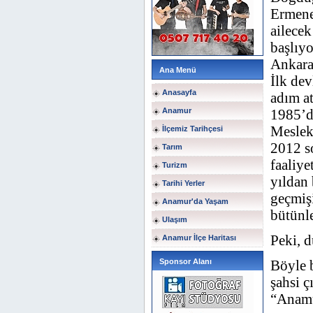
Ermene
ailecek
başlıyo
Ankara
Ana Menü
İlk de
Anasayfa
adım at
Anamur
1985’d
Meslek
İlçemiz Tarihçesi
2012 so
Tarım
faaliye
Turizm
yıldan 
Tarihi Yerler
geçmişi
Anamur'da Yaşam
bütünl
Ulaşım
Peki, 
Anamur İlçe Haritası
Sponsor Alanı
Böyle 
şahsi ç
“Anamu