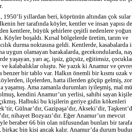
r.
, 1950’li yıllardan beri, köprünün altından çok sular
Ülkenin her tarafında köyler, kentler ve insan yapısı de
en kentlere, büyük şehirlere çeşitli nedenlere yoğun
. Köyler boşaldı. Kırsal bölgelerde üretim, tarım ve
ılık durma noktasına geldi. Kentlerde, kasabalarda 
ına uygun olamayan barakalarda, gecekondularda, na
rde yaşayan, yarı aç, işsiz, güçsüz, eğitimsiz, çocuklar
 ve kalabalıklar oluştu. Ne yazık ki Anamur ve çevre
 benzer bir tablo var. Halkın önemli bir kısmı uzak 
öylerden, ilçelerden, hatta illerden göçüp gelmiş, zor
rda yaşamış. Ama zamanla durumları iyileşmiş, mal m
olmuş, kendini Anamur’un yerlisi, sahibi sayan kişile
çıkmış. Halbuki bu kişilerin geriye gidin kökenleri
’tir, Gülnar’dır, Gazipaşa’dır, Akseki’dir, Taşkent’d
’dır, nihayet Bozyazı’dır. Eğer Anamur’un mevcut
yle beraber 66 bin olan nüfusundan bunları bir taraf
, birkaç bin kişi ancak kalır. Anamur’da durum budur