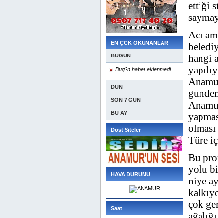
ettiği 
saymay
Acı ama
EN ÇOK OKUNANLAR
belediy
BUGÜN
hangi a
yapılıy
Bug?n haber eklenmedi.
Anamur
DÜN
gündeme
SON 7 GÜN
Anamur
BU AY
yapmas
olması
Dost Siteler
Türe iç
Bu pro
yolu bi
HAVA DURUMU
niye a
kalkıy
çok ger
Saat
ağalığı