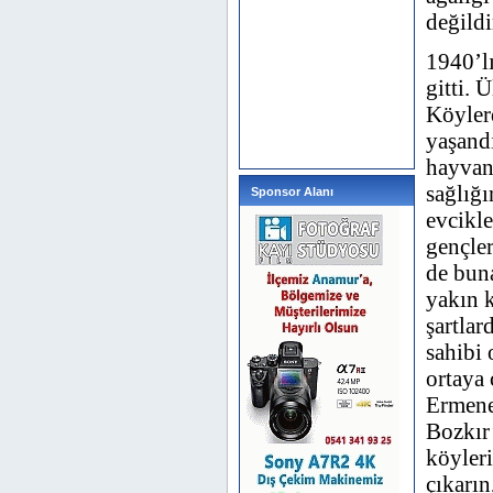
değildi
1940’lı
gitti. 
Köylerd
yaşandı
hayvanc
sağlığ
Sponsor Alanı
evcikle
gençler
de buna
yakın k
şartla
sahibi 
ortaya 
Ermenek
Bozkır
köyleri
çıkarın