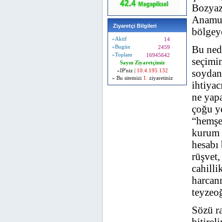
Bozyazı
Anamur
Ziyaretçi Bilgileri
bölgeye
»Aktif
14
Bu nede
»Bugün
2459
»Toplam
16945642
seçimin
Sayın Ziyaretçimiz
soydan 
»IP'niz |
10.4.195.132
» Bu sitemizi
1.
ziyaretiniz
ihtiyac
ne yapa
çoğu y
“hemşer
kurum 
hesabı 
rüşvet,
cahilli
harcan
teyzeoğ
Sözü ra