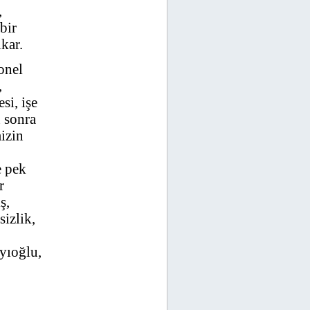
,
bir
ıkar.
onel
,
si, işe
n sonra
mizin
e pek
r
ş,
sizlik,
yıoğlu,