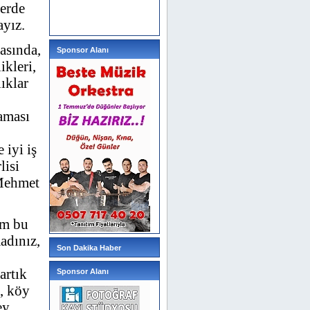
yerde
ayız.
rasında,
Sponsor Alanı
ikleri,
ıklar
aması
iyi iş
lisi
 Mehmet
em bu
adınız,
Son Dakika Haber
artık
Sponsor Alanı
n, köy
ey