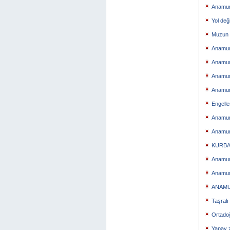
Anamur
Yol değ
Muzun F
Anamur’
Anamur 
Anamur
Anamur
Engelle
Anamur
Anamur 
KURBA
Anamur
Anamur
ANAMU
Taşralı
Ortado
Yapay 