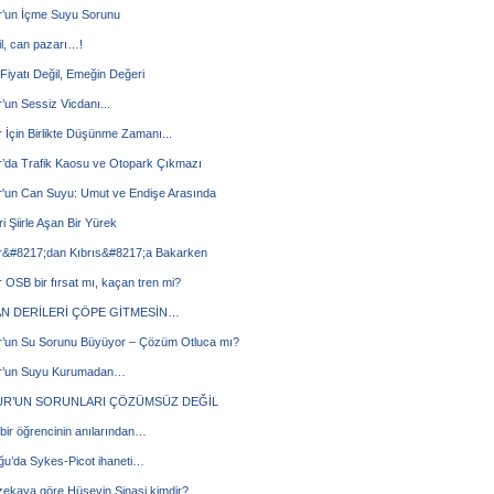
’un İçme Suyu Sorunu
il, can pazarı…!
iyatı Değil, Emeğin Değeri
un Sessiz Vicdanı...
İçin Birlikte Düşünme Zamanı...
’da Trafik Kaosu ve Otopark Çıkmazı
'un Can Suyu: Umut ve Endişe Arasında
ri Şiirle Aşan Bir Yürek
&#8217;dan Kıbrıs&#8217;a Bakarken
OSB bir fırsat mı, kaçan tren mi?
N DERİLERİ ÇÖPE GİTMESİN…
’un Su Sorunu Büyüyor – Çözüm Otluca mı?
’un Suyu Kurumadan…
R’UN SORUNLARI ÇÖZÜMSÜZ DEĞİL
 bir öğrencinin anılarından…
ğu’da Sykes-Picot ihaneti…
zekaya göre Hüseyin Şinasi kimdir?