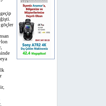
 geçip
ğişti.
 göçler
insan
ylon
,
sinde
veya
ülk
r
ir,
a
.