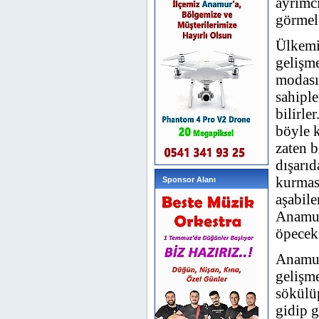
ayrımcı
görmele
Ülkemi
gelişme
modası 
sahiple
bilirle
böyle k
zaten b
dışarıd
kurması
Sponsor Alanı
aşabil
Anamur’
öpeceks
Anamur
gelişme
sökülüp
gidip 