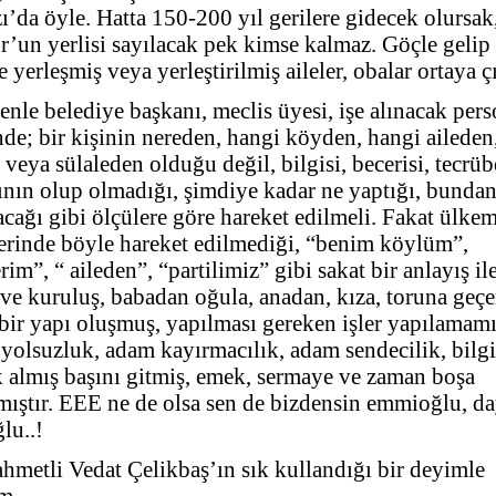
’da öyle. Hatta 150-200 yıl gerilere gidecek olursak
’un yerlisi sayılacak pek kimse kalmaz. Göçle gelip 
 yerleşmiş veya yerleştirilmiş aileler, obalar ortaya ç
nle belediye başkanı, meclis üyesi, işe alınacak pers
de; bir kişinin nereden, hangi köyden, hangi aileden
veya sülaleden olduğu değil, bilgisi, becerisi, tecrübe
ının olup olmadığı, şimdiye kadar ne yaptığı, bunda
cağı gibi ölçülere göre hareket edilmeli. Fakat ülke
erinde böyle hareket edilmediği, “benim köylüm”,
im”, “ aileden”, “partilimiz” gibi sakat bir anlayış il
ve kuruluş, babadan oğula, anadan, kıza, toruna geçe
bir yapı oluşmuş, yapılması gereken işler yapılamamı
 yolsuzluk, adam kayırmacılık, adam sendecilik, bilgi
k almış başını gitmiş, emek, sermaye ve zaman boşa
mıştır. EEE ne de olsa sen de bizdensin emmioğlu, da
lu..!
hmetli Vedat Çelikbaş’ın sık kullandığı bir deyimle