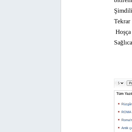
bitirel
Şimdil
Tekrar
Hoşça 
Sağlıc
Tüm Yazıl
Rüzgârı
ROMA 
Roma’n
Antik ç