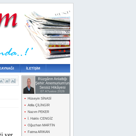
KAYNAĞI
İLETİŞİM
Rüzgârın Anlattığı
Şehir: Anemurium'un
Sessiz Hikâyesi
07 A?ustos 2026
Hüseyin SİNASİ
Atilla ÇİLİNGİR
Nazım PEKER
İ. Hakkı CENGİZ
Oğuzhan MARTİN
Fatma ARIKAN
i yer