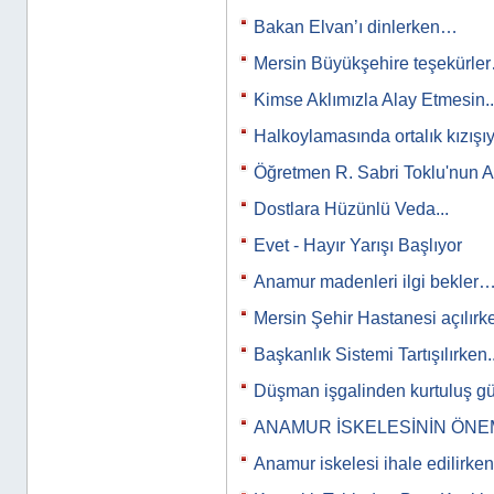
Bakan Elvan’ı dinlerken…
Mersin Büyükşehire teşekürle
Kimse Aklımızla Alay Etmesin..
Halkoylamasında ortalık kızış
Öğretmen R. Sabri Toklu'nun A
Dostlara Hüzünlü Veda...
Evet - Hayır Yarışı Başlıyor
Anamur madenleri ilgi bekler
Mersin Şehir Hastanesi açılırk
Başkanlık Sistemi Tartışılırken..
Düşman işgalinden kurtuluş g
ANAMUR İSKELESİNİN ÖNE
Anamur iskelesi ihale edilirken