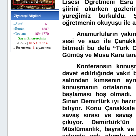
Lisesi Öğretmeni Esra 
şiirini okurken gözler
yüreğimiz burkuldu. Ş
Ziyaretçi Bilgileri
öğretmenin okuyuşu ile a
»Aktif
61
»Bugün
1587
Anamurluların yakın
»Toplam
16944770
Sayın Ziyaretçimiz
sesi ve sazı ile Çanakka
»IP'niz |
10.5.162.114
bitmedi bu defa “Türk O
» Bu sitemizi
1.
ziyaretiniz
Gümüş ve Musa Kara tara
Konferansın konuş
davet edildiğinde vakit 
salondan kimsenin ayr
konuşmanın ortalarına
başlaması hoş olmadı. 
Sinan Demirtürk iyi hazı
biliyor. Konu Çanakkale
savaş sırası ve savaş 
çıkıyor. Demirtürk’ün
Müslümanlık, bayrak ve 
salonda çok olumlu yan