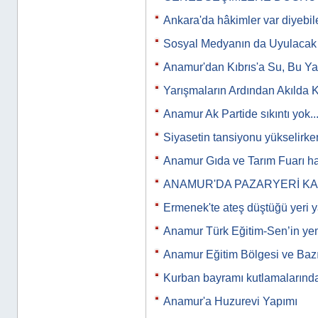
Ankara'da hâkimler var diyebi
Sosyal Medyanın da Uyulacak K
Anamur'dan Kıbrıs'a Su, Bu Y
Yarışmaların Ardından Akılda 
Anamur Ak Partide sıkıntı yok...
Siyasetin tansiyonu yükselirken
Anamur Gıda ve Tarım Fuarı ha
ANAMUR'DA PAZARYERİ K
Ermenek'te ateş düştüğü yeri y
Anamur Türk Eğitim-Sen’in y
Anamur Eğitim Bölgesi ve Bazı
Kurban bayramı kutlamalarınd
Anamur'a Huzurevi Yapımı