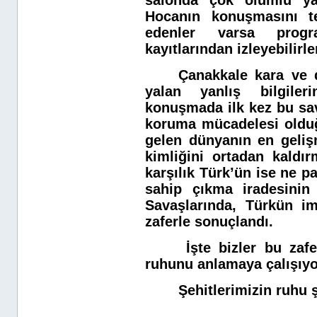
Hocanın konuşmasını te
edenler varsa progr
kayıtlarından izleyebilirle
Çanakkale kara ve d
yalan yanlış bilgileri
konuşmada ilk kez bu sav
koruma mücadelesi olduğ
gelen dünyanın en geliş
kimliğini ortadan kaldı
karşılık Türk’ün ise ne p
sahip çıkma iradesinin 
Savaşlarında, Türkün im
zaferle sonuçlandı.
İşte bizler bu zafe
ruhunu anlamaya çalışıyo
Şehitlerimizin ruhu 