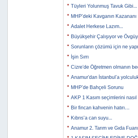
Tüyleri Yolunmuş Tavuk Gibi...
MHP'deki Kavganın Kazananı 
Adalet Herkese Lazım...
Büyükşehir Çalışıyor ve Övgü
Sorunların çözümü için ne yap
İşin Sırrı
Cizre'de Öğretmen olmanın bed
Anamur'dan İstanbul'a yolculuk
MHP'de Bahçeli Sorunu
AKP 1 Kasım seçimlerini nasıl
Bir fincan kahvenin hatırı…
Kıbrıs’a can suyu...
Anamur 2. Tarım ve Gıda Fuar