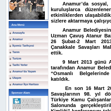
Anamur’da sosyal, 
kuruluşlarca düzenlene
etkinliklerden ulaşabildik
sizlere aktarmaya çalışıy
Ana Menü
Anamur Belediyesini
Anasayfa
Uzman Çavuş Atanur Bal 
Anamur
26 Şubat-2 Mart 2013 
İlçemiz Tarihçesi
Çanakkale Savaşları Mal
ettik.
Tarım
Turizm
9 Mart 2013 günü 
Tarihi Yerler
tarafından Anamur Beled
Anamur'da Yaşam
“Osmanlı Belgelerind
Ulaşım
katıldık.
Anamur İlçe Haritası
En son 16 Mart 2
Sponsor Alanı
Savaşlarının 98. yıl 
Türkiye Kamu Çalışanlar
Salonunda gerçekleştir