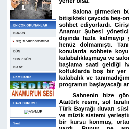
yerler olsa.
Salona girmeden bü
bitişikteki çaycıda beş-o
sohbet ediyorlardı. Giri
EN ÇOK OKUNANLAR
Anamur Şubesi yöneticil
BUGÜN
dışında fazla kalmayıp y
Bug?n haber eklenmedi.
henüz dolmamıştı. Tanıd
konularda sohbete koyul
DÜN
kalabalıklaşmaya ve salo
SON 7 GÜN
başlama saati geldiği h
BU AY
koltuklarda boş bir yer
kalabalık ve tanımadığım
Dost Siteler
programın başlayacağı anl
Sahnenin bize gör
Atatürk resmi, sol taraf
HAVA DURUMU
Türk Bayrağı duvarı süsl
ve müzik sistemi yerleşti
bir kürsü konmuş, orta
Saat
vardı. Bunun ne ama