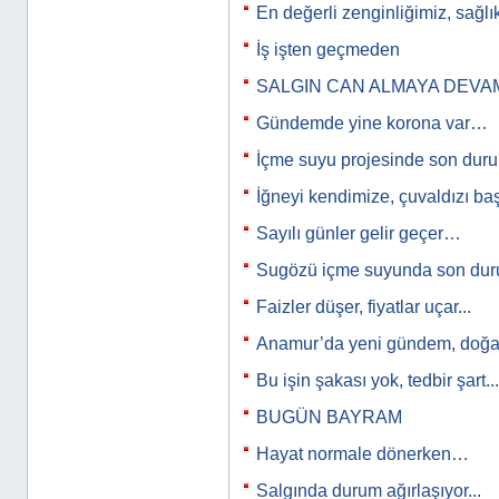
En değerli zenginliğimiz, sağl
İş işten geçmeden
SALGIN CAN ALMAYA DEVA
Gündemde yine korona var…
İçme suyu projesinde son du
İğneyi kendimize, çuvaldızı b
Sayılı günler gelir geçer…
Sugözü içme suyunda son d
Faizler düşer, fiyatlar uçar...
Anamur’da yeni gündem, doğal
Bu işin şakası yok, tedbir şart...
BUGÜN BAYRAM
Hayat normale dönerken…
Salgında durum ağırlaşıyor...