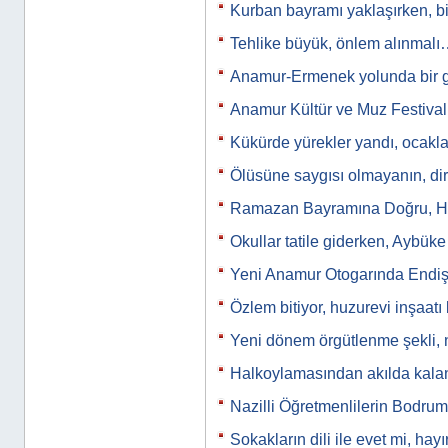
Kurban bayramı yaklaşırken, b
Tehlike büyük, önlem alınmal
Anamur-Ermenek yolunda bir
Anamur Kültür ve Muz Festiva
Kükürde yürekler yandı, ocak
Ölüsüne saygısı olmayanın, di
Ramazan Bayramına Doğru, Hoş
Okullar tatile giderken, Aybü
Yeni Anamur Otogarında Endiş
Özlem bitiyor, huzurevi inşaatı
Yeni dönem örgütlenme şekli, 
Halkoylamasından akılda kal
Nazilli Öğretmenlilerin Bodr
Sokakların dili ile evet mi, hayı