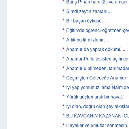
Barış Pınarı harekâtı ve amacı
Şimdi zeytin zamanı…
Bir başarı öyküsü…
Eğitimde öğrenci-öğretmen-çev
Artık bu film izlenir…
Anamur’da yaprak dökümü...
Anamur-Pullu tesisleri açılırke
Anamur’u bilmeden, tanımad
Geçmişten Geleceğe Anamur
İyi yapıyorsunuz, ama Naim de
Yörük göçleri artık bir hayal.
İyi olan, doğru olan şey alkışlan
BU KAVGANIN KAZANANI O
Hayaller ve umutlar sönmesi