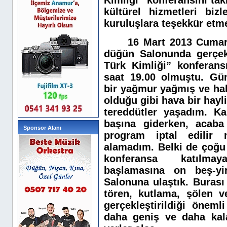
Kimliği” konferansını tak
kültürel hizmetleri bi
kuruluşlara teşekkür etme
16 Mart 2013 Cumar
düğün Salonunda gerçekl
Türk Kimliği” konferans
saat 19.00 olmuştu. Gü
bir yağmur yağmış ve hal
olduğu gibi hava bir hay
tereddütler yaşadım. K
başına giderken, acaba
Sponsor Alanı
program iptal edilir
alamadım. Belki de çoğu
konferansa katılmay
başlamasına on beş-y
Salonuna ulaştık. Burası
tören, kutlama, şölen v
gerçekleştirildiği önem
daha geniş ve daha kala