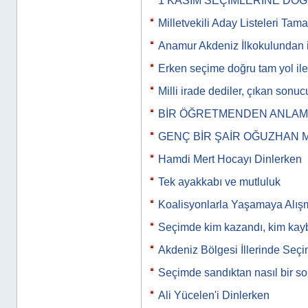
1 KASIM SEÇİMLERİNE DO
Milletvekili Aday Listeleri Tam
Anamur Akdeniz İlkokulundan i
Erken seçime doğru tam yol iler
Milli irade dediler, çıkan son
BİR ÖĞRETMENDEN ANLAMLI
GENÇ BİR ŞAİR OĞUZHAN 
Hamdi Mert Hocayı Dinlerken
Tek ayakkabı ve mutluluk
Koalisyonlarla Yaşamaya Alış
Seçimde kim kazandı, kim kayb
Akdeniz Bölgesi İllerinde Seç
Seçimde sandıktan nasıl bir s
Ali Yücelen'i Dinlerken