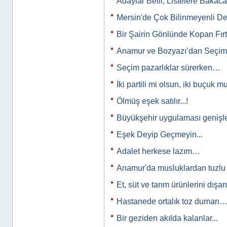
Adaylar Belli, Listelere Bakaca
Mersin'de Çok Bilinmeyenli D
Bir Şairin Gönlünde Kopan Fırtı
Anamur ve Bozyazı’dan Seçim 
Seçim pazarlıklar sürerken…
İki partili mi olsun, iki buçuk m
Ölmüş eşek satılır...!
Büyükşehir uygulaması genişl
Eşek Deyip Geçmeyin...
Adalet herkese lazım…
Anamur'da musluklardan tuzl
Et, süt ve tarım ürünlerini dışar
Hastanede ortalık toz duman
Bir geziden akılda kalanlar...