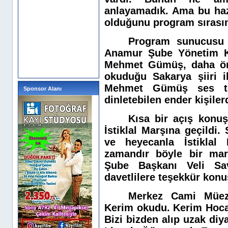
anlayamadık. Ama bu hazı
olduğunu program sırası
Program sunucusu
Anamur Şube Yönetim K
Mehmet Gümüş, daha önc
okuduğu Sakarya şiiri i
Mehmet Gümüş ses ton
Sponsor Alanı
dinletebilen ender kişiler
Kısa bir açış konu
İstiklal Marşına geçildi. 
ve heyecanla İstiklal
zamandır böyle bir ma
Şube Başkanı Veli Sa
davetlilere teşekkür kon
Merkez Cami Müezz
Kerim okudu. Kerim Hocan
Bizi bizden alıp uzak di