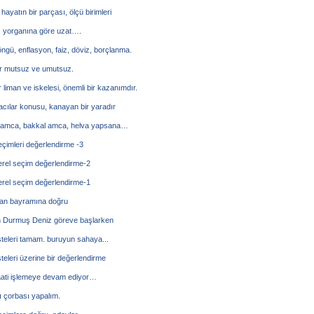
hayatın bir parçası, ölçü birimleri
ı yorganına göre uzat….
öngü, enflasyon, faiz, döviz, borçlanma.
ar mutsuz ve umutsuz.
liman ve iskelesi, önemli bir kazanımdır.
cılar konusu, kanayan bir yaradır
 amca, bakkal amca, helva yapsana…
çimleri değerlendirme -3
erel seçim değerlendirme-2
erel seçim değerlendirme-1
n bayramına doğru
 Durmuş Deniz göreve başlarken
steleri tamam. buruyun sahaya...
steleri üzerine bir değerlendirme
ati işlemeye devam ediyor…
 çorbası yapalım.