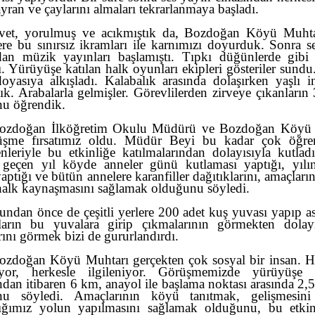
yran ve çaylarını almaları tekrarlanmaya başladı.
vet, yorulmuş ve acıkmıştık da, Bozdoğan Köyü Muhta
lere bu sınırsız ikramları ile karnımızı doyurduk. Sonra s
dan müzik yayınları başlamıştı. Tıpkı düğünlerde gibi
. Yürüyüşe katılan halk oyunları ekipleri gösteriler sundu.
doyasıya alkışladı. Kalabalık arasında dolaşırken yaşlı in
tık. Arabalarla gelmişler. Görevlilerden zirveye çıkanların
u öğrendik.
ozdoğan İlköğretim Okulu Müdürü ve Bozdoğan Köyü 
rüşme fırsatımız oldu. Müdür Beyi bu kadar çok öğren
nleriyle bu etkinliğe katılmalarından dolayısıyla kutlad
geçen yıl köyde anneler günü kutlaması yaptığı, yılı
aptığı ve bütün annelere karanfiller dağıtıklarını, amaçları
 halk kaynaşmasını sağlamak olduğunu söyledi.
undan önce de çeşitli yerlere 200 adet kuş yuvası yapıp ast
ların bu yuvalara girip çıkmalarının görmekten dolay
rını görmek bizi de gururlandırdı.
ozdoğan Köyü Muhtarı gerçekten çok sosyal bir insan. He
uyor, herkesle ilgileniyor. Görüşmemizde yürüyüşe 
ndan itibaren
6 km
, anayol ile başlama noktası arasında
2,
nu söyledi. Amaçlarının köyü tanıtmak, gelişmesin
ığımız yolun yapılmasını sağlamak olduğunu, bu etkin