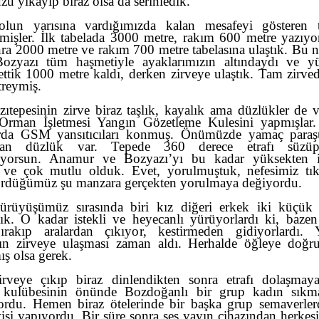
ü yıkayıp biraz olsa da serinledik.
olun yarısına vardığımızda kalan mesafeyi gösteren t
rmişler. İlk tabelada
3000 metre
, rakım
600 metre
yazıyo
nra
2000 metre
ve rakım
700 metre
tabelasına ulaştık. Bu 
Bozyazı tüm haşmetiyle ayaklarımızın altındaydı ve y
ettik
1000 metre
kaldı, derken zirveye ulaştık. Tam zirve
reymiş.
zıtepesinin zirve biraz taşlık, kayalık ama düzlükler de 
 Orman İşletmesi Yangın Gözetleme Kulesini yapmışlar
arda GSM yansıtıcıları konmuş. Önümüzde yamaç paraşü
anan düzlük var. Tepede 360 derece etrafı süzüp
liyorsun. Anamur ve Bozyazı’yı bu kadar yüksekten i
ve çok mutlu olduk. Evet, yorulmuştuk, nefesimiz tık
düğümüz şu manzara gerçekten yorulmaya değiyordu.
ürüyüşümüz sırasında biri kız diğeri erkek iki küçük
ştık. O kadar istekli ve heyecanlı yürüyorlardı ki, baze
ırakıp aralardan çıkıyor, kestirmeden gidiyorlardı. 
nın zirveye ulaşması zaman aldı. Herhalde öğleye doğr
ış olsa gerek.
irveye çıkıp biraz dinlendikten sonra etrafı dolaşmaya
 kulübesinin önünde Bozdoğanlı bir grup kadın sıkm
yordu. Hemen biraz ötelerinde bir başka grup semaverler
visi yapıyordu. Bir süre sonra ses yayın cihazından herkes