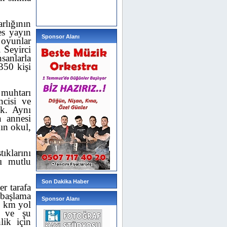
rlığının
es yayın
Sponsor Alanı
 oyunlar
 Seyirci
sanlarla
 350 kişi
muhtarı
cisi ve
ık. Aynı
n annesi
nın okul,
ıklarını
ı mutlu
Son Dakika Haber
r tarafa
başlama
Sponsor Alanı
5 km
yol
i ve şu
lik için