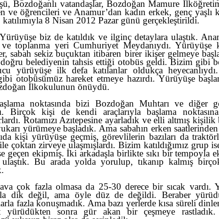
ü, Bozdoğanlı vatandaşlar, Bozdoğan Mamure İlköğret
n ve öğrencileri ve Anamur’dan kadın erkek, genç yaşlı k
 katılımıyla 8 Nisan 2012 Pazar günü gerçekleştirildi.
Yürüyüşe biz de katıldık ve ilginç detaylara ulaştık. An
t ve toplanma yeri Cumhuriyet Meydanıydı. Yürüyüşe k
er, sabah sekiz buçuktan itibaren birer ikişer gelmeye başl
doğru belediyenin tahsis ettiği otobüs geldi. Bizim gibi b
cu yürüyüşe ilk defa katılanlar oldukça heyecanlıyd
ibi otobüsümüz hareket etmeye hazırdı. Yürüyüşe başla
zdoğan İlkokulunun önüydü.
aşlama noktasında bizi Bozdoğan Muhtarı ve diğer gö
dı. Birçok kişi de kendi araçlarıyla başlama noktasın
lardı. Rotamızı Azıtepesine ayarladık ve elli altmış kişilik
ukarı yürümeye başladık. Ama sabahın erken saatlerinden 
da kişi yürüyüşe geçmiş, görevlilerin bazıları da traktörl
 ile çoktan zirveye ulaşmışlardı. Bizim katıldığımız grup i
e geçen ekipmiş. İki arkadaşla birlikte sıkı bir tempoyla e
a ulaştık. Bu arada yolda yorulup, tıkanıp kalmış birço
k.
ava çok fazla olmasa da 25-30 derece bir sıcak vardı.
zla dik değil, ama öyle düz de değildi. Beraber yürü
larla fazla konuşmadık. Ama bazı yerlerde kısa süreli dinle
at yürüdükten sonra gür akan bir çeşmeye rastladık. 