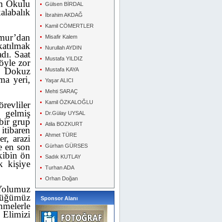
im Okulu
Gülsen BİRDAL
alabalık
İbrahim AKDAĞ
Kamil CÖMERTLER
amur’dan
Misafir Kalem
atılmak
Nurullah AYDIN
adı. Saat
Mustafa YILDIZ
öyle zor
ı. Dokuz
Mustafa KAYA
ma yeri,
Yaşar ALICI
Mehti SARAÇ
Kamil ÖZKALOĞLU
revliler
a gelmiş
Dr.Gülay UYSAL
 bir grup
Atila BOZKURT
itibaren
Ahmet TÜRE
er, arazi
se en son
Gürhan GÜRSES
kibin ön
Sadık KUTLAY
k kişiye
Turhan ADA
Orhan Doğan
 Yolumuz
düğümüz
Sponsor Alanı
nmelerle
Elimizi