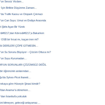
un Sessiz Vicdanı...
İçin Birlikte Düşünme Zamanı...
’da Trafik Kaosu ve Otopark Çıkmazı
'un Can Suyu: Umut ve Endişe Arasında
ri Şiirle Aşan Bir Yürek
&#8217;dan Kıbrıs&#8217;a Bakarken
OSB bir fırsat mı, kaçan tren mi?
N DERİLERİ ÇÖPE GİTMESİN…
’un Su Sorunu Büyüyor – Çözüm Otluca mı?
’un Suyu Kurumadan…
R’UN SORUNLARI ÇÖZÜMSÜZ DEĞİL
 bir öğrencinin anılarından…
ğu’da Sykes-Picot ihaneti…
zekaya göre Hüseyin Şinasi kimdir?
ul’dan Anamur’a dönerken…
dan İstanbul’a yolculuk
ni bilmeyen, geleceği anlayamaz....