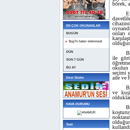
börek, a
E
davetli
cihazın
EN ÇOK OKUNANLAR
oynandı
onları 
BUGÜN
karşılaş
Bug?n haber eklenmedi.
olduğun
DÜN
B
ile gö
SON 7 GÜN
öğretme
okulun 
BU AY
seçimi y
aile ve
Dost Siteler
B
ve kuş
oldukla
HAVA DURUMU
B
koştur
noktası
olduğu
Saat
kulland