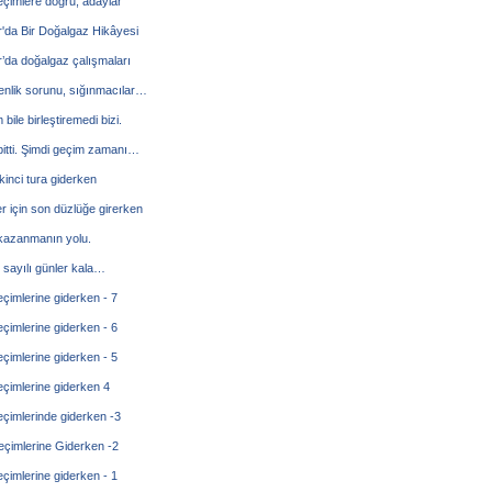
eçimlere doğru, adaylar
'da Bir Doğalgaz Hikâyesi
’da doğalgaz çalışmaları
enlik sorunu, sığınmacılar…
bile birleştiremedi bizi.
itti. Şimdi geçim zamanı…
kinci tura giderken
r için son düzlüğe girerken
kazanmanın yolu.
sayılı günler kala…
çimlerine giderken - 7
çimlerine giderken - 6
çimlerine giderken - 5
çimlerine giderken 4
çimlerinde giderken -3
çimlerine Giderken -2
çimlerine giderken - 1