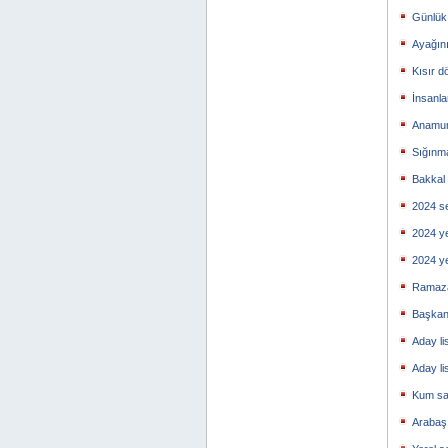
Günlük 
Ayağın
Kısır d
İnsanl
Anamur 
Sığınma
Bakkal
2024 se
2024 y
2024 y
Ramaza
Başkan
Aday li
Aday li
Kum sa
Arabaşı