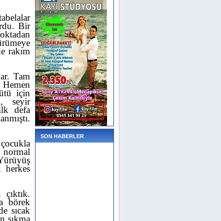
abelalar
rdu. Bir
noktadan
ürümeye
de rakım
var. Tam
. Hemen
tü için
, seyir
lk defa
anmıştı.
SON HABERLER
 çocukla
n normal
Yürüyüş
u herkes
 çıktık.
a börek
de sıcak
in sıkma