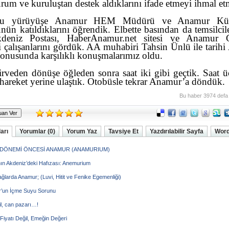
rum ve kuruluştan destek aldıklarını ifade etmeyi ihmal et
u yürüyüşe Anamur HEM Müdürü ve Anamur Küt
ün katıldıklarını öğrendik. Elbette basından da temsilcile
deniz Postası, HaberAnamur.net sitesi ve Anamur
i çalışanlarını gördük. AA muhabiri Tahsin Ünlü ile tarih
konusunda karşılıklı konuşmalarımız oldu.
irveden dönüşe öğleden sonra saat iki gibi geçtik. Saat 
k hareket yerine ulaştık. Otobüsle tekrar Anamur’a döndük.
Bu haber 3974 defa
arı
Yorumlar (0)
Yorum Yaz
Tavsiye Et
Yazdırılabilir Sayfa
Word
DÖNEMİ ÖNCESİ ANAMUR (ANAMURIUM)
ın Akdeniz’deki Hafızası: Anemurium
ağlarda Anamur; (Luvi, Hitit ve Fenike Egemenliği)
’un İçme Suyu Sorunu
il, can pazarı…!
iyatı Değil, Emeğin Değeri