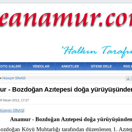
FOTO GALERİ
VİDEOLAR
ANKETLER
SİTENE EKLE
RSS 
»
Hüseyin SİNASİ
r - Bozdoğan Azıtepesi doğa yürüyüşünde
09 Nisan 2012, 17:27
Hüseyin SİNASİ
Anamur - Bozdoğan Azıtepesi doğa yürüyüşünde
ozdoğan Köyü Muhtarlığı tarafından düzenlenen 1. Azıt