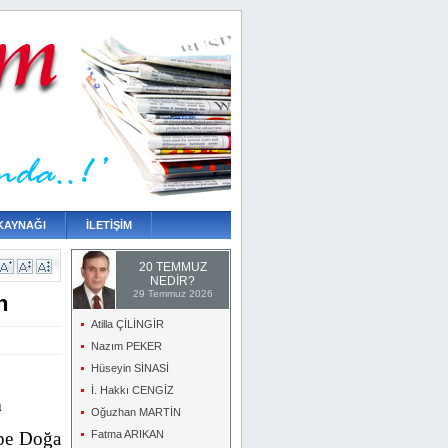
KAYNAĞI
İLETİŞİM
20 TEMMUZ
NEDİR?
29 Temmuz 2026
n
Atilla ÇİLİNGİR
Nazım PEKER
Hüseyin SİNASİ
İ. Hakkı CENGİZ
n
Oğuzhan MARTİN
epe Doğa
Fatma ARIKAN