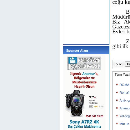
çoğu ku
B
Müdürün
Biz Ak
Gazetes
Evleri 
Z
gibi il
Sponsor Alanı
Tüm Yazıl
ROMA 
Roma’n
Antik ç
Anamur
Yol değ
Muzun F