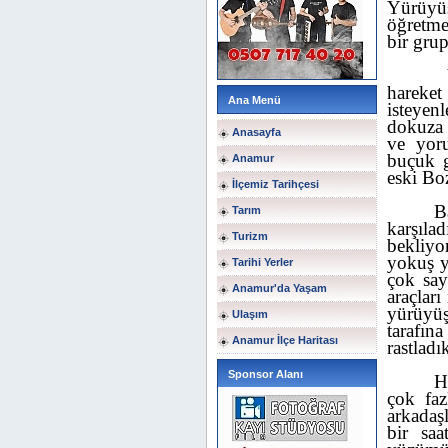
Yürüyüş
öğretme
bir grup
hareke
Ana Menü
isteyenl
dokuza 
Anasayfa
ve yoru
buçuk g
Anamur
eski Bo
İlçemiz Tarihçesi
B
Tarım
karşıla
Turizm
bekliyor
yokuş y
Tarihi Yerler
çok sayı
Anamur'da Yaşam
araçları
yürüyüş
Ulaşım
tarafın
Anamur İlçe Haritası
rastladı
Sponsor Alanı
H
çok fa
arkadaş
bir sa