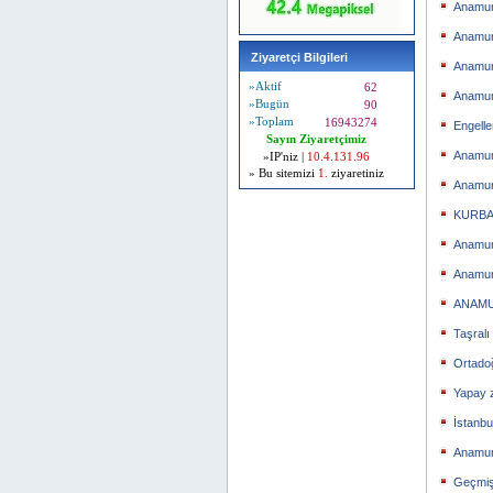
Anamur’
Anamur 
Ziyaretçi Bilgileri
Anamur
»Aktif
62
Anamur
»Bugün
90
»Toplam
16943274
Engelle
Sayın Ziyaretçimiz
Anamur
»IP'niz |
10.4.131.96
» Bu sitemizi
1.
ziyaretiniz
Anamur 
KURBA
Anamur
Anamur
ANAMU
Taşralı
Ortado
Yapay 
İstanb
Anamur’
Geçmişi