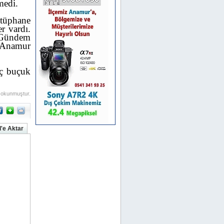
medi.
üphane
r vardı.
 Gündem
i Anamur
üç buçuk
 okunmuştur.
'e Aktar