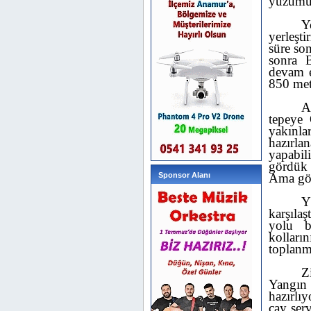
yüzümüz
Y
yerleşti
süre so
sonra 
devam 
850 met
A
tepeye
yakınl
hazırl
yapabi
gördük 
Sponsor Alanı
Ama gör
Y
karşıla
yolu b
kolları
toplanm
Z
Yangın
hazırlı
çay ser