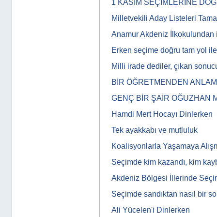
1 KASIM SEÇİMLERİNE DO
Milletvekili Aday Listeleri Tam
Anamur Akdeniz İlkokulundan i
Erken seçime doğru tam yol iler
Milli irade dediler, çıkan son
BİR ÖĞRETMENDEN ANLAMLI
GENÇ BİR ŞAİR OĞUZHAN 
Hamdi Mert Hocayı Dinlerken
Tek ayakkabı ve mutluluk
Koalisyonlarla Yaşamaya Alış
Seçimde kim kazandı, kim kayb
Akdeniz Bölgesi İllerinde Seç
Seçimde sandıktan nasıl bir s
Ali Yücelen'i Dinlerken