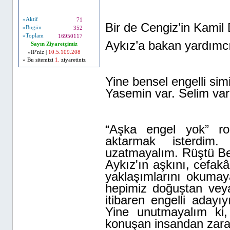
Ziyaretçi Bilgileri
»Aktif
71
Bir de Cengiz’in Kamil
»Bugün
352
»Toplam
16950117
Aykız’a bakan yardımc
Sayın Ziyaretçimiz
»IP'niz |
10.5.109.208
» Bu sitemizi
1.
ziyaretiniz
Yine bensel engelli sim
Yasemin var. Selim var
“Aşka engel yok” r
aktarmak isterdim
uzatmayalım. Rüştü Bey
Aykız'ın aşkını, cefakâ
yaklaşımlarını okumay
hepimiz doğuştan veya
itibaren engelli adayı
Yine unutmayalım ki
konuşan insandan zara