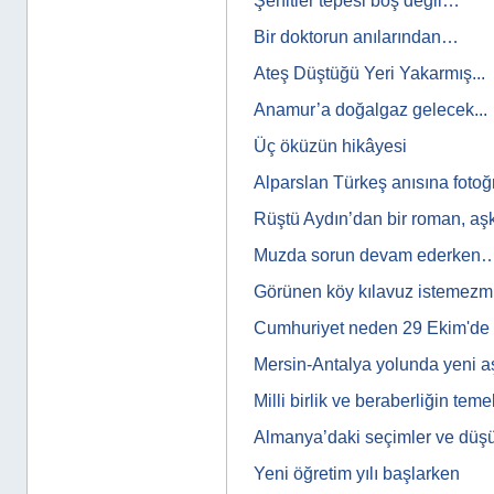
Şehitler tepesi boş değil…
Bir doktorun anılarından…
Ateş Düştüğü Yeri Yakarmış...
Anamur’a doğalgaz gelecek...
Üç öküzün hikâyesi
Alparslan Türkeş anısına fotoğ
Rüştü Aydın’dan bir roman, a
Muzda sorun devam ederken
Görünen köy kılavuz istemez
Cumhuriyet neden 29 Ekim'de i
Mersin-Antalya yolunda yeni
Milli birlik ve beraberliğin tem
Almanya’daki seçimler ve düş
Yeni öğretim yılı başlarken