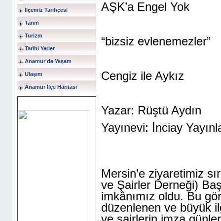
AŞK’a Engel Yok
İlçemiz Tarihçesi
Tarım
Turizm
“bizsiz evlenemezler”
Tarihi Yerler
Anamur'da Yaşam
Cengiz ile Aykız
Ulaşım
Anamur İlçe Haritası
Sponsor Alanı
Yazar: Rüştü Aydın
Yayınevi: İnciay Yayınl
Mersin’e ziyaretimiz s
ve Şairler Derneği) Ba
imkânımız oldu. Bu gö
düzenlenen ve büyük il
ve şairlerin imza günler