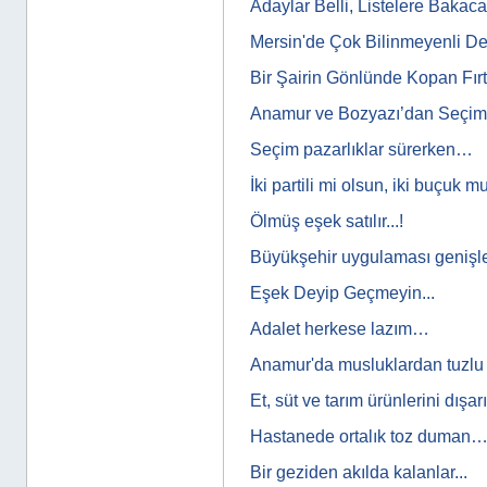
Adaylar Belli, Listelere Bakaca
Mersin'de Çok Bilinmeyenli D
Bir Şairin Gönlünde Kopan Fırtı
Anamur ve Bozyazı’dan Seçim 
Seçim pazarlıklar sürerken…
İki partili mi olsun, iki buçuk m
Ölmüş eşek satılır...!
Büyükşehir uygulaması genişl
Eşek Deyip Geçmeyin...
Adalet herkese lazım…
Anamur'da musluklardan tuzl
Et, süt ve tarım ürünlerini dışar
Hastanede ortalık toz duman
Bir geziden akılda kalanlar...