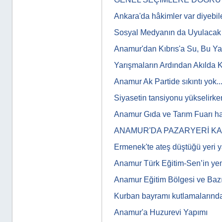
Ankara'da hâkimler var diyebi
Sosyal Medyanın da Uyulacak K
Anamur'dan Kıbrıs'a Su, Bu Y
Yarışmaların Ardından Akılda 
Anamur Ak Partide sıkıntı yok...
Siyasetin tansiyonu yükselirken
Anamur Gıda ve Tarım Fuarı ha
ANAMUR'DA PAZARYERİ K
Ermenek'te ateş düştüğü yeri y
Anamur Türk Eğitim-Sen’in y
Anamur Eğitim Bölgesi ve Bazı
Kurban bayramı kutlamalarınd
Anamur'a Huzurevi Yapımı