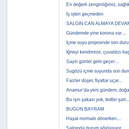
En değerli zenginliğimiz, sağl
İş işten geçmeden
SALGIN CAN ALMAYA DEVA
Gündemde yine korona var…
İçme suyu projesinde son du
İğneyi kendimize, çuvaldızı b
Sayılı günler gelir geçer…
Sugözü içme suyunda son d
Faizler düşer, fiyatlar uçar...
Anamur’da yeni gündem, doğal
Bu işin şakası yok, tedbir şart...
BUGÜN BAYRAM
Hayat normale dönerken…
Salgında durum ağırlaşıyor...