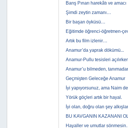
Barış Pınarı harekâtı ve amacı
Şimdi zeytin zamanı…
Bir başarı öyküsü…
Eğitimde öğrenci-öğretmen-çev
Artık bu film izlenir…
Anamur’da yaprak dökümü...
Anamur-Pullu tesisleri açılırke
Anamur’u bilmeden, tanımad
Geçmişten Geleceğe Anamur
İyi yapıyorsunuz, ama Naim de
Yörük göçleri artık bir hayal.
İyi olan, doğru olan şey alkışlan
BU KAVGANIN KAZANANI O
Hayaller ve umutlar sönmesi