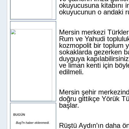
okuyucusuna kitabını i
okuyucunun o andaki ru
Sponsor Alanı
Mersin merkezi Türkleri
Rum ve Yahudi toplulukl
kozmopolit bir toplum 
sokaklarda gezerken ba
duyguya kapılabilirsiniz
ve liman kenti için böy
edilmeli.
Mersin şehir merkezin
doğru gittikçe Yörük 
başlar.
EN ÇOK OKUNANLAR
BUGÜN
Bug?n haber eklenmedi.
Rüştü Aydın’ın daha ö