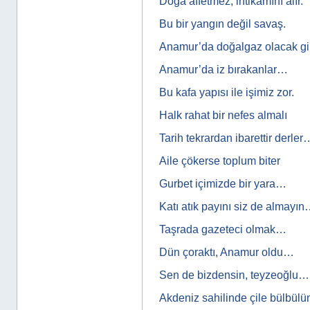
Doğa affetmez, intikamını alır.
Bu bir yangın değil savaş.
Anamur’da doğalgaz olacak gi
Anamur’da iz bırakanlar…
Bu kafa yapısı ile işimiz zor.
Halk rahat bir nefes almalı
Tarih tekrardan ibarettir derler
Aile çökerse toplum biter
Gurbet içimizde bir yara…
Katı atık payını siz de almayı
Taşrada gazeteci olmak…
Dün çoraktı, Anamur oldu…
Sen de bizdensin, teyzeoğlu…
Akdeniz sahilinde çile bülbülüm