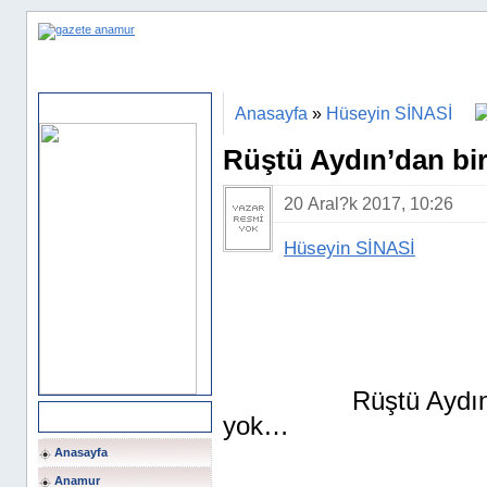
ANASAYFA
HABER ARA
FOTO GALERİ
VİDEOLAR
Sponsor Alanı
Anasayfa
»
Hüseyin SİNASİ
Rüştü Aydın’dan bi
20 Aral?k 2017, 10:26
Hüseyin SİNASİ
Rüştü Aydın
Ana Menü
yok…
Anasayfa
Anamur