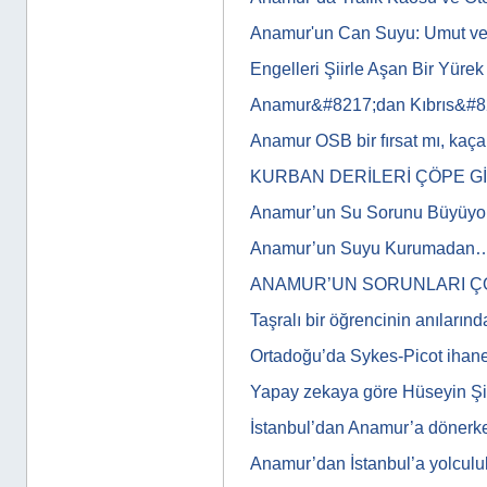
Anamur'un Can Suyu: Umut ve
Engelleri Şiirle Aşan Bir Yürek
Anamur&#8217;dan Kıbrıs&#8
Anamur OSB bir fırsat mı, kaça
KURBAN DERİLERİ ÇÖPE G
Anamur’un Su Sorunu Büyüyor
Anamur’un Suyu Kurumadan
ANAMUR’UN SORUNLARI Ç
Taşralı bir öğrencinin anıları
Ortadoğu’da Sykes-Picot ihan
Yapay zekaya göre Hüseyin Şi
İstanbul’dan Anamur’a döner
Anamur’dan İstanbul’a yolculu