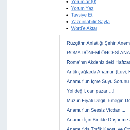
Yorumlar (0)
Yorum Yaz
Tavsiye Et
Yazdırılabilir Sayfa
Word'e Aktar
Rüzgârın Anlattığı Şehir: Ane
ROMA DÖNEMİ ÖNCESİ AN
Roma’nın Akdeniz’deki Hafıza
Antik çağlarda Anamur; (Luvi, 
Anamur’un İçme Suyu Sorunu
Yol değil, can pazarı…!
Muzun Fiyatı Değil, Emeğin De
Anamur’un Sessiz Vicdanı...
Anamur İçin Birlikte Düşünme 
Anamur’da Trafik Kaosu ve Ot