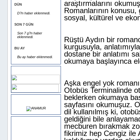
araştırmalarını okumuş
DÜN
Romanlarının konusu, g
D?n haber eklenmedi.
sosyal, kültürel ve eko
SON 7 GÜN
Son 7 g?n haber
eklenmedi.
Rüştü Aydın bir romanc
kurgusuyla, anlatımıyla
BU AY
dostane bir anlatımı sah
Bu ay haber eklenmedi.
okumaya başlayınca eld
Dost Siteler
Aşka engel yok romanın
Otobüs Terminalinde ot
beklerken okumaya başl
HAVA DURUMU
sayfasını okumuşuz. O 
dil kullanılmış ki, oto
geldiğini bile anlayama
Saat
mecburen bırakmak zor
fikrimiz hep Cengiz ile