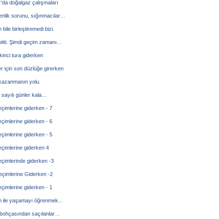
’da doğalgaz çalışmaları
enlik sorunu, sığınmacılar…
bile birleştiremedi bizi.
itti. Şimdi geçim zamanı…
kinci tura giderken
r için son düzlüğe girerken
kazanmanın yolu.
sayılı günler kala…
çimlerine giderken - 7
çimlerine giderken - 6
çimlerine giderken - 5
çimlerine giderken 4
çimlerinde giderken -3
çimlerine Giderken -2
çimlerine giderken - 1
 ile yaşamayı öğrenmek...
bohçasından saçılanlar…