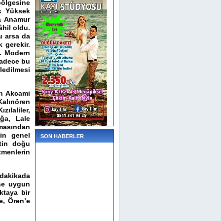
ölgesine
k Yüksek
na Anamur
hil oldu.
u arsa da
 gerekir.
ı. Modern
sadece bu
ledilmesi
n Akcami
alınören
ılaliler,
ğa, Lale
lmasından
nin genel
SON HABERLER
tin doğu
tmenlerin
dakikada
ene uygun
ktaya bir
e, Ören’e