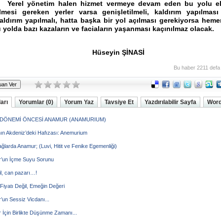
Yerel yönetim halen hizmet vermeye devam eden bu yolu el
ilmesi gereken yerler varsa genişletilmeli, kaldırım yapılmas
kaldırım yapılmalı, hatta başka bir yol açılması gerekiyorsa heme
 yolda bazı kazaların ve faciaların yaşanması kaçınılmaz olacak.
seyin ŞİNASİ
Bu haber 2211 defa
arı
Yorumlar (0)
Yorum Yaz
Tavsiye Et
Yazdırılabilir Sayfa
Word
DÖNEMİ ÖNCESİ ANAMUR (ANAMURIUM)
ın Akdeniz’deki Hafızası: Anemurium
ağlarda Anamur; (Luvi, Hitit ve Fenike Egemenliği)
’un İçme Suyu Sorunu
il, can pazarı…!
iyatı Değil, Emeğin Değeri
un Sessiz Vicdanı...
İçin Birlikte Düşünme Zamanı...