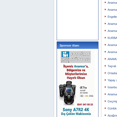
Anamur
Anamur
Engelle
Anamur
Anamur 
KURBA
Anamur
Sponsor Alanı
Anamur
ANAMU
Taşralı
Ortado
Yapay 
İstanb
Anamur’
Geçmişi
Günlük 
Ayağın