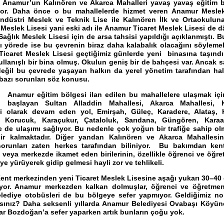
un Kalınören ve Akarca Mahalleri yavaş yavaş eğitim b
or. Daha önce o bu mahallelerde hizmet veren Anamur Mesle
ndüstri Meslek ve Teknik Lise ile Kalınören İlk ve Ortaokulu
Meslek Lisesi yani eski adı ile Anamur Ticaret Meslek Lisesi de dâ
ağlık Meslek Lisesi için de arsa tahsisi yapıldığı açıklanmıştı. B
ı yörede ise bu çevrenin biraz daha kalabalık olacağını söylemek
icaret Meslek Lisesi geçtiğimiz günlerde yeni
binasına taşınd
ullanışlı bir bina olmuş. Okulun geniş bir de bahçesi var. Ancak 
eğil bu çevrede yaşayan halkın da yerel yönetim tarafından hal
bazı sorunları söz konusu.
eğitim bölgesi ilan edilen bu mahallelere ulaşmak içi
 başlayan Sultan Alladdin Mahallesi, Akarca Mahallesi, K
i olarak devam eden yol, Emirşah, Güleç, Karadere, Alataş, Kız
, Korucuk, Karaçukur, Çataloluk, Sarıdana, Güngören, Karaa
e de ulaşımı sağlıyor. Bu nedenle çok yoğun bir trafiğe sahip o
dir kalmaktadır. Diğer yandan Kalınören ve Akarca Mahallesi
sorunları zaten herkes tarafından biliniyor.
Bu bakımdan ken
a veya merkezde ikamet eden birilerinin, özellikle öğrenci ve öğre
e yürüyerek gidip gelmesi hayli zor ve tehlikeli.
rkezinden yeni Ticaret Meslek Lisesine aşağı yukarı 30–40 
liyor. Anamur merkezden kalkan dolmuşlar, öğrenci ve öğretm
elediye otobüsleri de bu bölgeye sefer yapmıyor. Geldiğimiz no
sınız? Daha seksenli yıllarda Anamur Belediyesi Ovabaşı Köyün
lar Bozdoğan’a sefer yaparken artık bunların çoğu yok.