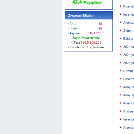
Kısır d
İnsanl
Ziyaretçi Bilgileri
Anamur 
»Aktif
61
»Bugün
89
Sığınma
»Toplam
16943273
Sayın Ziyaretçimiz
Bakkal
»IP'niz |
10.5.109.208
2024 se
» Bu sitemizi
1.
ziyaretiniz
2024 y
2024 y
Ramaza
Başkan
Aday li
Aday li
Kum sa
Arabaşı
Yerel s
Anamur