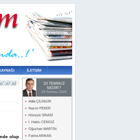
KAYNAĞI
İLETİŞİM
20 TEMMUZ
NEDİR?
29 Temmuz 2026
Atilla ÇİLİNGİR
Nazım PEKER
Hüseyin SİNASİ
İ. Hakkı CENGİZ
Oğuzhan MARTİN
Fatma ARIKAN
inde olup