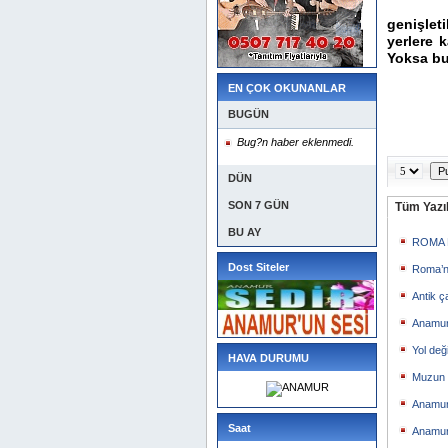
genişlet
yerlere 
Yoksa bu
EN ÇOK OKUNANLAR
Hü
BUGÜN
Bug?n haber eklenmedi.
DÜN
SON 7 GÜN
Tüm Yazıl
BU AY
ROMA 
Dost Siteler
Roma’n
Antik ç
Anamur
Yol değ
HAVA DURUMU
Muzun F
Anamur’
Saat
Anamur 