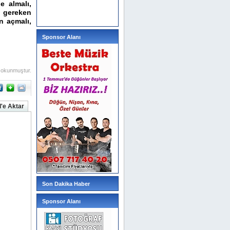
e almalı,
ı gereken
n açmalı,
Sponsor Alanı
 okunmuştur.
'e Aktar
Son Dakika Haber
Sponsor Alanı