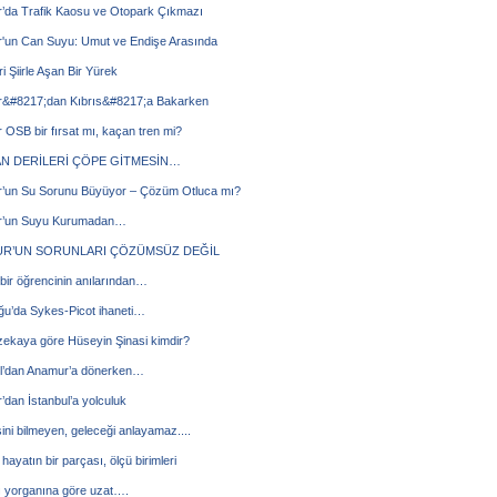
’da Trafik Kaosu ve Otopark Çıkmazı
'un Can Suyu: Umut ve Endişe Arasında
ri Şiirle Aşan Bir Yürek
&#8217;dan Kıbrıs&#8217;a Bakarken
OSB bir fırsat mı, kaçan tren mi?
N DERİLERİ ÇÖPE GİTMESİN…
’un Su Sorunu Büyüyor – Çözüm Otluca mı?
’un Suyu Kurumadan…
R’UN SORUNLARI ÇÖZÜMSÜZ DEĞİL
 bir öğrencinin anılarından…
ğu’da Sykes-Picot ihaneti…
zekaya göre Hüseyin Şinasi kimdir?
ul’dan Anamur’a dönerken…
dan İstanbul’a yolculuk
ni bilmeyen, geleceği anlayamaz....
hayatın bir parçası, ölçü birimleri
ı yorganına göre uzat….