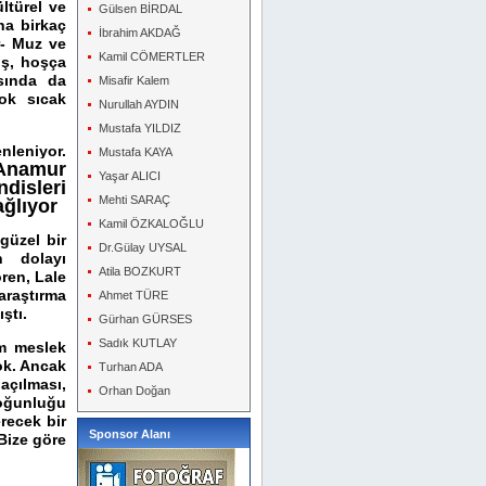
ltürel ve
Gülsen BİRDAL
aha birkaç
İbrahim AKDAĞ
r- Muz ve
Kamil CÖMERTLER
iş, hoşça
asında da
Misafir Kalem
ok sıcak
Nurullah AYDIN
Mustafa YILDIZ
leniyor.
Mustafa KAYA
 Anamur
Yaşar ALICI
disleri
Mehti SARAÇ
ağlıyor
Kamil ÖZKALOĞLU
üzel bir
Dr.Gülay UYSAL
n dolayı
Atila BOZKURT
ren, Lale
araştırma
Ahmet TÜRE
ştı.
Gürhan GÜRSES
Sadık KUTLAY
m meslek
ok. Ancak
Turhan ADA
çılması,
Orhan Doğan
oğunluğu
recek bir
Sponsor Alanı
 Bize göre