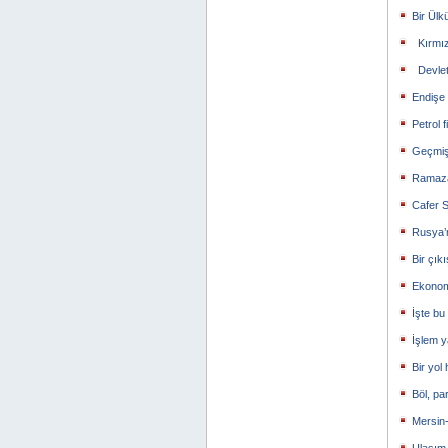
Bir Ülk
Kırmızı
Devlet
Endişe
Petrol f
Geçmiş
Ramaza
Cafer S
Rusya’n
Bir çık
Ekonomi
İşte bu
İşlem y
Bir yol
Böl, pa
Mersin