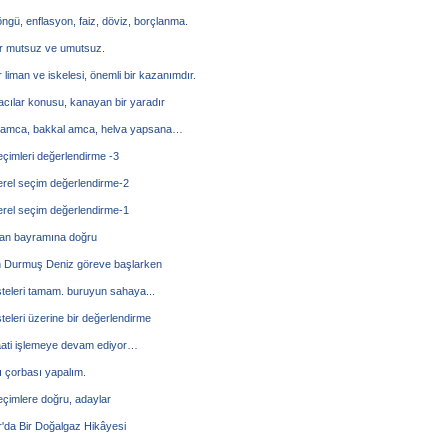
öngü, enflasyon, faiz, döviz, borçlanma.
ar mutsuz ve umutsuz.
liman ve iskelesi, önemli bir kazanımdır.
cılar konusu, kanayan bir yaradır
 amca, bakkal amca, helva yapsana…
çimleri değerlendirme -3
erel seçim değerlendirme-2
erel seçim değerlendirme-1
n bayramına doğru
 Durmuş Deniz göreve başlarken
steleri tamam. buruyun sahaya...
steleri üzerine bir değerlendirme
ati işlemeye devam ediyor…
 çorbası yapalım.
eçimlere doğru, adaylar
'da Bir Doğalgaz Hikâyesi