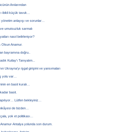
ücünün Anılarından
 ibikli küçük tavuk…
 yönetim anlayışı ve sorunlar…
 ve umutsuzluk sarmalı
iyatları nasıl belirleniyor?
 Olsun Anamur.
n bayramına doğru..
adık Kutlay'ı Tanıyalım...
ın Ukrayna’yı işgal girişimi ve yansımaları
ış yolu var…
nin en basit kuralı…
 kadar basit.
apılıyor… Lütfen bekleyiniz…
 hikâyesi de bizden…
rçala, yok et politikası…
-Anamur-Antalya yolunda son durum.