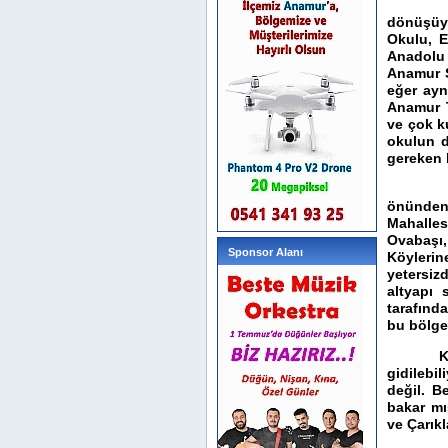
Anamur’
dönüşüy
Okulu, E
Anadolu 
Anamur S
eğer ayn
Anamur T
ve çok k
okulun d
gereken 
Anamur 
önünden
Mahalles
Ovabaşı
Sponsor Alanı
Köylerin
yetersiz
altyapı 
tarafınd
bu bölgey
Kent me
gidilebi
değil. B
bakar mı
ve Çarık