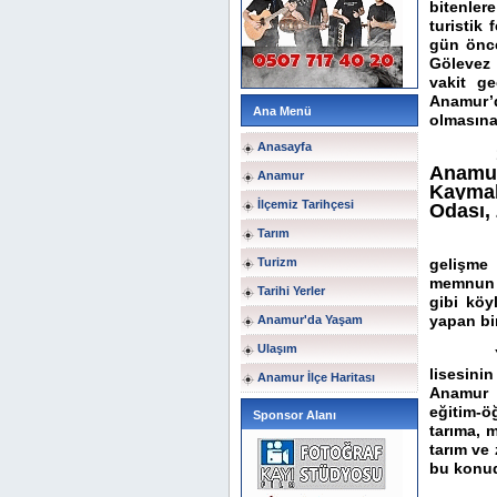
bitenler
turistik 
gün önce
Gölevez 
vakit ge
Anamur’
Ana Menü
olmasına
Anasayfa
13–16 K
Anamur
Anamur
Kaymak
İlçemiz Tarihçesi
Odası, 
Tarım
Birkaç 
Turizm
gelişme
memnun o
Tarihi Yerler
gibi köy
yapan bi
Anamur'da Yaşam
Ulaşım
Yine ge
lisesini
Anamur İlçe Haritası
Anamur 
eğitim-
Sponsor Alanı
tarıma, 
tarım ve 
bu konud