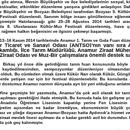
e göz atınca, Mersin Büyükşehir ve ilçe belediyelerinin sosyal, kü
festivaller, etkinlikler düzenleme yarışına girdikleri anlaşılıyor. D
 Büyükşehir ve Bozyazı Belediyesi tarafından Bozyazı 5. Kültü
Festivali düzenlendi. Sanırım bölge insanı gönüllerince eğlenm
çirmiştir Hatırlanacağı gibi 25–28 Ağustos 2014 tarihleri ar
da 8. Uluslararası Kültür-Muz Festivali düzenlenmiş, hava ç
 rağmen halkın beğenisini ve ilgisini çekmeyi başarmıştı.
asım 2014 tarihlerinde Anamur 1. Tarım ve Gıda Fuarı düzen
 Ticaret ve Sanayi Odası (ANTSO)’nın yanı sıra
amlığı, İlçe Tarım Müdürlüğü, Anamur Ziraat Mühen
Ziraat Odası ve Muz-Bir çalışmalara önemli destek s
yıl önce dile getirdiğimiz tarım fuarı konusunda böyle g
 kaydedilmesinden, sempozyumlar düzenleniyor olmasında
lduk. Bu cümleden olmak üzere Kükür Narı olarak Kükür, Güngö
lerde yetişen nar için bir festival düzenlenebilir. Bu konularda 
r dostumuz Anamur narının dünyada ayrı bir yeri olduğunu anlatmı
çmişte bir yazımızda, Anamur’da çok acil olarak bir tarı
n açılması gerektiğini ifade etmiştik. Bu konuda hala bir gelişme y
Anadolu Öğretmen Lisesinin kapatılıp yerine Fen Lisesinin a
öğretim açısından ne kadar önemliyse, ekonomisinin büyük ç
muz ve çileğe dayanan Anamur-Bozyazı hatta Aydıncık’a hizmet ve
ziraat meslek lisesi açılması da o kadar gerekli acil bir durumdur.
a çok geç kalınmıştır.