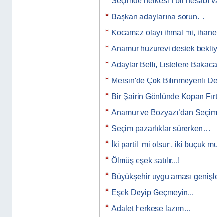
Seçimde herkesin bir hesabı var
Başkan adaylarına sorun…
Kocamaz olayı ihmal mi, ihane
Anamur huzurevi destek bekli
Adaylar Belli, Listelere Bakaca
Mersin'de Çok Bilinmeyenli D
Bir Şairin Gönlünde Kopan Fırtı
Anamur ve Bozyazı’dan Seçim 
Seçim pazarlıklar sürerken…
İki partili mi olsun, iki buçuk m
Ölmüş eşek satılır...!
Büyükşehir uygulaması genişl
Eşek Deyip Geçmeyin...
Adalet herkese lazım…