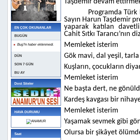
Taşdemir devam ettirmek
Programda Türk E
Sayın Harun Taşdemir pr
yaparak katılan davetli
EN ÇOK OKUNANLAR
Cahit Sıtkı Tarancı’nın dizl
BUGÜN
Memleket isterim
Bug?n haber eklenmedi.
Gök mavi, dal yeşil, tarla
DÜN
SON 7 GÜN
Kuşların, çocukların diya
BU AY
Memleket isterim
Dost Siteler
Ne başta dert, ne gönüld
Kardeş kavgası bir nihaye
Memleket isterim
HAVA DURUMU
Yaşamak sevmek gibi gön
Olursa bir şikâyet ölüm
Saat