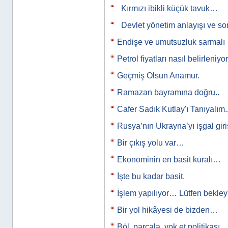
Kırmızı ibikli küçük tavuk…
Devlet yönetim anlayışı ve s
Endişe ve umutsuzluk sarmalı
Petrol fiyatları nasıl belirleniyo
Geçmiş Olsun Anamur.
Ramazan bayramına doğru..
Cafer Sadık Kutlay'ı Tanıyalım..
Rusya’nın Ukrayna’yı işgal gir
Bir çıkış yolu var…
Ekonominin en basit kuralı…
İşte bu kadar basit.
İşlem yapılıyor… Lütfen bekle
Bir yol hikâyesi de bizden…
Böl, parçala, yok et politikası…