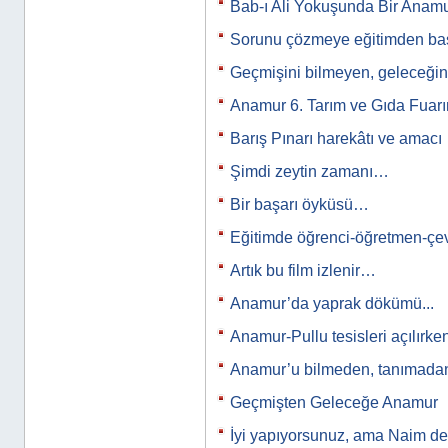
Bab-ı Ali Yokuşunda Bir Anamur
Sorunu çözmeye eğitimden b
Geçmişini bilmeyen, geleceğini
Anamur 6. Tarım ve Gıda Fuar
Barış Pınarı harekâtı ve amacı
Şimdi zeytin zamanı…
Bir başarı öyküsü…
Eğitimde öğrenci-öğretmen-çev
Artık bu film izlenir…
Anamur’da yaprak dökümü...
Anamur-Pullu tesisleri açılırke
Anamur’u bilmeden, tanımad
Geçmişten Geleceğe Anamur
İyi yapıyorsunuz, ama Naim de