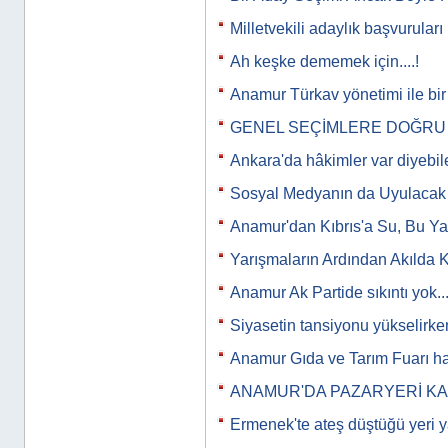
Milletvekili adaylık başvuruları
Ah keşke dememek için....!
Anamur Türkav yönetimi ile bir
GENEL SEÇİMLERE DOĞRU
Ankara'da hâkimler var diyebi
Sosyal Medyanın da Uyulacak K
Anamur'dan Kıbrıs'a Su, Bu Y
Yarışmaların Ardından Akılda 
Anamur Ak Partide sıkıntı yok...
Siyasetin tansiyonu yükselirken
Anamur Gıda ve Tarım Fuarı ha
ANAMUR'DA PAZARYERİ K
Ermenek'te ateş düştüğü yeri y