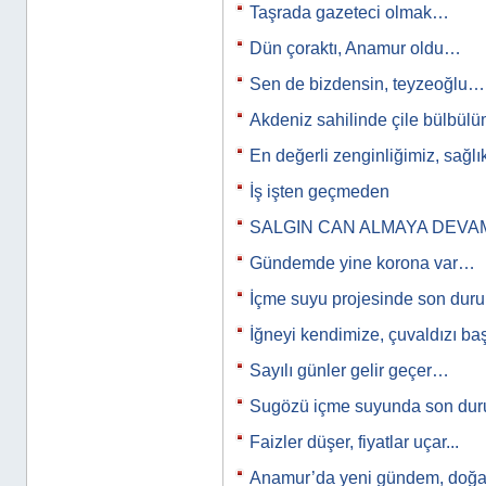
Taşrada gazeteci olmak…
Dün çoraktı, Anamur oldu…
Sen de bizdensin, teyzeoğlu…
Akdeniz sahilinde çile bülbülüm
En değerli zenginliğimiz, sağl
İş işten geçmeden
SALGIN CAN ALMAYA DEVA
Gündemde yine korona var…
İçme suyu projesinde son du
İğneyi kendimize, çuvaldızı b
Sayılı günler gelir geçer…
Sugözü içme suyunda son d
Faizler düşer, fiyatlar uçar...
Anamur’da yeni gündem, doğal