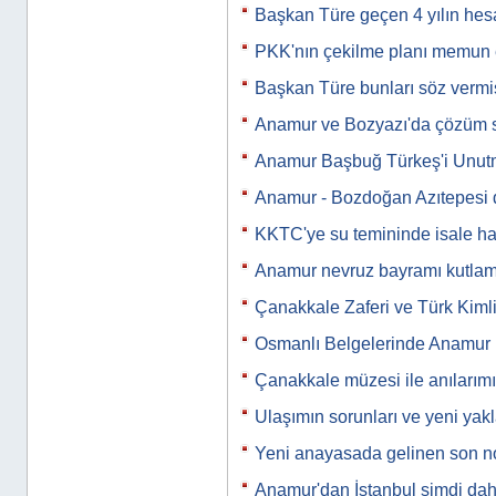
Başkan Türe geçen 4 yılın hesa
PKK'nın çekilme planı memun
Başkan Türe bunları söz vermiş
Anamur ve Bozyazı'da çözüm s
Anamur Başbuğ Türkeş'i Unu
Anamur - Bozdoğan Azıtepesi
KKTC'ye su temininde isale hat
Anamur nevruz bayramı kutlam
Çanakkale Zaferi ve Türk Kimli
Osmanlı Belgelerinde Anamur
Çanakkale müzesi ile anılarımı
Ulaşımın sorunları ve yeni yak
Yeni anayasada gelinen son n
Anamur'dan İstanbul şimdi dah