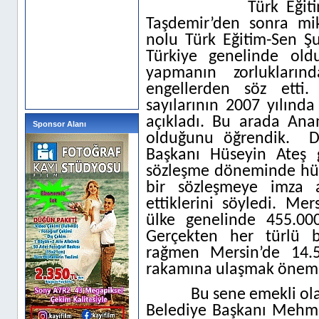
Türk Eğit
Taşdemir’den sonra mi
nolu Türk Eğitim-Sen Şu
Türkiye genelinde oldu
yapmanın zorluklarınd
engellerden söz etti
sayılarının 2007 yılında
açıkladı. Bu arada Ana
Sponsor Alanı
olduğunu öğrendik.
D
Başkanı Hüseyin Ateş 
sözleşme döneminde hük
bir sözleşmeye imza 
ettiklerini söyledi. Me
ülke genelinde 455.000
Gerçekten her türlü ba
rağmen Mersin’de 14.5
rakamına ulaşmak önemli 
Bu sene emekli ol
Belediye Başkanı Mehmet