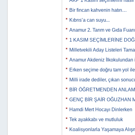
AKP 1 Kasım seçimlerini nasıl
Bir fincan kahvenin hatırı…
Kıbrıs’a can suyu...
Anamur 2. Tarım ve Gıda Fuar
1 KASIM SEÇİMLERİNE DO
Milletvekili Aday Listeleri Tam
Anamur Akdeniz İlkokulundan i
Erken seçime doğru tam yol iler
Milli irade dediler, çıkan son
BİR ÖĞRETMENDEN ANLAMLI
GENÇ BİR ŞAİR OĞUZHAN 
Hamdi Mert Hocayı Dinlerken
Tek ayakkabı ve mutluluk
Koalisyonlarla Yaşamaya Alış