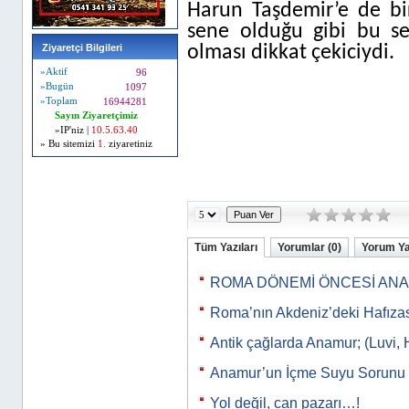
Harun Taşdemir’e de bir
sene olduğu gibi bu se
Ziyaretçi Bilgileri
olması dikkat çekiciydi.
»Aktif
96
»Bugün
1097
»Toplam
16944281
Sayın Ziyaretçimiz
»IP'niz |
10.5.63.40
» Bu sitemizi
1.
ziyaretiniz
Tüm Yazıları
Yorumlar (0)
Yorum Y
ROMA DÖNEMİ ÖNCESİ AN
Roma’nın Akdeniz’deki Hafıza
Antik çağlarda Anamur; (Luvi, 
Anamur’un İçme Suyu Sorunu
Yol değil, can pazarı…!