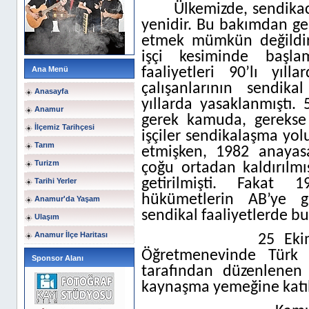
Ülkemizde, sendikac
yenidir. Bu bakımdan ge
etmek mümkün değildir
işçi kesiminde başla
Ana Menü
faaliyetleri 90’lı yıl
çalışanlarının sendika
Anasayfa
yıllarda yasaklanmıştı.
Anamur
gerek kamuda, gerekse ö
İlçemiz Tarihçesi
işçiler sendikalaşma yo
Tarım
etmişken, 1982 anayasa
Turizm
çoğu ortadan kaldırılmı
getirilmişti. Fakat 
Tarihi Yerler
hükümetlerin AB’ye g
Anamur'da Yaşam
sendikal faaliyetlerde b
Ulaşım
Anamur İlçe Haritası
25 Ek
Öğretmenevinde Türk E
Sponsor Alanı
tarafından düzenlenen
kaynaşma yemeğine katıl