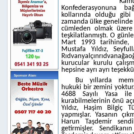
Kamu
Konfederasyonuna bağ
kollarında olduğu gibi
zamanda ülke genelinde 
cümleden olmak üzere
teşkilatlanmıştı. O günle
Mart 1993 tarihinde,
Mustafa Yıldız, Seyfu
Rıdvanyalçınrıdvanağao
kurucular kurulu çalışm
hepsine ayrı ayrı teşekk
Sponsor Alanı
Bu yıllarda memur
hukuki bir zemini yoktur
4688 Sayılı Yasa il
kurabilmelerinin önü açı
Yıldız, Haşim Bilgiç T
yapmışlar. Yasanın çık
Harun Taşdemir sendik
getirmişler.
Sendikanın 