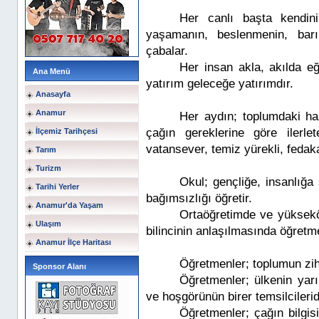
Her canlı başta kendini
yaşamanın, beslenmenin, barı
çabalar.
Her insan akla, akılda eğ
Ana Menü
yatırım geleceğe yatırımdır.
Anasayfa
Anamur
Her aydın; toplumdaki ha
çağın gereklerine göre ilerle
İlçemiz Tarihçesi
vatansever, temiz yürekli, fedaka
Tarım
Turizm
Okul; gençliğe, insanlığa 
Tarihi Yerler
bağımsızlığı öğretir.
Anamur'da Yaşam
Ortaöğretimde ve yükseköğ
Ulaşım
bilincinin anlaşılmasında öğretme
Anamur İlçe Haritası
Öğretmenler; toplumun zih
Sponsor Alanı
Öğretmenler; ülkenin yarı
ve hoşgörünün birer temsilcilerid
Öğretmenler; çağın bilgis