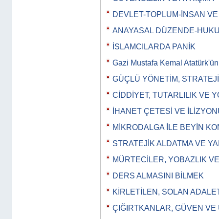
DEVLET-TOPLUM-İNSAN V
ANAYASAL DÜZENDE-HUKU
İSLAMCILARDA PANİK
Gazi Mustafa Kemal Atatürk'ü
GÜÇLÜ YÖNETİM, STRATEJİ
CİDDİYET, TUTARLILIK VE 
İHANET ÇETESİ VE İLİZYON
MİKRODALGA İLE BEYİN K
STRATEJİK ALDATMA VE YA
MÜRTECİLER, YOBAZLIK VE
DERS ALMASINI BİLMEK
KİRLETİLEN, SOLAN ADALE
ÇIĞIRTKANLAR, GÜVEN VE