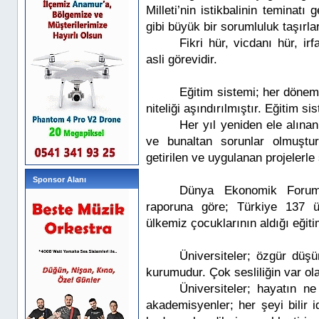
Milleti’nin istikbalinin teminat
gibi büyük bir sorumluluk taşırlar
Fikri hür, vicdanı hür, ir
asli görevidir.
Eğitim sistemi; her dönem 
niteliği aşındırılmıştır. Eğitim 
Her yıl yeniden ele alına
ve bunaltan sorunlar olmuştu
getirilen ve uygulanan projelerl
Sponsor Alanı
Dünya Ekonomik Forumu'
raporuna göre; Türkiye 137 ü
ülkemiz çocuklarının aldığı eğiti
Üniversiteler; özgür düşü
kurumudur. Çok sesliliğin var ola
Üniversiteler; hayatın n
akademisyenler; her şeyi bilir 