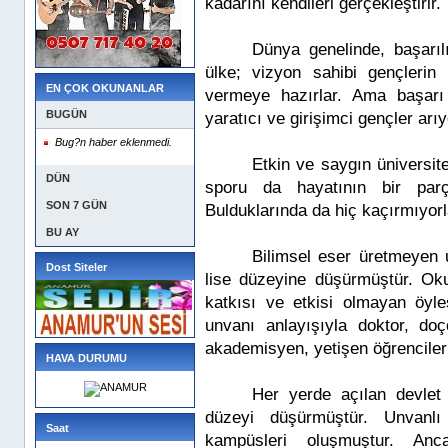
kadarını kendileri gerçekleştirir.
Dünya genelinde, başarıl
ülke; vizyon sahibi gençlerin 
EN ÇOK OKUNANLAR
vermeye hazırlar. Ama başarı ö
BUGÜN
yaratıcı ve girişimci gençler arıy
Bug?n haber eklenmedi.
Etkin ve saygın üniversite
DÜN
sporu da hayatının bir parça
SON 7 GÜN
Bulduklarında da hiç kaçırmıyorl
BU AY
Bilimsel eser üretmeyen u
Dost Siteler
lise düzeyine düşürmüştür. Ok
katkısı ve etkisi olmayan öyles
unvanı anlayışıyla doktor, do
akademisyen, yetişen öğrencileri
HAVA DURUMU
Her yerde açılan devlet 
düzeyi düşürmüştür. Unvanlı
Saat
kampüsleri oluşmuştur. Anca