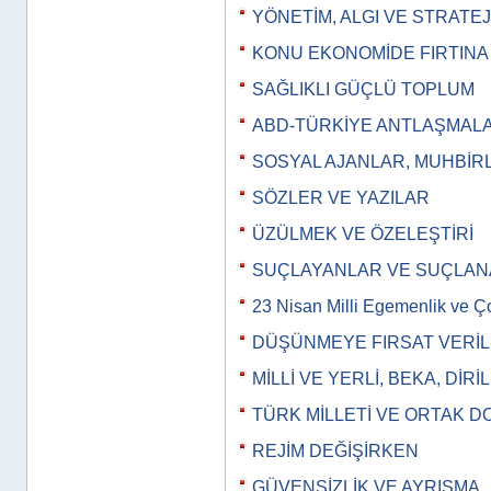
YÖNETİM, ALGI VE STRATEJ
KONU EKONOMİDE FIRTINA 
SAĞLIKLI GÜÇLÜ TOPLUM
ABD-TÜRKİYE ANTLAŞMALA
SOSYAL AJANLAR, MUHBİR
SÖZLER VE YAZILAR
ÜZÜLMEK VE ÖZELEŞTİRİ
SUÇLAYANLAR VE SUÇLA
23 Nisan Milli Egemenlik ve 
DÜŞÜNMEYE FIRSAT VERİ
MİLLİ VE YERLİ, BEKA, DİRİL
TÜRK MİLLETİ VE ORTAK D
REJİM DEĞİŞİRKEN
GÜVENSİZLİK VE AYRIŞMA