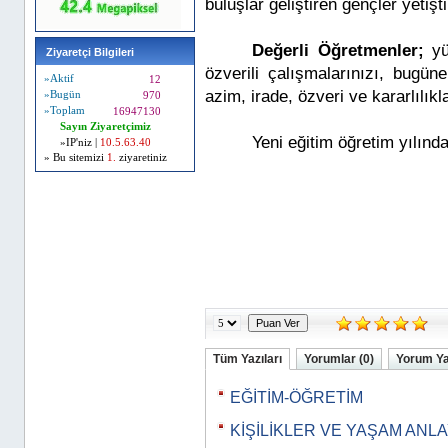
buluşlar geliştiren gençler yetiştir
Değerli Öğretmenler;
yü
Ziyaretçi Bilgileri
özverili çalışmalarınızı, bugü
»Aktif
12
azim, irade, özveri ve kararlılık
»Bugün
970
»Toplam
16947130
Sayın Ziyaretçimiz
Yeni eğitim öğretim yılında
»IP'niz |
10.5.63.40
» Bu sitemizi
1.
ziyaretiniz
Tüm Yazıları
Yorumlar (0)
Yorum Y
EĞİTİM-ÖĞRETİM
KİŞİLİKLER VE YAŞAM ANLA