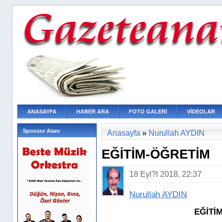
ANASAYFA
HABER ARA
FOTO GALERİ
VİDEOLAR
Sponsor Alanı
Anasayfa
»
Nurullah AYDIN
EĞİTİM-ÖĞRETİM
18 Eyl?l 2018, 22:37
Nurullah AYDIN
EĞİTİM-ÖĞ