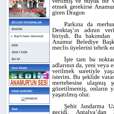
verilmiş ve büyük bir v
etmek gerekirse Anamur-
giren Dragon
EN ÇOK OKUNANLAR
Parkına da merh
Denktaş’ın adının veri
BUGÜN
biriydi. Bu bakımdan 
Bug?n haber eklenmedi.
Anamur Belediye Başk
DÜN
meclis üyelerini tebrik e
SON 7 GÜN
İşte tam bu nokta
BU AY
adlarının da, yeni veya e
Dost Siteler
verilmek suretiyle yaş
isterim. Bu şeklide vatan
mertebesine ulaşmış ş
gözetilmemiş, onların ya
HAVA DURUMU
yaşatılmış olur.
Şehit Jandarma U
Saat
geçidi, Antalya’da