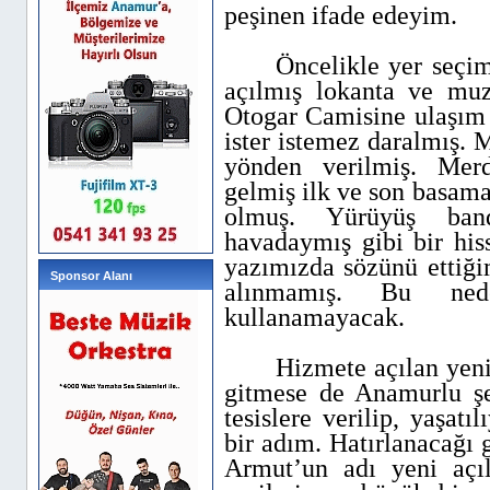
peşinen ifade edeyim.
Öncelikle yer seçi
açılmış lokanta ve muz
Otogar Camisine ulaşım z
ister istemez daralmış. M
yönden verilmiş. Mer
gelmiş ilk ve son basama
olmuş. Yürüyüş ban
havadaymış gibi bir his
yazımızda sözünü ettiğim
Sponsor Alanı
alınmamış. Bu nede
kullanamayacak.
Hizmete açılan yeni
gitmese de Anamurlu şeh
tesislere verilip, yaşatı
bir adım. Hatırlanacağı 
Armut’un adı yeni açı