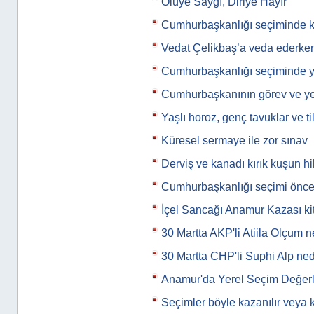
Ölüye Saygı, Diriye Hayır
Cumhurbaşkanlığı seçiminde 
Vedat Çelikbaş’a veda ederke
Cumhurbaşkanlığı seçiminde ya
Cumhurbaşkanının görev ve yet
Yaşlı horoz, genç tavuklar ve til
Küresel sermaye ile zor sınav
Derviş ve kanadı kırık kuşun h
Cumhurbaşkanlığı seçimi önc
İçel Sancağı Anamur Kazası kit
30 Martta AKP'li Atiila Olçum
30 Martta CHP'li Suphi Alp n
Anamur'da Yerel Seçim Değerl
Seçimler böyle kazanılır veya 