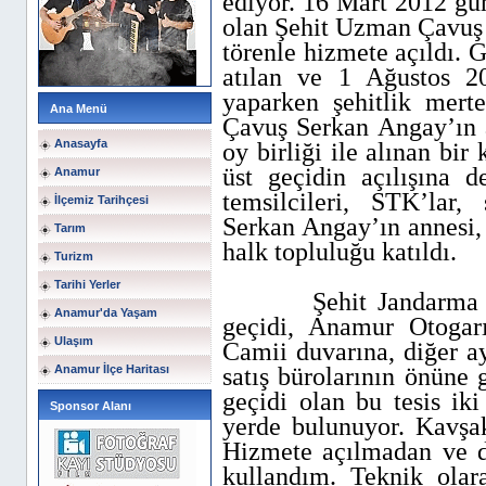
ediyor. 16 Mart 2012 gü
olan Şehit Uzman Çavuş 
törenle hizmete açıldı.
atılan ve 1 Ağustos 2
yaparken şehitlik mer
Ana Menü
Çavuş Serkan Angay’ın 
Anasayfa
oy birliği ile alınan bir 
üst geçidin açılışına de
Anamur
temsilcileri, STK’la
İlçemiz Tarihçesi
Serkan Angay’ın annesi, 
Tarım
halk topluluğu katıldı.
Turizm
Tarihi Yerler
Şehit Jandarma
Anamur'da Yaşam
geçidi, Anamur Otogarı
Ulaşım
Camii duvarına, diğer 
Anamur İlçe Haritası
satış bürolarının önüne 
geçidi olan bu tesis iki
Sponsor Alanı
yerde bulunuyor. Kavşak
Hizmete açılmadan ve da
kullandım. Teknik olar