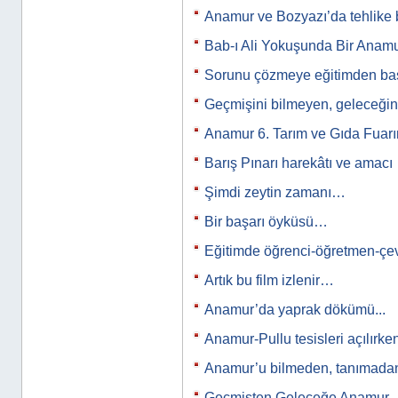
Anamur ve Bozyazı’da tehlike
Bab-ı Ali Yokuşunda Bir Anamur
Sorunu çözmeye eğitimden b
Geçmişini bilmeyen, geleceğini
Anamur 6. Tarım ve Gıda Fuar
Barış Pınarı harekâtı ve amacı
Şimdi zeytin zamanı…
Bir başarı öyküsü…
Eğitimde öğrenci-öğretmen-çev
Artık bu film izlenir…
Anamur’da yaprak dökümü...
Anamur-Pullu tesisleri açılırke
Anamur’u bilmeden, tanımad
Geçmişten Geleceğe Anamur