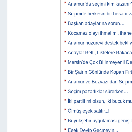
Anamur’da seçimi kim kazanır
Seçimde herkesin bir hesabı var
Başkan adaylarına sorun…
Kocamaz olayı ihmal mi, ihane
Anamur huzurevi destek bekli
Adaylar Belli, Listelere Bakaca
Mersin'de Çok Bilinmeyenli D
Bir Şairin Gönlünde Kopan Fırtı
Anamur ve Bozyazı’dan Seçim 
Seçim pazarlıklar sürerken…
İki partili mi olsun, iki buçuk m
Ölmüş eşek satılır...!
Büyükşehir uygulaması genişl
Eşek Deyip Geçmeyin...