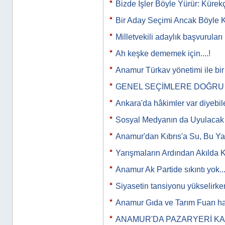
Bizde İşler Böyle Yürür: Kürekç
Bir Aday Seçimi Ancak Böyle Ka
Milletvekili adaylık başvuruları
Ah keşke dememek için....!
Anamur Türkav yönetimi ile bir
GENEL SEÇİMLERE DOĞRU
Ankara'da hâkimler var diyebi
Sosyal Medyanın da Uyulacak K
Anamur'dan Kıbrıs'a Su, Bu Y
Yarışmaların Ardından Akılda 
Anamur Ak Partide sıkıntı yok...
Siyasetin tansiyonu yükselirken
Anamur Gıda ve Tarım Fuarı ha
ANAMUR'DA PAZARYERİ K