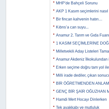
MHP'de Bahçeli Sorunu
AKP 1 Kasım seçimlerini nasıl
Bir fincan kahvenin hatırı…
Kıbrıs’a can suyu...
Anamur 2. Tarım ve Gıda Fuar
1 KASIM SEÇİMLERİNE DO
Milletvekili Aday Listeleri Tam
Anamur Akdeniz İlkokulundan i
Erken seçime doğru tam yol iler
Milli irade dediler, çıkan son
BİR ÖĞRETMENDEN ANLAMLI
GENÇ BİR ŞAİR OĞUZHAN 
Hamdi Mert Hocayı Dinlerken
Tek ayakkabı ve mutluluk