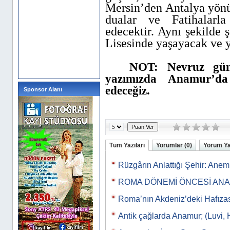
Mersin’den Antalya yönün
dualar ve Fatihalarl
edecektir. Aynı şekilde
Lisesinde yaşayacak ve y
NOT: Nevruz gün
yazımızda Anamur’da
edeceğiz.
Sponsor Alanı
Tüm Yazıları
Yorumlar (0)
Yorum Y
Rüzgârın Anlattığı Şehir: Ane
ROMA DÖNEMİ ÖNCESİ AN
Roma’nın Akdeniz’deki Hafıza
Antik çağlarda Anamur; (Luvi, 