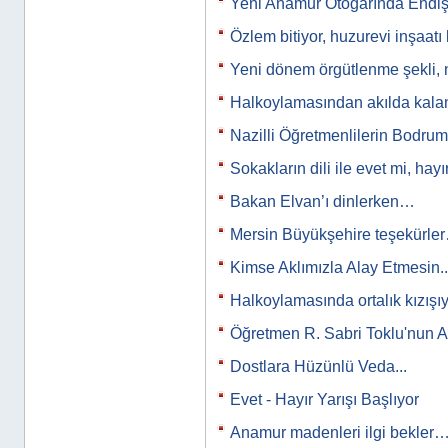
Yeni Anamur Otogarında Endiş
Özlem bitiyor, huzurevi inşaatı
Yeni dönem örgütlenme şekli, 
Halkoylamasından akılda kal
Nazilli Öğretmenlilerin Bodr
Sokakların dili ile evet mi, hayı
Bakan Elvan’ı dinlerken…
Mersin Büyükşehire teşekürle
Kimse Aklımızla Alay Etmesin..
Halkoylamasında ortalık kızış
Öğretmen R. Sabri Toklu'nun A
Dostlara Hüzünlü Veda...
Evet - Hayır Yarışı Başlıyor
Anamur madenleri ilgi bekler