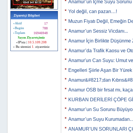
Anamur’un İçme Suyu Sorunu
Yol değil, can pazarı…!
Ziyaretçi Bilgileri
Muzun Fiyatı Değil, Emeğin De
»Aktif
17
»Bugün
788
Anamur’un Sessiz Vicdanı...
»Toplam
16946948
Sayın Ziyaretçimiz
Anamur İçin Birlikte Düşünme 
»IP'niz |
10.5.109.208
» Bu sitemizi
1.
ziyaretiniz
Anamur’da Trafik Kaosu ve Ot
Anamur'un Can Suyu: Umut ve
Engelleri Şiirle Aşan Bir Yürek
Anamur&#8217;dan Kıbrıs&#8
Anamur OSB bir fırsat mı, kaça
KURBAN DERİLERİ ÇÖPE G
Anamur’un Su Sorunu Büyüyor
Anamur’un Suyu Kurumadan
ANAMUR’UN SORUNLARI Ç