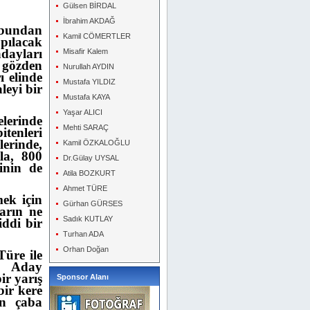
Gülsen BİRDAL
İbrahim AKDAĞ
 bundan
Kamil CÖMERTLER
pılacak
dayları
Misafir Kalem
 gözden
Nurullah AYDIN
ı elinde
Mustafa YILDIZ
leyi bir
Mustafa KAYA
Yaşar ALICI
erinde
Mehti SARAÇ
tenleri
erinde,
Kamil ÖZKALOĞLU
la, 800
Dr.Gülay UYSAL
inin de
Atila BOZKURT
Ahmet TÜRE
ek için
Gürhan GÜRSES
arın ne
Sadık KUTLAY
iddi bir
Turhan ADA
Orhan Doğan
üre ile
n Aday
ir yarış
Sponsor Alanı
bir kere
in çaba