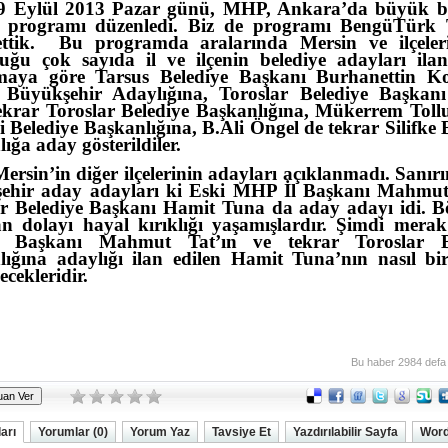
9 Eylül 2013 Pazar günü, MHP, Ankara’da büyük b
m programı düzenledi. Biz de programı BengüTürk
ttik.
Bu programda aralarında Mersin ve ilçeler
uğu çok sayıda il ve ilçenin belediye adayları ilan 
maya göre Tarsus Belediye Başkanı Burhanettin K
 Büyükşehir Adaylığına, Toroslar Belediye Başkan
ekrar Toroslar Belediye Başkanlığına, Mükerrem Tollu
 Belediye Başkanlığına, B.Ali Öngel de tekrar Silifke 
ığa aday gösterildiler.
ersin’in diğer ilçelerinin adayları açıklanmadı. Sanır
ehir aday adayları ki Eski MHP İl Başkanı Mahmut
ar Belediye Başkanı Hamit Tuna da aday adayı idi. Bö
n dolayı hayal kırıklığı yaşamışlardır. Şimdi merak
l Başkanı Mahmut Tat’ın ve tekrar Toroslar B
lığına adaylığı ilan edilen Hamit Tuna’nın nasıl bi
ecekleridir.
Bu haber 2984 defa
arı
Yorumlar (0)
Yorum Yaz
Tavsiye Et
Yazdırılabilir Sayfa
Word