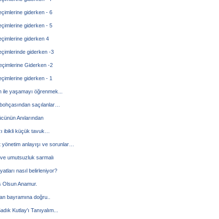
çimlerine giderken - 6
çimlerine giderken - 5
çimlerine giderken 4
çimlerinde giderken -3
çimlerine Giderken -2
çimlerine giderken - 1
 ile yaşamayı öğrenmek...
bohçasından saçılanlar…
ücünün Anılarından
 ibikli küçük tavuk…
 yönetim anlayışı ve sorunlar…
 ve umutsuzluk sarmalı
iyatları nasıl belirleniyor?
 Olsun Anamur.
n bayramına doğru..
adık Kutlay'ı Tanıyalım...