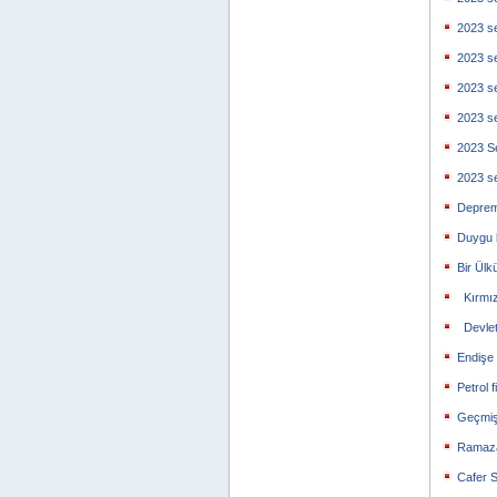
2023 se
2023 se
2023 se
2023 se
2023 Se
2023 se
Deprem
Duygu 
Bir Ülk
Kırmızı
Devlet
Endişe
Petrol f
Geçmiş
Ramaza
Cafer S