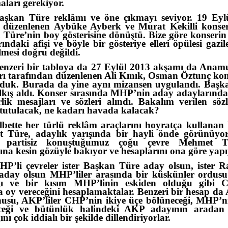
ları gerekiyor.
aşkan Türe reklâmı ve öne çıkmayı seviyor. 19 Eyl
 düzenlenen Aybüke Ayberk ve Murat Kekilli konser
Türe’nin boy gösterisine dönüştü. Bize göre konseri
ındaki afişi ve böyle bir gösteriye elleri öpülesi gazil
ilmesi doğru değildi.
enzeri bir tabloya da 27 Eylül 2013 akşamı da Anam
rı tarafından düzenlenen Ali Kınık, Osman Öztunç kon
olduk. Burada da yine aynı mizansen uygulandı. Başk
lkış aldı. Konser sırasında MHP’nin aday adaylarında
lik mesajları ve sözleri alındı. Bakalım verilen söz
tutulacak, ne kadarı havada kalacak?
lbette her türlü reklâm araçlarını hoyratça kullana
 Türe, adaylık yarışında bir hayli önde görünüyor
i, partisiz konuştuğumuz çoğu çevre Mehmet T
ına kesin gözüyle bakıyor ve hesaplarını ona göre yapı
HP’li çevreler ister Başkan Türe aday olsun, ister 
 aday olsun MHP’liler arasında bir küskünler ordusu
ğı ve bir kısım MHP’linin eskiden olduğu gibi 
 oy vereceğini hesaplamaktalar. Benzeri bir hesap d
nusu, AKP’liler CHP’nin ikiye üçe bölüneceği, MHP’ni
ceği ve bütünlük halindeki AKP adayının aradan s
nı çok iddialı bir şekilde dillendiriyorlar.