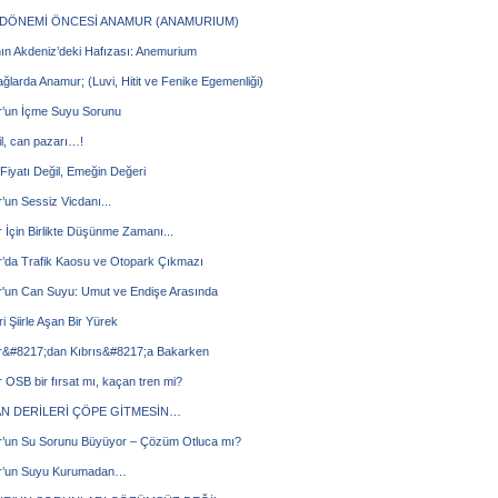
DÖNEMİ ÖNCESİ ANAMUR (ANAMURIUM)
ın Akdeniz’deki Hafızası: Anemurium
ağlarda Anamur; (Luvi, Hitit ve Fenike Egemenliği)
’un İçme Suyu Sorunu
il, can pazarı…!
iyatı Değil, Emeğin Değeri
un Sessiz Vicdanı...
İçin Birlikte Düşünme Zamanı...
’da Trafik Kaosu ve Otopark Çıkmazı
'un Can Suyu: Umut ve Endişe Arasında
ri Şiirle Aşan Bir Yürek
&#8217;dan Kıbrıs&#8217;a Bakarken
OSB bir fırsat mı, kaçan tren mi?
N DERİLERİ ÇÖPE GİTMESİN…
’un Su Sorunu Büyüyor – Çözüm Otluca mı?
’un Suyu Kurumadan…