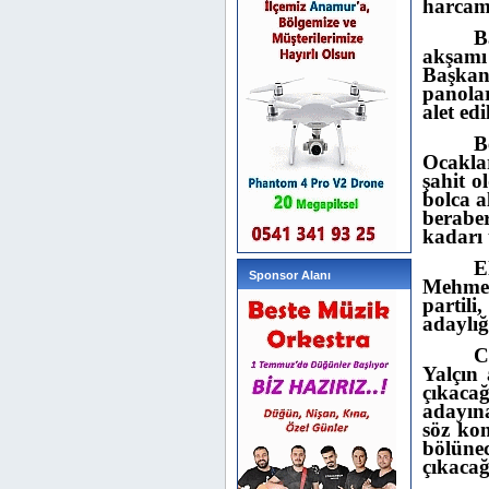
harcama
B
akşamı
Başkan 
panolar
alet ed
B
Ocakla
şahit 
bolca a
beraber
kadarı 
E
Sponsor Alanı
Mehmet
partil
adaylığ
C
Yalçın
çıkaca
adayına
söz ko
bölüne
çıkacağı