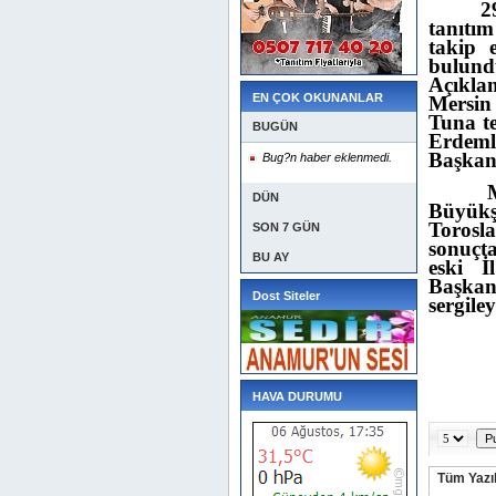
2
tanıtı
takip e
bulund
Açıkla
EN ÇOK OKUNANLAR
Mersin
Tuna t
BUGÜN
Erdemli
Başkanl
Bug?n haber eklenmedi.
M
DÜN
Büyükş
Torosl
SON 7 GÜN
sonuçta
BU AY
eski İ
Başkan
Dost Siteler
sergiley
HAVA DURUMU
Tüm Yazıl