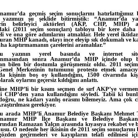
namur’da geçmiş seçim sonuçlarını hatırlattığımız
 yazımızı şu şeklide bitirmiştik: “Anamur’da ya
erin belirleyici aktörleri (AKP, CHP, MHP) a
daki (2011 seçim sonuçları) tabloyu bir kere daha
li ve ona göre adımlarını atmalılar. Hele yerel iktidar
ran MHP kanadı, olayı ince eleyip sık dokumalı ve ka
ha kaptırmamanın çarelerini aramalılar.”
u yazının yerel basında ve internet sitel
anmasından sonra Anamur’da MHP içinde olup bi
an bilen bir dostumla görüşmemiz oldu. 2011 seçiml
nel Merkezinin tutumunu protesto etmek amacıy
nda kişinin boş oy kullandığını, 1500 civarında kiş
olarak oylarını geçersiz kıldığını anlattı.
ine MHP’li bir kısım seçmen de sırf AKP’ye vermem
ini CHP’den yana kullandığını söyledi. Tabii ki bunl
oğru, ne kadarı yanlış orasını bilemeyiz. Ama çok c
Araştırılması gerekiyor.
u arada MHP’li Anamur Belediye Başkanı Mehmet T
Anamur MHP İlçe Başkanı ve Belediye Başka
ından Ramazan Yalçın arasında kıyasıya rekabet ve b
usu. O nedenle her ikisinin de 2011 seçim sonuçlarını 
özden geçirmeleri ve kayıpların telafi edilmesi iç