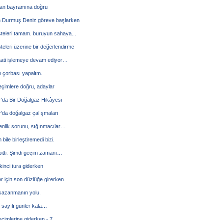
n bayramına doğru
 Durmuş Deniz göreve başlarken
steleri tamam. buruyun sahaya...
steleri üzerine bir değerlendirme
ati işlemeye devam ediyor…
 çorbası yapalım.
eçimlere doğru, adaylar
'da Bir Doğalgaz Hikâyesi
’da doğalgaz çalışmaları
enlik sorunu, sığınmacılar…
bile birleştiremedi bizi.
itti. Şimdi geçim zamanı…
kinci tura giderken
r için son düzlüğe girerken
kazanmanın yolu.
sayılı günler kala…
çimlerine giderken - 7