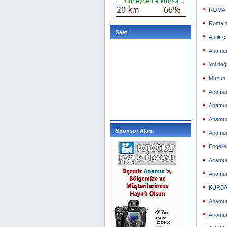
ROMA 
Roma’n
Saat
Antik ç
Anamur
Yol değ
Muzun F
Anamur’
Anamur 
Anamur
Sponsor Alanı
Anamur
Engelle
Anamur
Anamur 
KURBA
Anamur
Anamur