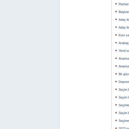
Ramaza
Başkan
Aday li
Aday li
Kum sa
Arabaşı
Yerel s
Anamur
Anamur
Bir güv
Deprem 
Seçim b
Seçim i
Seçimle
Seçim 
Seçime 
2023 se