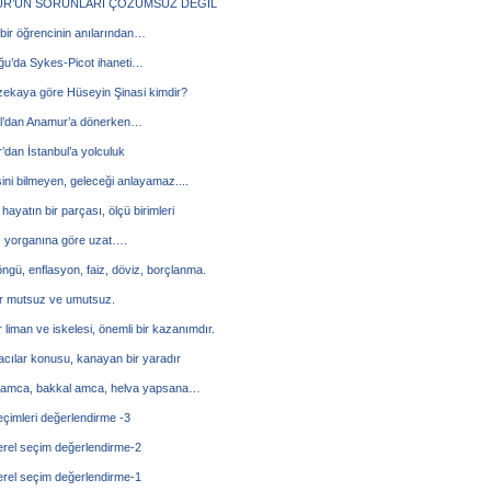
R’UN SORUNLARI ÇÖZÜMSÜZ DEĞİL
 bir öğrencinin anılarından…
ğu’da Sykes-Picot ihaneti…
zekaya göre Hüseyin Şinasi kimdir?
ul’dan Anamur’a dönerken…
dan İstanbul’a yolculuk
ni bilmeyen, geleceği anlayamaz....
hayatın bir parçası, ölçü birimleri
ı yorganına göre uzat….
öngü, enflasyon, faiz, döviz, borçlanma.
ar mutsuz ve umutsuz.
liman ve iskelesi, önemli bir kazanımdır.
cılar konusu, kanayan bir yaradır
 amca, bakkal amca, helva yapsana…
çimleri değerlendirme -3
erel seçim değerlendirme-2
erel seçim değerlendirme-1