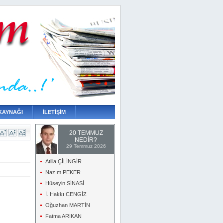
KAYNAĞI
İLETİŞİM
20 TEMMUZ
NEDİR?
29 Temmuz 2026
Atilla ÇİLİNGİR
Nazım PEKER
Hüseyin SİNASİ
İ. Hakkı CENGİZ
Oğuzhan MARTİN
Fatma ARIKAN