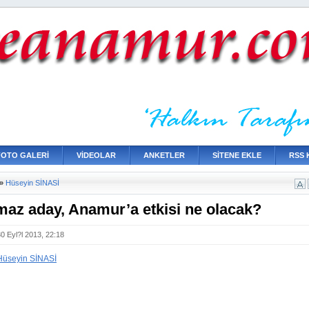
FOTO GALERİ
VİDEOLAR
ANKETLER
SİTENE EKLE
RSS 
»
Hüseyin SİNASİ
az aday, Anamur’a etkisi ne olacak?
0 Eyl?l 2013, 22:18
Hüseyin SİNASİ