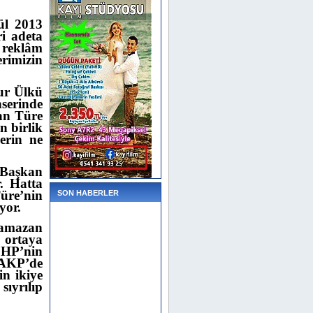
ül 2013
i adeta
n reklâm
erimizin
ur Ülkü
serinde
an Türe
n birlik
lerin ne
n Başkan
. Hatta
üre’nin
SON HABERLER
yor.
Ramazan
 ortaya
CHP’nin
a AKP’de
n ikiye
ıyrılıp