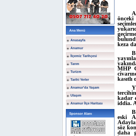
A
önceki
seçiml
yukarı
Ana Menü
geçirme
bulundu
Anasayfa
keza da
Anamur
B
İlçemiz Tarihçesi
yayınl
yakınd
Tarım
MHP Ge
Turizm
civarı
kasıtlı 
Tarihi Yerler
Y
Anamur'da Yaşam
tercih
Ulaşım
kadar d
iddia. 
Anamur İlçe Haritası
B
Sponsor Alanı
eski 
Adaylar
söz kon
daha g