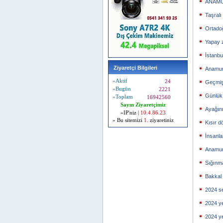
ANAMU
Taşralı
Ortado
Yapay 
İstanb
Ziyaretçi Bilgileri
Anamur’
»Aktif
24
Geçmişi
»Bugün
2221
Günlük 
»Toplam
16942560
Sayın Ziyaretçimiz
Ayağın
»IP'niz |
10.4.86.23
» Bu sitemizi
1.
ziyaretiniz
Kısır d
İnsanl
Anamur 
Sığınma
Bakkal
2024 se
2024 y
2024 y