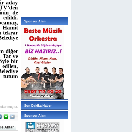
ir aday
 TV’den
inin de
edildi.
ocamaz,
Sponsor Alanı
ı Hamit
 tekrar
Belediye
ım diğer
 Tat ve
yle bir
 edilen,
elediye
r tutum
Son Dakika Haber
 okunmuştur.
Sponsor Alanı
'e Aktar