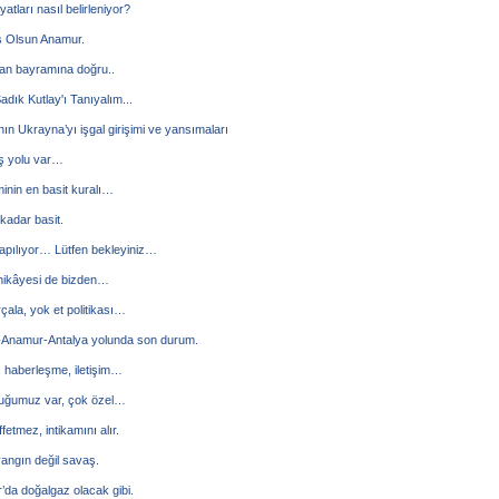
iyatları nasıl belirleniyor?
 Olsun Anamur.
n bayramına doğru..
adık Kutlay'ı Tanıyalım...
ın Ukrayna’yı işgal girişimi ve yansımaları
ış yolu var…
nin en basit kuralı…
 kadar basit.
apılıyor… Lütfen bekleyiniz…
 hikâyesi de bizden…
rçala, yok et politikası…
-Anamur-Antalya yolunda son durum.
 haberleşme, iletişim…
nuğumuz var, çok özel…
fetmez, intikamını alır.
yangın değil savaş.
da doğalgaz olacak gibi.