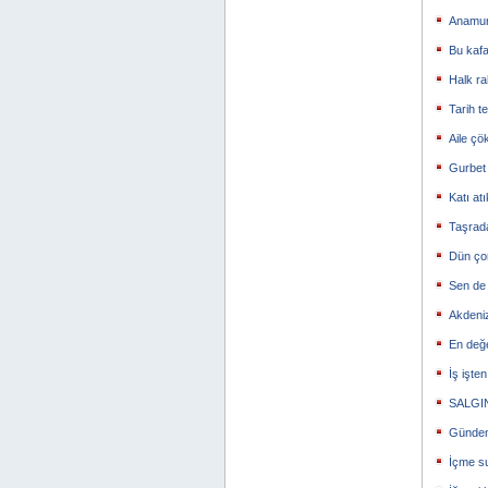
Anamur
Bu kafa 
Halk ra
Tarih t
Aile çö
Gurbet 
Katı at
Taşrad
Dün ço
Sen de
Akdeniz
En değe
İş işt
SALGI
Gündem
İçme s