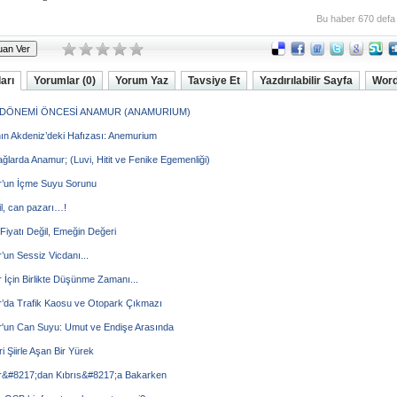
Bu haber 670 defa
arı
Yorumlar (0)
Yorum Yaz
Tavsiye Et
Yazdırılabilir Sayfa
Word
DÖNEMİ ÖNCESİ ANAMUR (ANAMURIUM)
ın Akdeniz’deki Hafızası: Anemurium
ağlarda Anamur; (Luvi, Hitit ve Fenike Egemenliği)
’un İçme Suyu Sorunu
il, can pazarı…!
iyatı Değil, Emeğin Değeri
un Sessiz Vicdanı...
İçin Birlikte Düşünme Zamanı...
’da Trafik Kaosu ve Otopark Çıkmazı
'un Can Suyu: Umut ve Endişe Arasında
ri Şiirle Aşan Bir Yürek
&#8217;dan Kıbrıs&#8217;a Bakarken