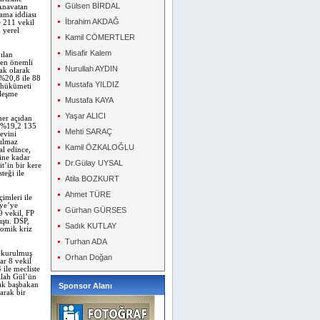
Gülsen BİRDAL
 Anavatan
lama iddiası
İbrahim AKDAĞ
e 211 vekil
 yerel
Kamil CÖMERTLER
Misafir Kalem
ılan
 en önemli
Nurullah AYDIN
fak olarak
%20,8 ile 88
Mustafa YILDIZ
P hükümeti
rleşme
Mustafa KAYA
Yaşar ALICI
her açıdan
P %19,2 135
Mehti SARAÇ
evini
Yılmaz
Kamil ÖZKALOĞLU
l edince,
ine kadar
Dr.Gülay UYSAL
t’in bir kere
eği ile
Atila BOZKURT
Ahmet TÜRE
çimleri ile
iye’ye
Gürhan GÜRSES
9 vekil, FP
ştı. DSP,
Sadık KUTLAY
omik kriz
Turhan ADA
i kurulmuş
Orhan Doğan
ar 8 vekil
 ile mecliste
llah Gül’ün
rak başbakan
Sponsor Alanı
arak bir