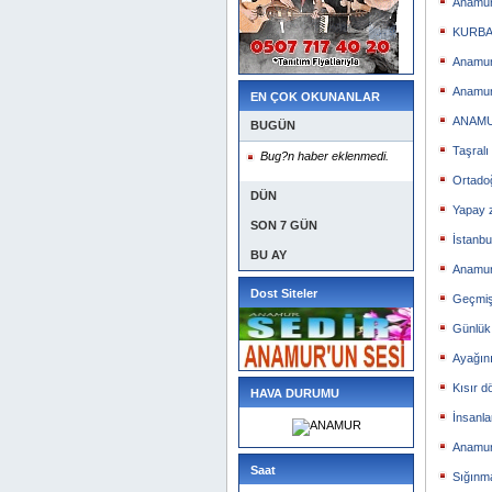
Anamur 
KURBA
Anamur
Anamur
EN ÇOK OKUNANLAR
ANAMU
BUGÜN
Taşralı
Bug?n haber eklenmedi.
Ortado
DÜN
Yapay 
SON 7 GÜN
İstanb
BU AY
Anamur’
Dost Siteler
Geçmişi
Günlük 
Ayağın
Kısır d
HAVA DURUMU
İnsanl
Anamur 
Saat
Sığınma