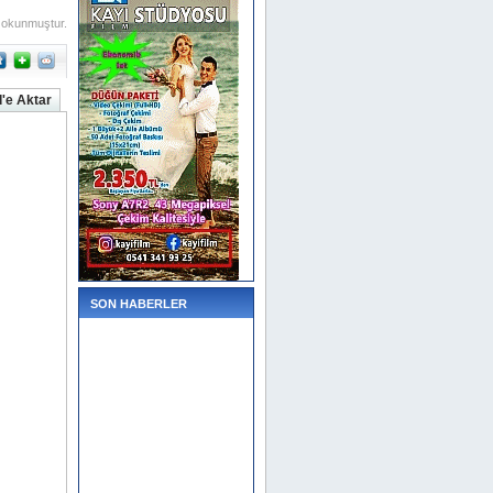
 okunmuştur.
'e Aktar
SON HABERLER