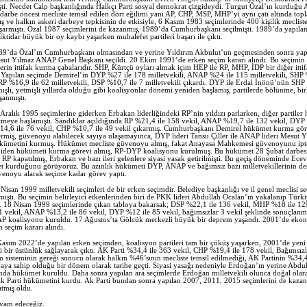
şti. Necdet Calp başkanlığında Halkçı Parti sosyal demokrat çizgideydi. Turgut Özal’ın kurduğu
i darbe öncesi mecliste temsil edilen dört eğilimi yani AP, CHP, MSP, MHP’yi aynı çatı altında top
ış ve halkın askeri darbeye tepkisinin de etkisiyle, 6 Kasım 1983 seçimlerinde 400 kişilik meclist
şarmıştı. Özal 1987 seçimlerini de kazanmış, 1989’da Cumhurbaşkanı seçilmişti. 1989’da yapılan
iktidar büyük bir oy kaybı yaşarken muhalefet partileri başarı ile çıktı.
89’da Özal’ın Cumhurbaşkanı olmasından ve yerine Yıldırım Akbulut’un geçmesinden sonra yap
ut Yılmaz ANAP Genel Başkanı seçildi. 20 Ekim 1991’de erken seçim kararı alındı. Bu seçimin
ilerin ittifak kurma çabalarıdır. SHP, Kürtçü oyları almak içim HEP ile RP, MHP, İDP bir diğer itti
. Yapılan seçimde Demirel’in DYP %27 ile 178 milletvekili, ANAP %24 ile 115 milletvekili, SHP 
 RP %16,9 ile 62 milletvekili, DSP %10,7 ile 7 milletvekili çıkardı. DYP ile Erdal İnönü’nün SH
ışlı, yetmişli yıllarda olduğu gibi koalisyonlar dönemi yeniden başlamış, partilerde bölünme, bi
şanmıştı.
 Aralık 1995 seçimlerine giderken Erbakan liderliğindeki RP’nin yıldızı parlarken, diğer partiler 
meye başlamıştı. Sandıklar açıldığında RP %21,4 ile 158 vekil, ANAP %19,7 ile 132 vekil, DY
14,6 ile 76 vekil, CHP %10,7 ile 49 vekil çıkarmış. Cumhurbaşkanı Demirel hükümet kurma gör
rmiş, güvenoyu alabilecek sayıya ulaşamayınca, DYP lideri Tansu Çiller ile ANAP lideri Mesut 
kümetini kurmuş. Hükümet mecliste güvenoyu almış, fakat Anayasa Mahkemesi güvenoyunu ipta
iden hükümeti kurma görevi almış, RP-DYP koalisyonu kurulmuş. Bu hükümet 28 Şubat darbes
RP kapatılmış, Erbakan ve bazı ileri gelenlere siyasi yasak getirilmişti. Bu geçiş döneminde Ecevi
 kurduğunu görüyoruz. Bu azınlık hükümeti DYP, ANAP ve bağımsız bazı milletvekillerinin dest
venoyu alarak seçime kadar görev yaptı.
Nisan 1999 milletvekili seçimleri de bir erken seçimdir. Belediye başkanlığı ve il genel meclisi se
lmıştı. Bu seçimin belirleyici etkenlerinden biri de PKK lideri Abdullah Öcalan’ın yakalanıp Türk
ir. 18 Nisan 1999 seçimlerinde çıkan tabloya bakarsak; DSP %22,1 ile 136 vekil, MHP %18 ile 12
1 vekil, ANAP %13,2 ile 86 vekil, DYP %12 ile 85 vekil, bağımsızlar 3 vekil şeklinde sonuçlanmı
koalisyonu kuruldu. 17 Ağustos’ta Gölcük merkezli büyük bir deprem yaşandı. 2001’de ekon
n seçim kararı alındı.
Kasım 2022’de yapılan erken seçimden, koalisyon partileri tam bir çöküş yaşarken, 2001’de yen
i bir üstünlük sağlayarak çıktı. AK Parti %34,4 ile 363 vekil, CHP %19,4 ile 178 vekil, Bağımsızl
m sisteminin gereği sonucu olarak halkın %46’sının mecliste temsil edilmediği, AK Partinin %34,4
paya sahip olduğu bir dönem olarak tarihe geçti. Siyasi yasağı nedeniyle Erdoğan’ın yerine Abdu
nda hükümet kuruldu. Daha sonra yapılan ara seçimlerde Erdoğan milletvekili olunca doğal ola
Ak Parti hükümetini kurdu. Ak Parti bundan sonra yapılan 2007, 2011, 2015 seçimlerini de kazan
atmış oldu.
vam edeceğiz.