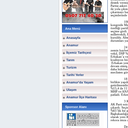
destek vermi
Partisi asker
ile yola çıkm
çıkarmayı ba
seçimlerinde 
19
kongrede Mes
özelliği part
Ana Menü
seçime girdi
milletvekili,
Anasayfa
kuruldu. Altm
durumları ya
Anamur
24
zemin kaybet
İlçemiz Tarihçesi
vekil, DSP %
Erbakan’a ve
Tarım
koalisyon hü
Erbakan yen
devam etmiş. 
Turizm
daha hükümet
meclisten gü
Tarihi Yerler
18 
Anamur'da Yaşam
birlikte yapı
getirilmesid
%15,4 ile 11
Ulaşım
MHP ve ANAP 
patladı. Erke
Anamur İlçe Haritası
3 
AK Parti ezic
Sponsor Alanı
çıkardı. Seçi
%65’lik bir 
Başbakanlığı
olarak yeni 
rekora imza 
De