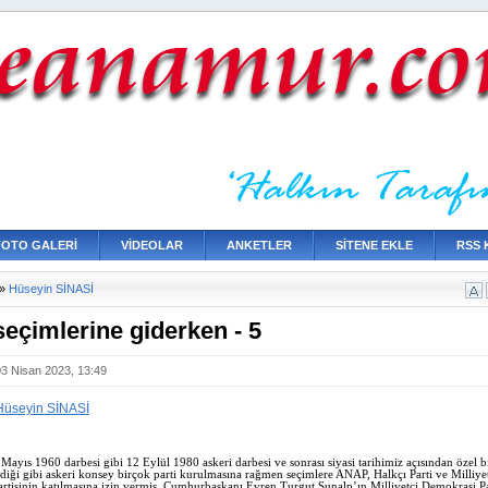
FOTO GALERİ
VİDEOLAR
ANKETLER
SİTENE EKLE
RSS 
»
Hüseyin SİNASİ
seçimlerine giderken - 5
03 Nisan 2023, 13:49
Hüseyin SİNASİ
 Mayıs 1960 darbesi gibi 12 Eylül 1980 askeri darbesi ve sonrası siyasi tarihimiz açısından özel 
indiği gibi askeri konsey birçok parti kurulmasına rağmen seçimlere ANAP, Halkçı Parti ve Milliye
rtisinin katılmasına izin vermiş, Cumhurbaşkanı Evren Turgut Sunalp’ın Milliyetçi Demokrasi Pa