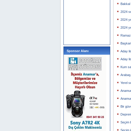
Bakkal
2024 se
2024 y
2024 y
Ramaza
Başkan
Sponsor Alanı
Aday li
Aday li
Kum sa
Arabaşı
Yerel s
Anamur
Anamur
Bir güv
Deprem 
Seçim b
Seçim i