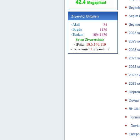
Seçimle
Seçim 
Ziyaretçi Bilgileri
Seçime 
»Aktif
24
»Bugün
1120
2023 se
»Toplam
16941459
Sayın Ziyaretçimiz
2023 se
»IP'niz |
10.5.176.110
» Bu sitemizi
1.
ziyaretiniz
2023 se
2023 se
2023 se
2023 Se
2023 se
Deprem
Duygu 
Bir Ülk
Kırmızı
Devlet
Endişe