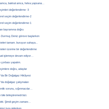
 amca, bakkal amca, helva yapsana…
çimleri değerlendirme -3
erel seçim değerlendirme-2
erel seçim değerlendirme-1
n bayramına doğru
 Durmuş Deniz göreve başlarken
steleri tamam. buruyun sahaya...
steleri üzerine bir değerlendirme
ati işlemeye devam ediyor…
 çorbası yapalım.
eçimlere doğru, adaylar
'da Bir Doğalgaz Hikâyesi
’da doğalgaz çalışmaları
enlik sorunu, sığınmacılar…
bile birleştiremedi bizi.
itti. Şimdi geçim zamanı…
kinci tura giderken