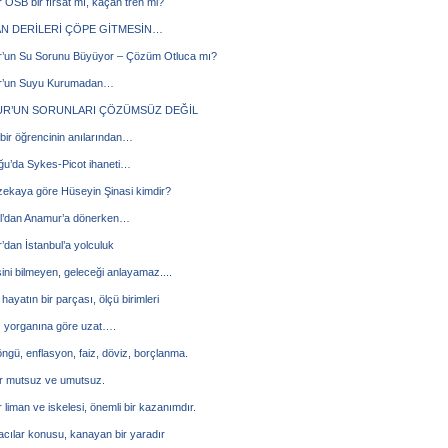
OSB bir fırsat mı, kaçan tren mi?
N DERİLERİ ÇÖPE GİTMESİN…
’un Su Sorunu Büyüyor – Çözüm Otluca mı?
’un Suyu Kurumadan…
R’UN SORUNLARI ÇÖZÜMSÜZ DEĞİL
 bir öğrencinin anılarından…
ğu’da Sykes-Picot ihaneti…
zekaya göre Hüseyin Şinasi kimdir?
ul’dan Anamur’a dönerken…
dan İstanbul’a yolculuk
ni bilmeyen, geleceği anlayamaz....
hayatın bir parçası, ölçü birimleri
ı yorganına göre uzat….
öngü, enflasyon, faiz, döviz, borçlanma.
ar mutsuz ve umutsuz.
liman ve iskelesi, önemli bir kazanımdır.
cılar konusu, kanayan bir yaradır