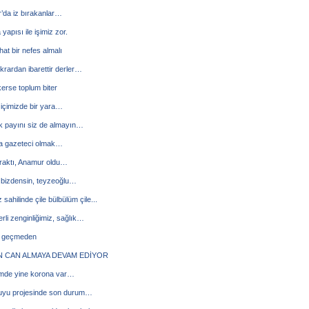
’da iz bırakanlar…
yapısı ile işimiz zor.
hat bir nefes almalı
ekrardan ibarettir derler…
kerse toplum biter
içimizde bir yara…
ık payını siz de almayın…
a gazeteci olmak…
raktı, Anamur oldu…
 bizdensin, teyzeoğlu…
 sahilinde çile bülbülüm çile...
rli zenginliğimiz, sağlık…
en geçmeden
N CAN ALMAYA DEVAM EDİYOR
de yine korona var…
uyu projesinde son durum…