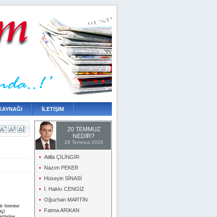
KAYNAĞI
İLETİŞİM
20 TEMMUZ
NEDİR?
29 Temmuz 2026
Atilla ÇİLİNGİR
Nazım PEKER
Hüseyin SİNASİ
İ. Hakkı CENGİZ
Oğuzhan MARTİN
bir öneme
Fatma ARIKAN
tçi
rtisine