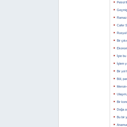
Petrol f
Geçmiş
Ramaza
Cafer S
Rusya’n
Bir çık
Ekonomi
İşte bu
İşlem y
Bir yol
Böl, pa
Mersin
Ulaşım,
Bir ko
Doğa af
Bu bir 
Anamur’