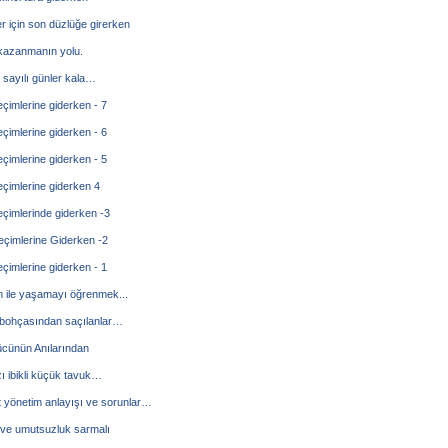
r için son düzlüğe girerken
kazanmanın yolu.
sayılı günler kala…
çimlerine giderken - 7
çimlerine giderken - 6
çimlerine giderken - 5
çimlerine giderken 4
çimlerinde giderken -3
çimlerine Giderken -2
çimlerine giderken - 1
 ile yaşamayı öğrenmek...
bohçasından saçılanlar…
ücünün Anılarından
 ibikli küçük tavuk…
 yönetim anlayışı ve sorunlar…
 ve umutsuzluk sarmalı