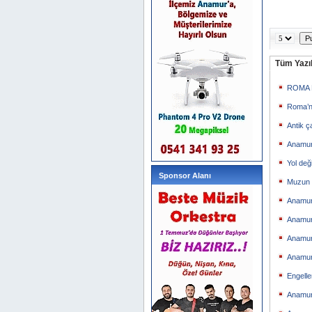
Tüm Yazıl
ROMA 
Roma’n
Antik ç
Anamur
Yol değ
Sponsor Alanı
Muzun F
Anamur’
Anamur 
Anamur
Anamur
Engelle
Anamur