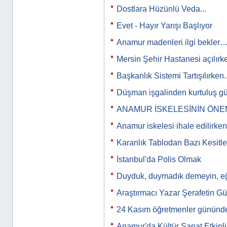
Dostlara Hüzünlü Veda...
Evet - Hayır Yarışı Başlıyor
Anamur madenleri ilgi bekler
Mersin Şehir Hastanesi açılırk
Başkanlık Sistemi Tartışılırken..
Düşman işgalinden kurtuluş g
ANAMUR İSKELESİNİN ÖNE
Anamur iskelesi ihale edilirken
Karanlık Tablodan Bazı Kesitle
İstanbul'da Polis Olmak
Duyduk, duymadık demeyin, eğit
Araştırmacı Yazar Şerafetin Gü
24 Kasım öğretmenler gününde
Anamur'da Kültür Sanat Etkinli