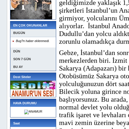
geldiğimizde yaklaşık 1,
şirketleri İstanbul’un A
girmiyor, yolcularını Ü
alıyorlar.
İstanbul Anad
EN ÇOK OKUNANLAR
Dudullu’dan yolcu aldıkt
BUGÜN
zorunlu olamadıkça durm
Bug?n haber eklenmedi.
Gebze, İstanbul’dan sonra
DÜN
merkezlerden biri. İzmit 
SON 7 GÜN
Sakarya (Adapazarı) bir
BU AY
Otobüsümüz Sakarya otog
Dost Siteler
yolculuğunuzun dört saat
Bilecik yoluna girince 
başlıyorsunuz. Bu arada, 
HAVA DURUMU
normal devlet yolu olduğ
trafik işaret ve levhalar
mavi zemin üzerine beyaz
Saat