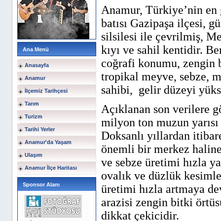
Anamur, Türkiye’nin en 
batısı Gazipaşa ilçesi, 
silsilesi ile çevrilmiş, M
kıyı ve sahil kentidir. Be
Ana Menü
coğrafi konumu, zengin bi
Anasayfa
tropikal meyve, sebze, m
Anamur
sahibi,
gelir düzeyi yüks
İlçemiz Tarihçesi
Tarım
Açıklanan son verilere gö
Turizm
milyon ton muzun yarısı 
Tarihi Yerler
Doksanlı yıllardan itiba
Anamur'da Yaşam
önemli bir merkez halin
Ulaşım
ve sebze üretimi hızla 
Anamur İlçe Haritası
ovalık ve düzlük kesiml
Sponsor Alanı
üretimi hızla artmaya de
arazisi zengin bitki örtü
dikkat çekicidir.