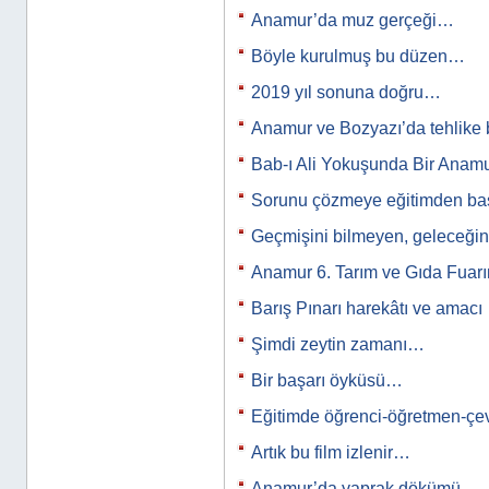
Anamur’da muz gerçeği…
Böyle kurulmuş bu düzen…
2019 yıl sonuna doğru…
Anamur ve Bozyazı’da tehlike
Bab-ı Ali Yokuşunda Bir Anamur
Sorunu çözmeye eğitimden b
Geçmişini bilmeyen, geleceğini
Anamur 6. Tarım ve Gıda Fuar
Barış Pınarı harekâtı ve amacı
Şimdi zeytin zamanı…
Bir başarı öyküsü…
Eğitimde öğrenci-öğretmen-çev
Artık bu film izlenir…
Anamur’da yaprak dökümü...