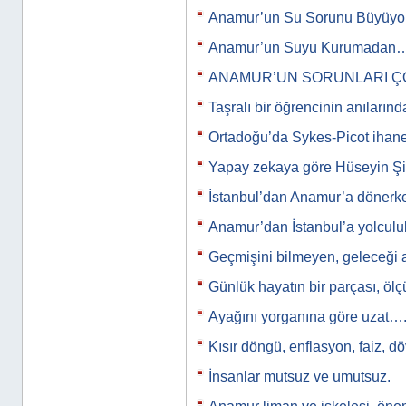
Anamur’un Su Sorunu Büyüyor
Anamur’un Suyu Kurumadan
ANAMUR’UN SORUNLARI Ç
Taşralı bir öğrencinin anıları
Ortadoğu’da Sykes-Picot ihan
Yapay zekaya göre Hüseyin Şi
İstanbul’dan Anamur’a döner
Anamur’dan İstanbul’a yolculu
Geçmişini bilmeyen, geleceği 
Günlük hayatın bir parçası, ölçü
Ayağını yorganına göre uzat…
Kısır döngü, enflasyon, faiz, d
İnsanlar mutsuz ve umutsuz.