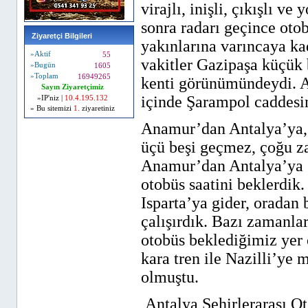
virajlı, inişli, çıkışlı 
sonra radarı geçince ot
Ziyaretçi Bilgileri
yakınlarına varıncaya ka
»Aktif
55
vakitler Gazipaşa küçük b
»Bugün
1605
»Toplam
16949265
kenti görünümündeydi. A
Sayın Ziyaretçimiz
içinde Şarampol caddesi
»IP'niz |
10.4.195.132
» Bu sitemizi
1.
ziyaretiniz
Anamur’dan Antalya’ya, 
üçü beşi geçmez, çoğu z
Anamur’dan Antalya’ya 6-
otobüs saatini beklerdik
Isparta’ya gider, oradan 
çalışırdık. Bazı zamanla
otobüs beklediğimiz yer 
kara tren ile Nazilli’ye
olmuştu.
Antalya Şehirlerarası O