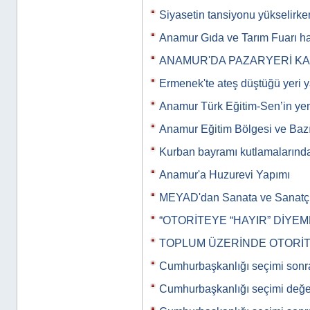
Siyasetin tansiyonu yükselirken
Anamur Gıda ve Tarım Fuarı ha
ANAMUR'DA PAZARYERİ K
Ermenek'te ateş düştüğü yeri y
Anamur Türk Eğitim-Sen’in y
Anamur Eğitim Bölgesi ve Bazı
Kurban bayramı kutlamalarınd
Anamur'a Huzurevi Yapımı
MEYAD'dan Sanata ve Sanatç
“OTORİTEYE “HAYIR” DİYEM
TOPLUM ÜZERİNDE OTORİT
Cumhurbaşkanlığı seçimi sonr
Cumhurbaşkanlığı seçimi değe