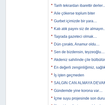
Tarih tekrardan ibarettir derler
Aile çökerse toplum biter
Gurbet içimizde bir yara…
Katı atık payını siz de almayı
Taşrada gazeteci olmak…
Dün çoraktı, Anamur oldu…
Sen de bizdensin, teyzeoğlu…
Akdeniz sahilinde çile bülbülüm
En değerli zenginliğimiz, sağl
İş işten geçmeden
SALGIN CAN ALMAYA DEVA
Gündemde yine korona var…
İçme suyu projesinde son du