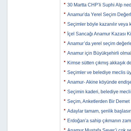
30 Martta CHP'li Suphi Alp n
Anamur'da Yerel Seçim Değerl
Seçimler böyle kazanılır veya 
İçel Sancağı Anamur Kazası Ki
Anamur’da yerel seçim değerle
Anamur için Büyükşehirli olm
Kimse sütten çıkmış akkaşık de
Seçimler ve belediye meclis üye
Anamur- Akine köyünde endiş
Seçimin kaderi, belediye meclis
Seçim, Anketlerden Bir Demet
Adaylar tamam, şenlik başlası
Erdoğan'a sahip çıkmanın zam
Anamur Mustafa Sever’i çok se