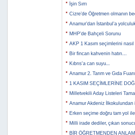
İşin Sırrı
Cizre'de Öğretmen olmanın bed
Anamur'dan İstanbul'a yolculuk
MHP'de Bahçeli Sorunu
AKP 1 Kasım seçimlerini nasıl
Bir fincan kahvenin hatırı…
Kıbrıs’a can suyu...
Anamur 2. Tarım ve Gıda Fuar
1 KASIM SEÇİMLERİNE DO
Milletvekili Aday Listeleri Tam
Anamur Akdeniz İlkokulundan i
Erken seçime doğru tam yol iler
Milli irade dediler, çıkan son
BİR ÖĞRETMENDEN ANLAMLI