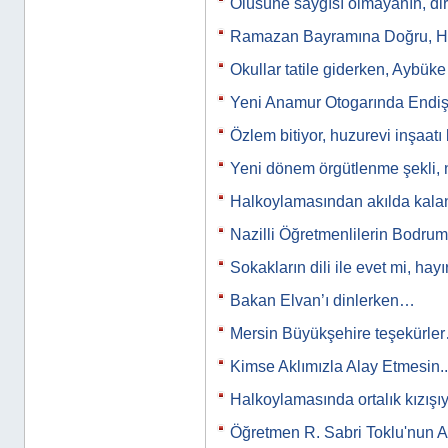
Ölüsüne saygısı olmayanın, di
Ramazan Bayramına Doğru, Hoş
Okullar tatile giderken, Aybü
Yeni Anamur Otogarında Endiş
Özlem bitiyor, huzurevi inşaatı
Yeni dönem örgütlenme şekli, 
Halkoylamasından akılda kal
Nazilli Öğretmenlilerin Bodr
Sokakların dili ile evet mi, hayı
Bakan Elvan’ı dinlerken…
Mersin Büyükşehire teşekürle
Kimse Aklımızla Alay Etmesin..
Halkoylamasında ortalık kızış
Öğretmen R. Sabri Toklu'nun A