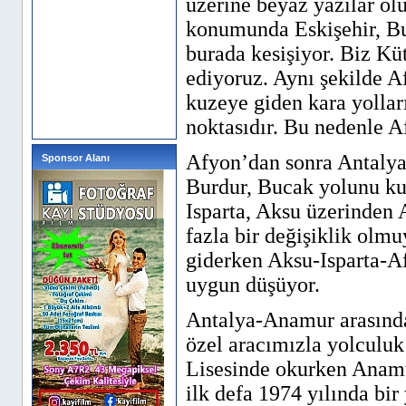
üzerine beyaz yazılar ol
konumunda Eskişehir, Bu
burada kesişiyor. Biz K
ediyoruz. Aynı şekilde A
kuzeye giden kara yolla
noktasıdır. Bu nedenle Af
Afyon’dan sonra Antalya
Sponsor Alanı
Burdur, Bucak yolunu kull
Isparta, Aksu üzerinden 
fazla bir değişiklik ol
giderken Aksu-Isparta-A
uygun düşüyor.
Antalya-Anamur arasında 
özel aracımızla yolculuk
Lisesinde okurken Anamu
ilk defa 1974 yılında bir