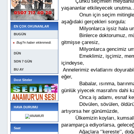
Çünkü seçimleri meydanlar
yaşananlar etkileyecek unutma
Onun için seçim mitingle
aşağıdaki gerçekleri sorgula:
EN ÇOK OKUNANLAR
Milyonlarca işsiz hala u
BUGÜN
Binlerce doktorumuz, mü
gitmişse çaresiz,
Bug?n haber eklenmedi.
Milyonlarca gencimiz umu
DÜN
Emeklimiz, işçimiz, mem
SON 7 GÜN
içindeyse,
Annelerimiz evlatlarını doyurab
BU AY
eğer,
Dost Siteler
Babalar, ısınma, barınma
günlük yiyecek masrafını dahi k
Onca iş adamı, esnaf ke
Dövülen, sövülen, öldürü
HAVA DURUMU
artıyorsa her günümüzde,
Ülkemizin koyları, kumsall
paramparça ediyorlarsa, gelece
Saat
Ağaçlara ‘’kereste’’, doğ