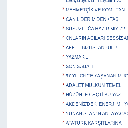
Evet, Büyük Bir Hayalim Var
MEHMETÇİK VE KOMUTAN
CAN LİDERİM DENKTAŞ
SUSUZLUĞA HAZIR MIYIZ?
ONLARIN ACILARI SESSİZ 
AFFET BİZİ İSTANBUL..!
YAZMAK...
SON SABAH
97 YIL ÖNCE YAŞANAN MU
ADALET MÜLKÜN TEMELİ
HÜZÜNLE GEÇTİ BU YAZ
AKDENİZ'DEKİ ENERJİ Mİ, Y
YUNANİSTAN'IN ANLAYACAĞI 
ATATÜRK KARŞITLARINA