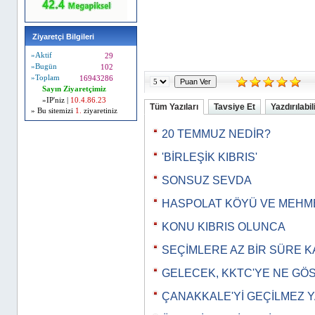
Ziyaretçi Bilgileri
»Aktif
29
»Bugün
102
»Toplam
16943286
Sayın Ziyaretçimiz
»IP'niz |
10.4.86.23
Tüm Yazıları
Tavsiye Et
Yazdırılabil
» Bu sitemizi
1.
ziyaretiniz
20 TEMMUZ NEDİR?
'BİRLEŞİK KIBRIS'
SONSUZ SEVDA
HASPOLAT KÖYÜ VE MEHME
KONU KIBRIS OLUNCA
SEÇİMLERE AZ BİR SÜRE K
GELECEK, KKTC'YE NE GÖ
ÇANAKKALE'Yİ GEÇİLMEZ YA