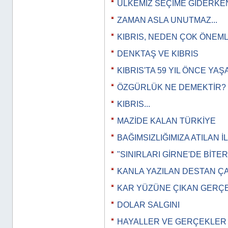
ÜLKEMİZ SEÇİME GİDERKE
ZAMAN ASLA UNUTMAZ...
KIBRIS, NEDEN ÇOK ÖNEML
DENKTAŞ VE KIBRIS
KIBRIS'TA 59 YIL ÖNCE YA
ÖZGÜRLÜK NE DEMEKTİR?
KIBRIS...
MAZİDE KALAN TÜRKİYE
BAĞIMSIZLIĞIMIZA ATILAN İ
"SINIRLARI GİRNE'DE BİTERM
KANLA YAZILAN DESTAN Ç
KAR YÜZÜNE ÇIKAN GERÇ
DOLAR SALGINI
HAYALLER VE GERÇEKLER