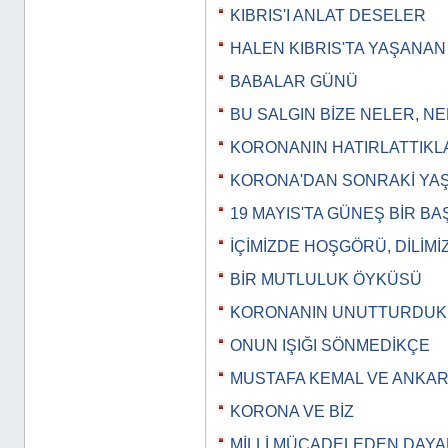
KIBRIS'I ANLAT DESELER
HALEN KIBRIS'TA YAŞANA
BABALAR GÜNÜ
BU SALGIN BİZE NELER, N
KORONANIN HATIRLATTIKL
KORONA'DAN SONRAKİ YA
19 MAYIS'TA GÜNEŞ BİR B
İÇİMİZDE HOŞGÖRÜ, DİLİMİ
BİR MUTLULUK ÖYKÜSÜ
KORONANIN UNUTTURDUK
ONUN IŞIĞI SÖNMEDİKÇE
MUSTAFA KEMAL VE ANKA
KORONA VE BİZ
MİLLİ MÜCADELEDEN DAY