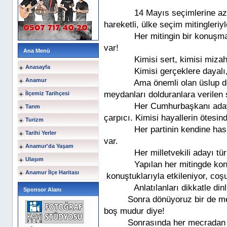
14 Mayıs seçimlerine az 
hareketli, ülke seçim mitingleri
Her mitingin bir konuşm
var!
Ana Menü
Kimisi sert, kimisi mizah
Anasayfa
Kimisi gerçeklere dayalı,
Anamur
Ama önemli olan üslup d
meydanları dolduranlara verilen 
İlçemiz Tarihçesi
Her Cumhurbaşkanı adayın
Tarım
çarpıcı. Kimisi hayallerin ötesi
Turizm
Her partinin kendine has
Tarihi Yerler
var.
Anamur'da Yaşam
Her milletvekili adayı t
Ulaşım
Yapılan her mitingde kon
Anamur İlçe Haritası
konuştuklarıyla etkileniyor, c
Anlatılanları dikkatle di
Sponsor Alanı
Sonra dönüyoruz bir de m
boş mudur diye!
Sonrasında her mecradan fa