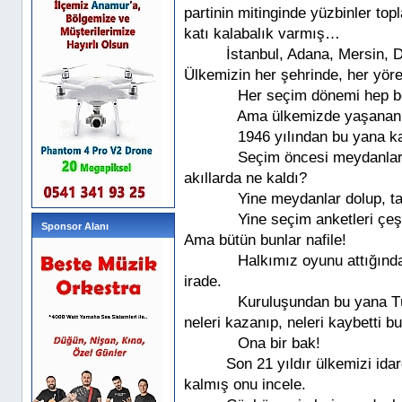
partinin mitinginde yüzbinler top
katı kalabalık varmış…
İstanbul, Adana, Mersin, 
Ülkemizin her şehrinde, her yör
Her seçim dönemi hep bö
Ama ülkemizde yaşanan h
1946 yılından bu yana k
Seçim öncesi meydanlard
akıllarda ne kaldı?
Yine meydanlar dolup, ta
Yine seçim anketleri çeşi
Sponsor Alanı
Ama bütün bunlar nafile!
Halkımız oyunu attığında
irade.
Kuruluşundan bu yana Tür
neleri kazanıp, neleri kaybetti b
Ona bir bak!
Son 21 yıldır ülkemizi ida
kalmış onu incele.