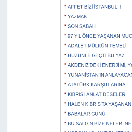
AFFET BİZİ İSTANBUL..!
YAZMAK...
SON SABAH
97 YIL ÖNCE YAŞANAN MU
ADALET MÜLKÜN TEMELİ
HÜZÜNLE GEÇTİ BU YAZ
AKDENİZ'DEKİ ENERJİ Mİ, Y
YUNANİSTAN'IN ANLAYACAĞI 
ATATÜRK KARŞITLARINA
KIBRIS'I ANLAT DESELER
HALEN KIBRIS'TA YAŞANA
BABALAR GÜNÜ
BU SALGIN BİZE NELER, N