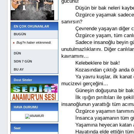
gücünü!
Düşün bir bak neleri kaybe
Özgürce yaşamak sadece s
sanırsın?
EN ÇOK OKUNANLAR
Çevrende yaşayan diğer ca
BUGÜN
Özgürce yaşam, tüm canlıl
Sadece insanoğlu beyin güc
Bug?n haber eklenmedi.
unutulmazlıklarını. Diğer canlılar
DÜN
kavramını…
SON 7 GÜN
Kelebeklere bir bak!
Kozasından çıktığı anda 
BU AY
Ya yavru kuşlar, ilk kanat
Dost Siteler
mucizevi gerçeğini…
Güneşin doğuşuna bir bak
İlk ışığın pırıltıları ile şe
insanoğlunun yarattığı tüm acıma
HAVA DURUMU
Özgürce yaşamın tanımına
İnsanca yaşamanın tüm güz
Yaşamına heyecan katan a
Saat
Hayatında elde ettiğin tüm 