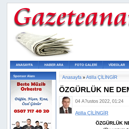
ANASAYFA
HABER ARA
FOTO GALERİ
VİDEOLAR
Sponsor Alanı
Anasayfa
»
Atilla ÇİLİNGİR
ÖZGÜRLÜK NE DE
04 A?ustos 2022, 01:24
Atilla ÇİLİNGİR
ÖZGÜRLÜK N