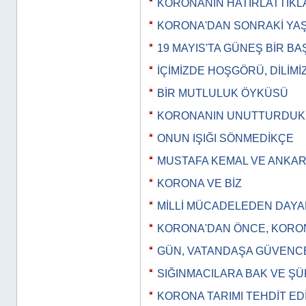
KORONANIN HATIRLATTIKL
KORONA'DAN SONRAKİ YA
19 MAYIS'TA GÜNEŞ BİR B
İÇİMİZDE HOŞGÖRÜ, DİLİMİ
BİR MUTLULUK ÖYKÜSÜ
KORONANIN UNUTTURDUK
ONUN IŞIĞI SÖNMEDİKÇE
MUSTAFA KEMAL VE ANKA
KORONA VE BİZ
MİLLİ MÜCADELEDEN DAY
KORONA'DAN ÖNCE, KORO
GÜN, VATANDAŞA GÜVEN
SIĞINMACILARA BAK VE Ş
KORONA TARIMI TEHDİT ED