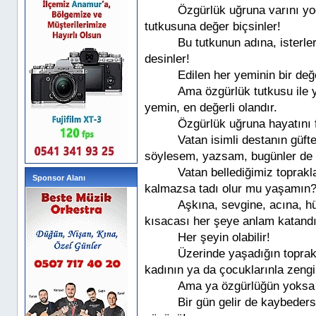
Özgürlük uğruna varını y
tutkusuna değer biçsinler!
Bu tutkunun adına, isterl
desinler!
Edilen her yeminin bir değe
Ama özgürlük tutkusu ile 
yemin, en değerli olandır.
Özgürlük uğruna hayatını 
Vatan isimli destanın güft
söylesem, yazsam, bugünler de
Vatan bellediğimiz toprak
Sponsor Alanı
kalmazsa tadı olur mu yaşamın
Aşkına, sevgine, acına, h
kısacası her şeye anlam katan
Her şeyin olabilir!
Üzerinde yaşadığın toprak
kadının ya da çocuklarınla zeng
Ama ya özgürlüğün yoksa 
Bir gün gelir de kaybeder