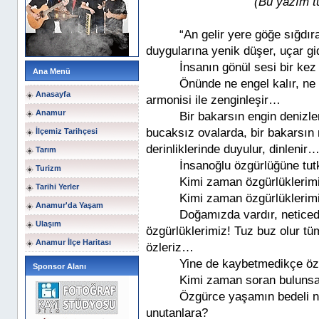
(Bu yazım t
“An gelir yere göğe sığd
duygularına yenik düşer, uçar g
İnsanın gönül sesi bir ke
Ana Menü
Önünde ne engel kalır, ne 
Anasayfa
armonisi ile zenginleşir…
Anamur
Bir bakarsın engin denizle
bucaksız ovalarda, bir bakarsın 
İlçemiz Tarihçesi
derinliklerinde duyulur, dinlenir
Tarım
İnsanoğlu özgürlüğüne tut
Turizm
Kimi zaman özgürlüklerim
Tarihi Yerler
Kimi zaman özgürlüklerimi
Anamur'da Yaşam
Doğamızda vardır, neticed
Ulaşım
özgürlüklerimiz! Tuz buz olur tü
Anamur İlçe Haritası
özleriz…
Yine de kaybetmedikçe öz
Sponsor Alanı
Kimi zaman soran bulunsa
Özgürce yaşamın bedeli ne
unutanlara?