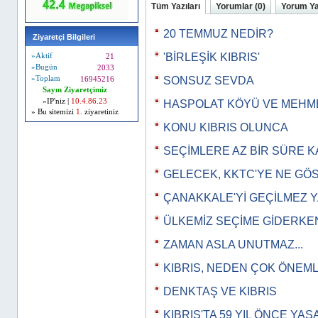
Tüm Yazıları
Yorumlar (0)
Yorum Y
20 TEMMUZ NEDİR?
Ziyaretçi Bilgileri
'BİRLEŞİK KIBRIS'
»Aktif
21
»Bugün
2033
»Toplam
SONSUZ SEVDA
16945216
Sayın Ziyaretçimiz
»IP'niz |
10.4.86.23
HASPOLAT KÖYÜ VE MEHME
» Bu sitemizi
1.
ziyaretiniz
KONU KIBRIS OLUNCA
SEÇİMLERE AZ BİR SÜRE K
GELECEK, KKTC'YE NE GÖ
ÇANAKKALE'Yİ GEÇİLMEZ YA
ÜLKEMİZ SEÇİME GİDERKE
ZAMAN ASLA UNUTMAZ...
KIBRIS, NEDEN ÇOK ÖNEML
DENKTAŞ VE KIBRIS
KIBRIS'TA 59 YIL ÖNCE YA