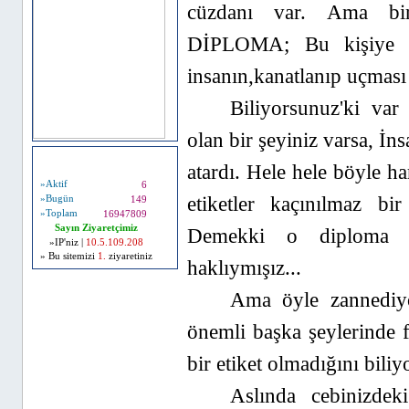
cüzdanı var. Ama bir 
DİPLOMA; Bu kişiye ço
insanın,kanatlanıp uçması 
Biliyorsunuz'ki var
olan bir şeyiniz varsa, İ
Ziyaretçi Bilgileri
atardı. Hele hele böyle ha
»Aktif
6
etiketler kaçınılmaz b
»Bugün
149
»Toplam
16947809
Sayın Ziyaretçimiz
Demekki o diploma 
»IP'niz |
10.5.109.208
» Bu sitemizi
1.
ziyaretiniz
haklıymışız...
Ama öyle zannedi
önemli başka şeylerinde f
bir etiket olmadığını biliy
Aslında cebinizd