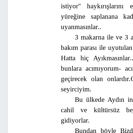
istiyor'' haykırışların
yüreğine saplanana ka
uyanmasınlar..
3 makarna ile ve 3 ay
bakım parası ile uyutulan
Hatta hiç Ayıkmasınlar
bunlara acımıyorum- ac
geçirecek olan onlardır
seyirciyim.
Bu ülkede Aydın ins
cahil ve kültürsüz bey
gidiyorlar.
Bundan böyle Bizde,