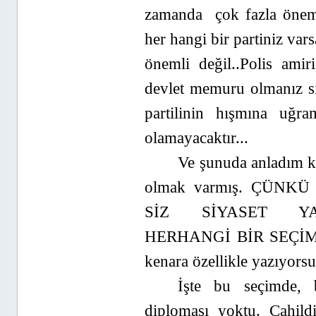
zamanda çok fazla önem a
her hangi bir partiniz var
önemli değil..Polis ami
devlet memuru olmanız siz
partilinin hışmına uğra
olamayacaktır...
Ve şunuda anladım k
olmak varmış. ÇÜNK
SİZ SİYASET YA
HERHANGİ BİR SEÇİMİ
kenara özellikle yazıyorsu
İşte bu seçimde, 
diploması yoktu. Cahild