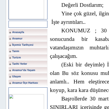
Değerli Dostlarım;
Yine çok güzel, ilgin
İşte ayrıntıları..
Ana Menü
KONUMUZ ; 30 Mar
Anasayfa
sonucunda bir kasa
Anamur
İlçemiz Tarihçesi
vatandaşımızın muhtar
Tarım
çalışacağım.
Turizm
(Eski bir deyimle) 
Tarihi Yerler
Anamur'da Yaşam
olan Bu söz konusu muh
Ulaşım
anlamlı.. Hem eleştire
Anamur İlçe Haritası
koyup, kara kara düşünece
Sponsor Alanı
Başrollerde 30 ma
SINIRLARI içerisinde gel