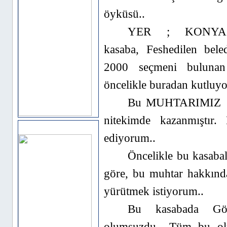
öyküsü..
YER ; KONYA
kasaba, Feshedilen bele
2000 seçmeni bulunan
öncelikle buradan kutluyo
Bu MUHTARIMIZ 30
nitekimde kazanmıştır.
Sponsor Alanı
ediyorum..
Öncelikle bu kasabal
göre, bu muhtar hakkında
yürütmek istiyorum..
Bu kasabada Gö
olumsuzdu.. Tüm bu olu