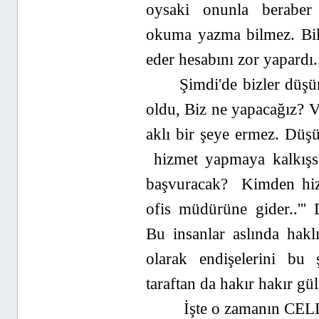
oysaki onunla beraber
okuma yazma bilmez. Bils
eder hesabını zor yapardı.
Şimdi'de bizler düş
oldu, Biz ne yapacağız? V
aklı bir şeye ermez. Dü
hizmet yapmaya kalkış
başvuracak? Kimden hiz
ofis müdürüne gider..'''
Bu insanlar aslında hak
olarak endişelerini bu ş
taraftan da hakır hakır g
İşte o zamanın CELL