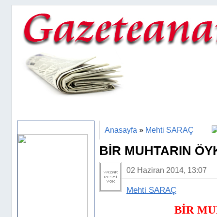
ANASAYFA
HABER ARA
FOTO GALERİ
VİDEOLAR
Sponsor Alanı
Anasayfa
»
Mehti SARAÇ
BİR MUHTARIN Ö
02 Haziran 2014, 13:07
Mehti SARAÇ
BİR MUHTA