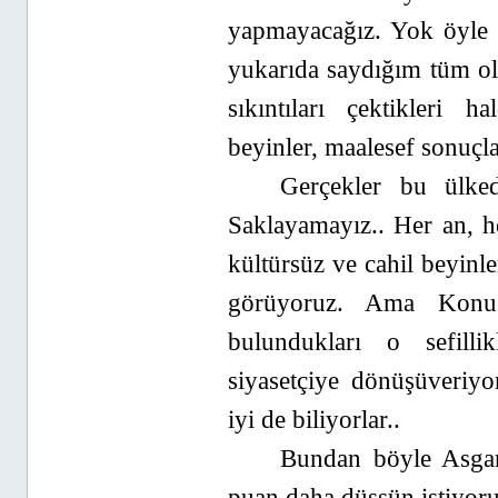
yapmayacağız. Yok öyle 
yukarıda saydığım tüm olu
sıkıntıları çektikleri 
beyinler, maalesef sonuçla
Gerçekler bu ülked
Saklayamayız.. Her an, h
kültürsüz ve cahil beyinle
görüyoruz. Ama Konuş
bulundukları o sefill
siyasetçiye dönüşüveriyo
iyi de biliyorlar..
Bundan böyle Asgari 
puan daha düşsün istiyor