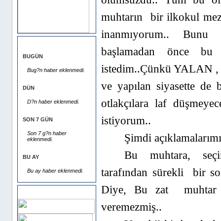
muhtarın bir ilkokul me
inanmıyorum.. Bunu 
EN ÇOK OKUNANLAR
başlamadan önce bu y
BUGÜN
istedim..Çünkü YALAN , R
Bug?n haber eklenmedi.
ve yapılan siyasette de 
DÜN
otlakçılara laf düşmeyec
D?n haber eklenmedi.
istiyorum..
SON 7 GÜN
Son 7 g?n haber
Şimdi açıklamalarımı
eklenmedi.
Bu muhtara, seçi
BU AY
tarafından sürekli bir s
Bu ay haber eklenmedi.
Diye, Bu zat muhtar a
Dost Siteler
veremezmiş..