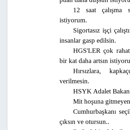
12 saat çalışma s
istiyorum.
Sigortasız işçi çalış
insanlar gasp edilsin.
HGS'LER çok rahatç
bir kat daha artsın istiyor
Hırsızlara, kapk
verilmesin.
HSYK Adalet Bakanlı
Mit hoşuna gitmeyen 
Cumhurbaşkanı seçil
çıksın ve otursun..