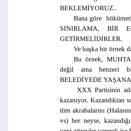
BEKLEMİYORUZ..
Bana göre hüküme
SINIRLAMA, BİR
GETİRMELİDİRLER.
Ve başka bir örnek 
Bu örnek, MUHTAR 
değil ama benzeri bi
BELEDİYEDE YAŞANAN b
XXX Partisinin 
kazanıyor. Kazandıktan s
tüm akrabalarını (Halasın
vs) her neyse, kazandı
yeni görevler vererek işe b