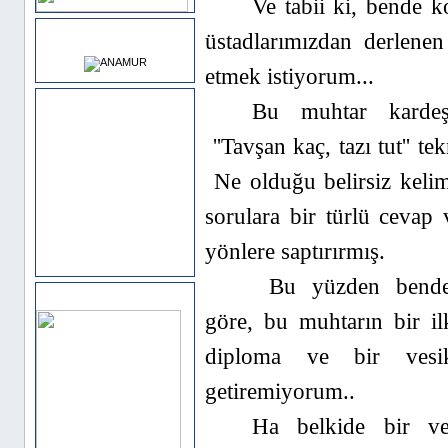
Ve tabii ki, bende 
HAVA DURUMU
üstadlarımızdan derlene
etmek istiyorum...
Saat
Bu muhtar kardeş
''Tavşan kaç, tazı tut'' t
Ne olduğu belirsiz kelim
sorulara bir türlü ceva
yönlere saptırırmış.
Bu yüzden bende,k
Sponsor Alanı
göre, bu muhtarın bir i
diploma ve bir vesik
getiremiyorum..
Ha belkide bir ve