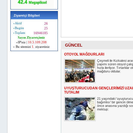
Ziyaretçi Bilgileri
»Aktif
26
»Bugün
25
»Toplam
16946185
Sayın Ziyaretçimiz
»IP'niz |
10.5.109.208
GÜNCEL
» Bu sitemizi
1.
ziyaretiniz
OTOYOL MAĞDURLARI
Çeşmeli ile Kızkalesi ara
yapımı süren otoyol çalı
hızla ilerliyor. Tırtarlılar o
mağduru oldular.
UYUŞTURUCUDAN GENÇLERİMİZİ UZA
TUTALIM
21 yaşındaki 'uyuşturuc
bağımlısı' bir gencin ölm
önce anasına yazdığı so
mektup: