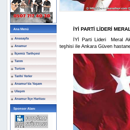
İYİ PARTİ LİDERİ MER
Ana Menü
Anasayfa
İYİ Parti Lideri
Meral Ak
teşhisi ile Ankara Güven hastanes
Anamur
İlçemiz Tarihçesi
Tarım
Turizm
Tarihi Yerler
Anamur'da Yaşam
Ulaşım
Anamur İlçe Haritası
Sponsor Alanı