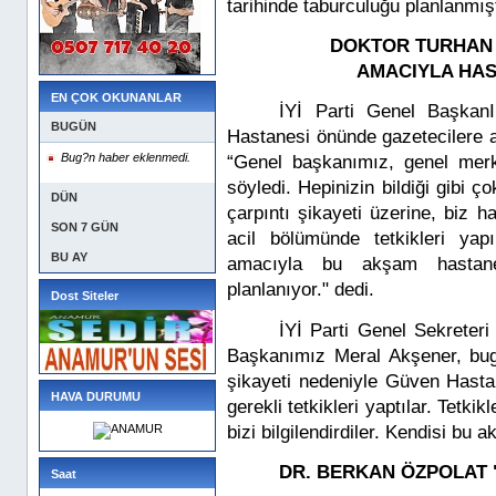
tarihinde taburculuğu planlanmışt
DOKTOR TURHAN
AMACIYLA HAS
EN ÇOK OKUNANLAR
İYİ Parti Genel Başka
BUGÜN
Hastanesi önünde gazetecilere 
Bug?n haber eklenmedi.
“Genel başkanımız, genel merk
söyledi. Hepinizin bildiği gibi 
DÜN
çarpıntı şikayeti üzerine, biz
SON 7 GÜN
acil bölümünde tetkikleri yap
BU AY
amacıyla bu akşam hastaned
planlanıyor." dedi.
Dost Siteler
İYİ Parti Genel Sekreter
Başkanımız Meral Akşener, bug
şikayeti nedeniyle Güven Hastan
HAVA DURUMU
gerekli tetkikleri yaptılar. Tetk
bizi bilgilendirdiler. Kendisi bu
DR. BERKAN ÖZPOLAT 
Saat