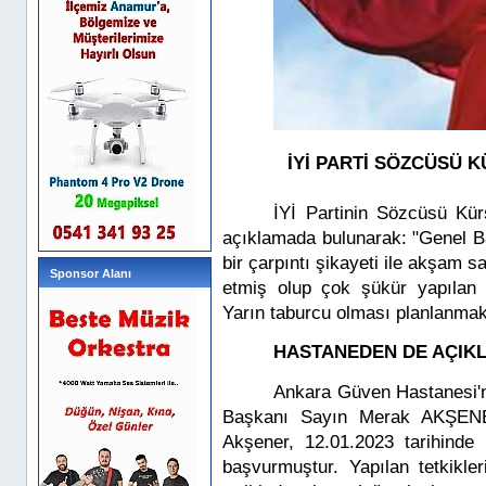
İYİ PARTİ SÖZCÜSÜ KÜR
İYİ Partinin Sözcüsü K
açıklamada bulunarak: "Genel B
bir çarpıntı şikayeti ile akşam 
Sponsor Alanı
etmiş olup çok şükür yapılan te
Yarın taburcu olması planlanmakt
HASTANEDEN DE AÇIKL
Ankara Güven Hastanesi'n
Başkanı Sayın Merak AKŞENER’
Akşener, 12.01.2023 tarihinde h
başvurmuştur. Yapılan tetkikler