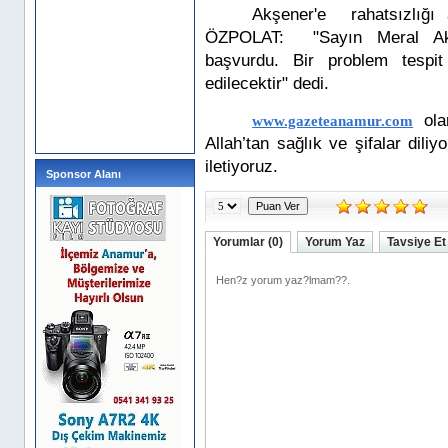
Akşener'e
rahatsızlığ
ÖZPOLAT:
"Sayın Meral Ak
başvurdu. Bir problem tespit 
edilecektir" dedi.
ola
www.gazeteanamur.com
Allah’tan sağlık ve şifalar diliy
iletiyoruz.
Sponsor Alanı
Yorumlar (0)
Yorum Yaz
Tavsiye Et