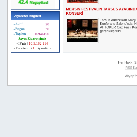
MERSİN FESTİVALİN TARSUS AYAĞIND
KONSERİ
Ziyaretçi Bilgileri
Tarsus Amerkikan Koleji
Konferans Salonu'nda, 
»Aktif
28
Ali TOKER Caz Faslı Kon
»Bugün
30
gerçekleştirildi.
»Toplam
16946190
Sayın Ziyaretçimiz
»IP'niz |
10.5.162.114
» Bu sitemizi
1.
ziyaretiniz
Her Hakkı S
RSS Ka
Altyap?