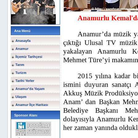
Anamurlu Kemal'da
Ana Menü
Anamur’da müzik yaş
çıktığı Ulusal TV müzik
Anasayfa
Anamur
yakalayan Anamurlu K
İlçemiz Tarihçesi
Mehmet Türe’yi makamında
Tarım
Turizm
2015 yılına kadar 
Tarihi Yerler
ismini duyuran sanatçı
Anamur'da Yaşam
Akkuş Müzik Prodüksiyon
Ulaşım
Anam’ dan Başkan Mehme
Anamur İlçe Haritası
Belediye Başkanı Meh
Sponsor Alanı
dolayısıyla Anamurlu Kem
her zaman yanında olduklar