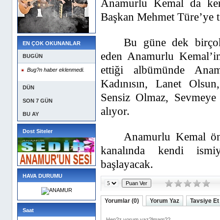
Anamurlu Kemal da kendi
Başkan Mehmet Türe’ye te
Bu güne dek birço
EN ÇOK OKUNANLAR
eden Anamurlu Kemal’i
BUGÜN
ettiği albümünde Ana
Bug?n haber eklenmedi.
Kadınısın, Lanet Olsu
DÜN
Sensiz Olmaz, Sevmeye T
SON 7 GÜN
alıyor.
BU AY
Dost Siteler
Anamurlu Kemal ön
kanalında kendi ism
başlayacak.
HAVA DURUMU
Yorumlar (0)
Yorum Yaz
Tavsiye Et
Saat